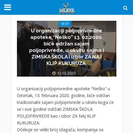
VESTI
U organizaciji poljoprivredne
apoteke “Neško” 13. 02.2020.
biće održan sajam
poljoprivrede, u okviru sajma i
ZIMSKA ŠKOLA i izbor ZA NAJ
KLIP KUKURUZA.
12.02.2020.
U organizaciji poljoprivredne apoteke “Neško” u
četvrtak, 13. februara 2020. godine, biće održan
tradicionalni sajam poljoprivrede u okviru koga će
se i ove godine održati ZIMSKA ŠKOLA
POLJOPRIVREDE kao i izbor ZA NAJ KLIP
KUKURUZA.
Očekuje se veliki broj izlagača, kompanija sa