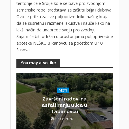
teritorije cele Srbije koje se bave proizvodnjom
semenske robe, sredstava za zaštitu bilja i đubriva.
Ovo je prilika za sve poljoprivrednike našeg kraja
da se susretnu i razmene iskustva i nauče kako na
lakši način da unaprede svoju proizvodnju.
Sajam će biti održan u prostorijama poljoprivredne
apoteke NEŠKO u Ranovcu sa početkom u 10
časova.
You may also like
VESTI
Završeni radovi na
asfaltiranju ulica u
Tabanovcu
03.08.2026.