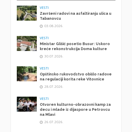
VESTI
Završeni radovi na asfaltiranju ulica u
Tabanovcu
03.08.2026.
VESTI
Ministar Glišić posetio Busur: Uskoro
kreće rekonstrukcija Doma kulture
30.07.2026.
VESTI
Opštinsko rukovodstvo obišlo radove
na regulaciji korita reke Vitovnice
28.07.2026.
VESTI
Otvoren kulturno-obrazovni kamp za
decu i mlade iz dijaspore u Petrovcu
na Mlavi
26.07.2026.