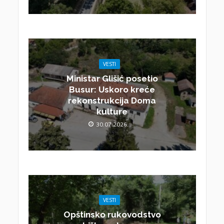
VESTI
Ministar Glišić posetio
Busur: Uskoro kreće
rekonstrukcija Doma
kulture
30.07.2026.
VESTI
Opštinsko rukovodstvo