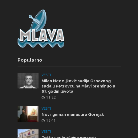
Popularno
VESTI
Milan Nedeljković sudija Osnovnog
suda u Petrovcu na Mlavi preminuo u
63. godini života
11:22
VESTI
Novi iguman manastira Gornjak
16:41
VESTI
Teška saobraćajna nesreća