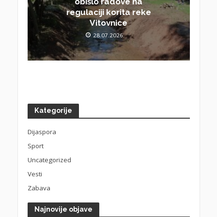
obišlo radove na
regulaciji korita reke
Vitovnice
28.07.2026.
Kategorije
Dijaspora
Sport
Uncategorized
Vesti
Zabava
Najnovije objave