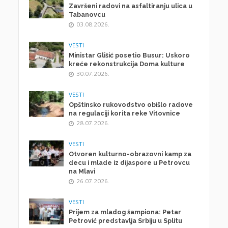
Završeni radovi na asfaltiranju ulica u
Tabanovcu
03.08.2026.
VESTI
Ministar Glišić posetio Busur: Uskoro
kreće rekonstrukcija Doma kulture
30.07.2026.
VESTI
Opštinsko rukovodstvo obišlo radove
na regulaciji korita reke Vitovnice
28.07.2026.
VESTI
Otvoren kulturno-obrazovni kamp za
decu i mlade iz dijaspore u Petrovcu
na Mlavi
26.07.2026.
VESTI
Prijem za mladog šampiona: Petar
Petrović predstavlja Srbiju u Splitu