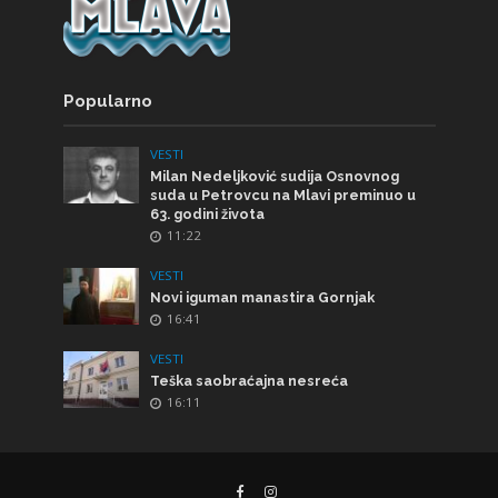
Popularno
VESTI
Milan Nedeljković sudija Osnovnog
suda u Petrovcu na Mlavi preminuo u
63. godini života
11:22
VESTI
Novi iguman manastira Gornjak
16:41
VESTI
Teška saobraćajna nesreća
16:11