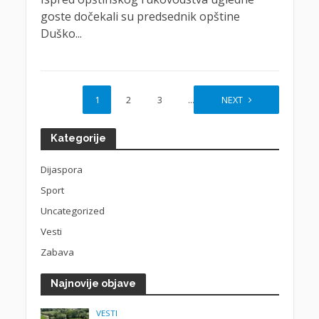
goste dočekali su predsednik opštine
Duško...
1
2
3
…
7
NEXT
Kategorije
Dijaspora
Sport
Uncategorized
Vesti
Zabava
Najnovije objave
VESTI