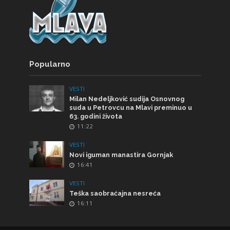
Popularno
VESTI
Milan Nedeljković sudija Osnovnog
suda u Petrovcu na Mlavi preminuo u
63. godini života
11:22
VESTI
Novi iguman manastira Gornjak
16:41
VESTI
Teška saobraćajna nesreća
16:11