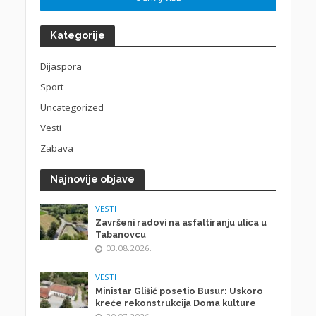
Kategorije
Dijaspora
Sport
Uncategorized
Vesti
Zabava
Najnovije objave
VESTI
Završeni radovi na asfaltiranju ulica u
Tabanovcu
03.08.2026.
VESTI
Ministar Glišić posetio Busur: Uskoro
kreće rekonstrukcija Doma kulture