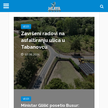
VESTI
Završeni radovi na
asfaltiranju ulica u
Tabanovcu
03.08.2026.
VESTI
Ministar Glišić posetio Busur: