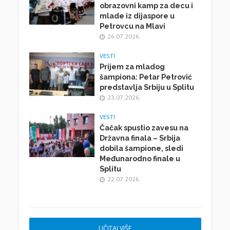
obrazovni kamp za decu i
mlade iz dijaspore u
Petrovcu na Mlavi
26.07.2026.
VESTI
Prijem za mladog
šampiona: Petar Petrović
predstavlja Srbiju u Splitu
23.07.2026.
VESTI
Čačak spustio zavesu na
Državna finala – Srbija
dobila šampione, sledi
Međunarodno finale u
Splitu
22.07.2026.
UČITAJ VIŠE