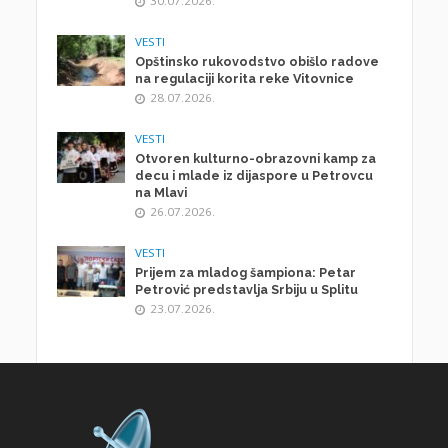
30.07.2026.
VESTI
Opštinsko rukovodstvo obišlo radove
na regulaciji korita reke Vitovnice
28.07.2026.
VESTI
Otvoren kulturno-obrazovni kamp za
decu i mlade iz dijaspore u Petrovcu
na Mlavi
26.07.2026.
VESTI
Prijem za mladog šampiona: Petar
Petrović predstavlja Srbiju u Splitu
23.07.2026.