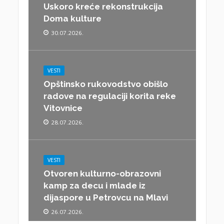
Uskoro kreće rekonstrukcija
Doma kulture
30.07.2026.
VESTI
Opštinsko rukovodstvo obišlo
radove na regulaciji korita reke
Vitovnice
28.07.2026.
VESTI
Otvoren kulturno-obrazovni
kamp za decu i mlade iz
dijaspore u Petrovcu na Mlavi
26.07.2026.