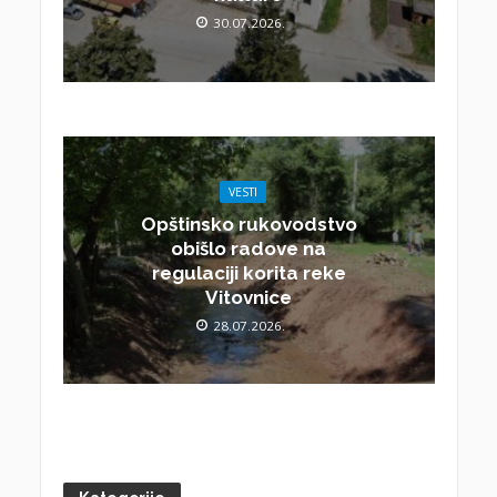
30.07.2026.
VESTI
Opštinsko rukovodstvo
obišlo radove na
regulaciji korita reke
Vitovnice
28.07.2026.