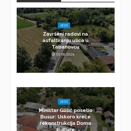
VESTI
Završeni radovi na
asfaltiranju ulica u
Tabanovcu
03.08.2026.
VESTI
Ministar Glišić posetio
Busur: Uskoro kreće
rekonstrukcija Doma
kulture