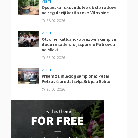
VESTI
Opštinsko rukovodstvo obišlo radove
na regulaciji korita reke Vitovnice
28.07.2026.
VESTI
Otvoren kulturno-obrazovni kamp za
decu i mlade iz dijaspore u Petrovcu
na Mlavi
26.07.2026.
VESTI
Prijem za mladog šampiona: Petar
Petrović predstavlja Srbiju u Splitu
23.07.2026.