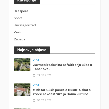
Kategorije
Dijaspora
Sport
Uncategorized
Vesti
Zabava
Najnovije objave
VESTI
Završeni radovi na asfaltiranju ulica u
Tabanovcu
03.08.2026.
VESTI
Ministar Glišić posetio Busur: Uskoro
kreće rekonstrukcija Doma kulture
30.07.2026.