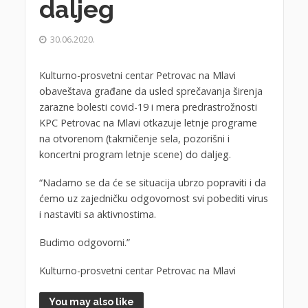
daljeg
30.06.2020.
Kulturno-prosvetni centar Petrovac na Mlavi
obaveštava građane da usled sprečavanja širenja
zarazne bolesti covid-19 i mera predrastrožnosti
KPC Petrovac na Mlavi otkazuje letnje programe
na otvorenom (takmičenje sela, pozorišni i
koncertni program letnje scene) do daljeg.
“Nadamo se da će se situacija ubrzo popraviti i da
ćemo uz zajedničku odgovornost svi pobediti virus
i nastaviti sa aktivnostima.
Budimo odgovorni.”
Kulturno-prosvetni centar Petrovac na Mlavi
You may also like