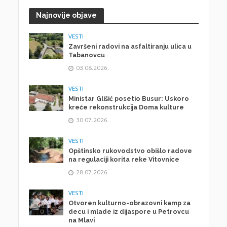
Najnovije objave
VESTI
Završeni radovi na asfaltiranju ulica u
Tabanovcu
03.08.2026.
VESTI
Ministar Glišić posetio Busur: Uskoro
kreće rekonstrukcija Doma kulture
30.07.2026.
VESTI
Opštinsko rukovodstvo obišlo radove
na regulaciji korita reke Vitovnice
28.07.2026.
VESTI
Otvoren kulturno-obrazovni kamp za
decu i mlade iz dijaspore u Petrovcu
na Mlavi