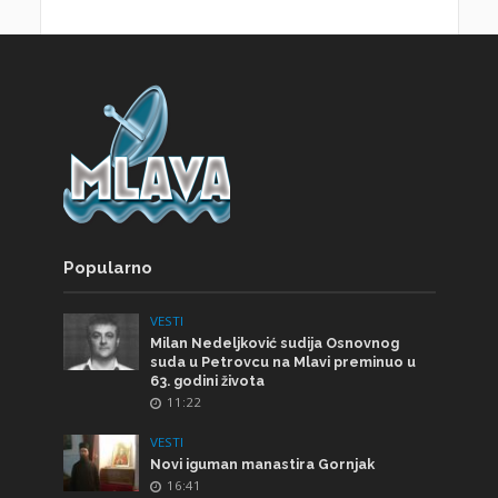
Popularno
VESTI
Milan Nedeljković sudija Osnovnog
suda u Petrovcu na Mlavi preminuo u
63. godini života
11:22
VESTI
Novi iguman manastira Gornjak
16:41