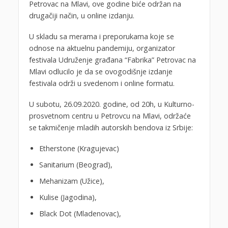
Petrovac na Mlavi, ove godine biće održan na
drugačiji način, u online izdanju.
U skladu sa merama i preporukama koje se
odnose na aktuelnu pandemiju, organizator
festivala Udruženje građana “Fabrika” Petrovac na
Mlavi odlucilo je da se ovogodišnje izdanje
festivala održi u svedenom i online formatu.
U subotu, 26.09.2020. godine, od 20h, u Kulturno-
prosvetnom centru u Petrovcu na Mlavi, održaće
se takmičenje mladih autorskih bendova iz Srbije:
Etherstone (Kragujevac)
Sanitarium (Beograd),
Mehanizam (Užice),
Kulise (Jagodina),
Black Dot (Mladenovac),