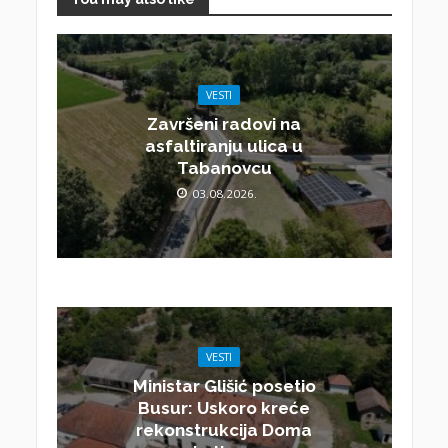
VESTI
Završeni radovi na
asfaltiranju ulica u
Tabanovcu
03.08.2026.
VESTI
Ministar Glišić posetio
Busur: Uskoro kreće
rekonstrukcija Doma