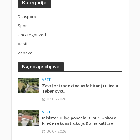
Kategorije
Dijaspora
Sport
Uncategorized
Vesti
Zabava
Najnovije objave
VESTI
Završeni radovi na asfaltiranju ulica u
Tabanovcu
03.08.2026.
VESTI
Ministar Glišić posetio Busur: Uskoro
kreće rekonstrukcija Doma kulture
30.07.2026.