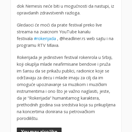
dok Nemesis neće biti u mogućnosti da nastupi, iz
opravdanih zdravstvenih razloga.
Gledaoci će moći da prate festival preko live
streama na zvaicnom YouTube kanalu
festivala
#rokerijada
, @headliner.rs web sajtu i na
programu RTV Mlava.
Rokerijada je jedinstven festival rokenrola u Srbiji,
koji okuplja mlade neafirmisane bendove i pruža
im šansu da se prikažu publici, radionice koje se
održavaju za decu i mlade imaju za cilj da im
omoguće upoznavanje sa muzikom i muzičkim
instrumentima i ono što je važno naglasiti, jeste,
da je “Rokerijada“ humanitarnog karaktera,
prethodnih godina sva sredstva koja su prikupljena
na koncertima donirana su petrovačkom
porodilištu.
You may also like