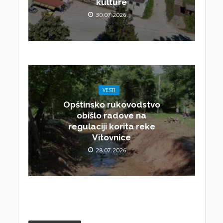
kulture
30.07.2026.
VESTI
Opštinsko rukovodstvo
obišlo radove na
regulaciji korita reke
Vitovnice
28.07.2026.