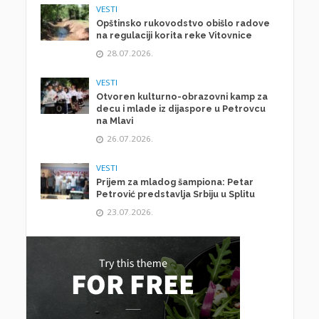
VESTI
Opštinsko rukovodstvo obišlo radove
na regulaciji korita reke Vitovnice
28.07.2026.
VESTI
Otvoren kulturno-obrazovni kamp za
decu i mlade iz dijaspore u Petrovcu
na Mlavi
26.07.2026.
VESTI
Prijem za mladog šampiona: Petar
Petrović predstavlja Srbiju u Splitu
23.07.2026.