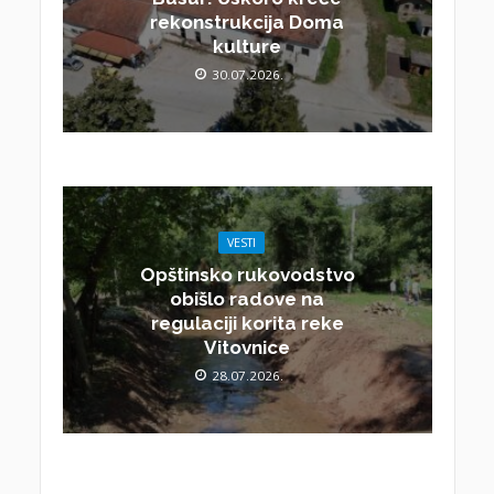
rekonstrukcija Doma
kulture
30.07.2026.
VESTI
Opštinsko rukovodstvo
obišlo radove na
regulaciji korita reke
Vitovnice
28.07.2026.