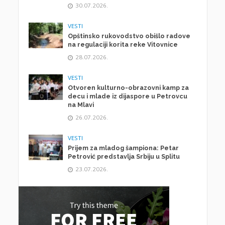
30.07.2026.
VESTI
Opštinsko rukovodstvo obišlo radove
na regulaciji korita reke Vitovnice
28.07.2026.
VESTI
Otvoren kulturno-obrazovni kamp za
decu i mlade iz dijaspore u Petrovcu
na Mlavi
26.07.2026.
VESTI
Prijem za mladog šampiona: Petar
Petrović predstavlja Srbiju u Splitu
23.07.2026.