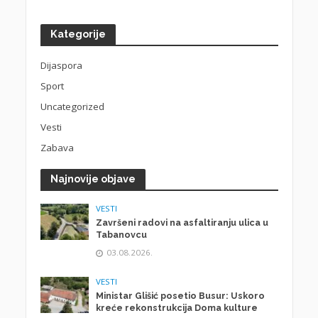
Kategorije
Dijaspora
Sport
Uncategorized
Vesti
Zabava
Najnovije objave
VESTI
Završeni radovi na asfaltiranju ulica u
Tabanovcu
03.08.2026.
VESTI
Ministar Glišić posetio Busur: Uskoro
kreće rekonstrukcija Doma kulture