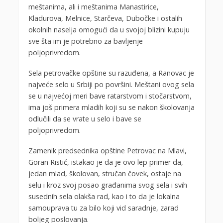
meštanima, ali i meštanima Manastirice,
Kladurova, Melnice, Starčeva, Dubočke i ostalih
okolnih naselja omogući da u svojoj blizini kupuju
sve šta im je potrebno za bavljenje
poljoprivredom.
Sela petrovačke opštine su razuđena, a Ranovac je
najveće selo u Srbiji po površini. Meštani ovog sela
se u najvećoj meri bave ratarstvom i stočarstvom,
ima još primera mladih koji su se nakon školovanja
odlučili da se vrate u selo i bave se
poljoprivredom.
Zamenik predsednika opštine Petrovac na Mlavi,
Goran Ristić, istakao je da je ovo lep primer da,
jedan mlad, školovan, stručan čovek, ostaje na
selu i kroz svoj posao građanima svog sela i svih
susednih sela olakša rad, kao i to da je lokalna
samouprava tu za bilo koji vid saradnje, zarad
boljeg poslovanja.