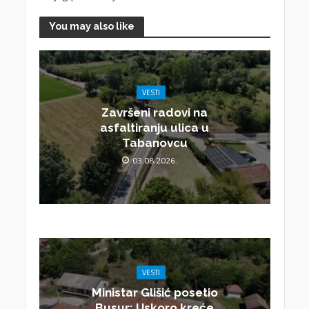
You may also like
VESTI
Završeni radovi na
asfaltiranju ulica u
Tabanovcu
03.08.2026.
VESTI
Ministar Glišić posetio
Busur: Uskoro kreće