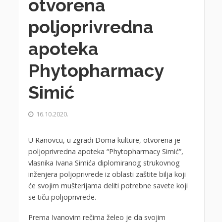
otvorena
poljoprivredna
apoteka
Phytopharmacy
Simić
16.10.2020.
U Ranovcu, u zgradi Doma kulture, otvorena je
poljoprivredna apoteka “Phytopharmacy Simić”,
vlasnika Ivana Simića diplomiranog strukovnog
inženjera poljoprivrede iz oblasti zaštite bilja koji
će svojim mušterijama deliti potrebne savete koji
se tiču poljoprivrede.
Prema Ivanovim rečima želeo je da svojim