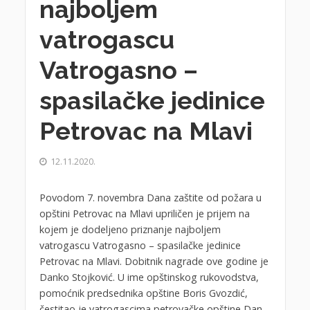
najboljem
vatrogascu
Vatrogasno –
spasilačke jedinice
Petrovac na Mlavi
12.11.2020.
Povodom 7. novembra Dana zaštite od požara u
opštini Petrovac na Mlavi upriličen je prijem na
kojem je dodeljeno priznanje najboljem
vatrogascu Vatrogasno – spasilačke jedinice
Petrovac na Mlavi. Dobitnik nagrade ove godine je
Danko Stojković. U ime opštinskog rukovodstva,
pomoćnik predsednika opštine Boris Gvozdić,
čestitao je vatrogascima petrovačke opštine Dan