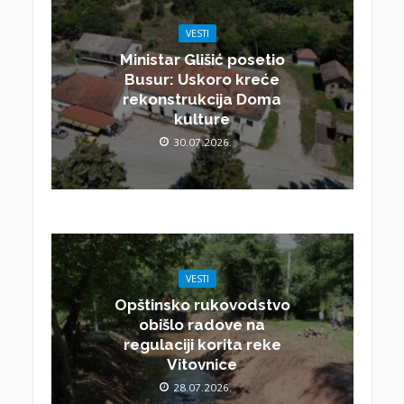
VESTI
Ministar Glišić posetio
Busur: Uskoro kreće
rekonstrukcija Doma
kulture
30.07.2026.
VESTI
Opštinsko rukovodstvo
obišlo radove na
regulaciji korita reke
Vitovnice
28.07.2026.