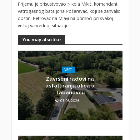
Prijemu je prisustvovao Nikola Mikić, komandant
vatrogasnog bataljona Požarevac, koji se zahvalio
opštini Petrovac na Mlavi na pomoći pri svakoj
većoj vanrednoj situaciji.
You may also like
VESTI
Završeni radovi na
asfaltiranju ulica u
Tabanovcu
03.08.2026.