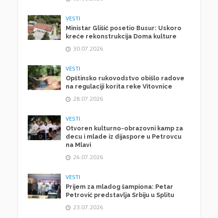
VESTI
Ministar Glišić posetio Busur: Uskoro
kreće rekonstrukcija Doma kulture
30.07.2026.
VESTI
Opštinsko rukovodstvo obišlo radove
na regulaciji korita reke Vitovnice
28.07.2026.
VESTI
Otvoren kulturno-obrazovni kamp za
decu i mlade iz dijaspore u Petrovcu
na Mlavi
26.07.2026.
VESTI
Prijem za mladog šampiona: Petar
Petrović predstavlja Srbiju u Splitu
23.07.2026.