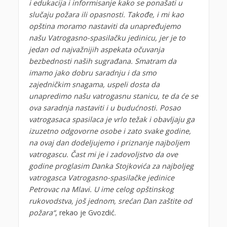
i edukacija i informisanje kako se ponašati u
slučaju požara ili opasnosti. Takođe, i mi kao
opština moramo nastaviti da unapređujemo
našu Vatrogasno-spasilačku jedinicu, jer je to
jedan od najvažnijih aspekata očuvanja
bezbednosti naših sugrađana. Smatram da
imamo jako dobru saradnju i da smo
zajedničkim snagama, uspeli dosta da
unapredimo našu vatrogasnu stanicu, te da će se
ova saradnja nastaviti i u budućnosti. Posao
vatrogasaca spasilaca je vrlo težak i obavljaju ga
izuzetno odgovorne osobe i zato svake godine,
na ovaj dan dodeljujemo i priznanje najboljem
vatrogascu. Čast mi je i zadovoljstvo da ove
godine proglasim Danka Stojkovića za najboljeg
vatrogasca Vatrogasno-spasilačke jedinice
Petrovac na Mlavi. U ime celog opštinskog
rukovodstva, još jednom, srećan Dan zaštite od
požara“
, rekao je Gvozdić.