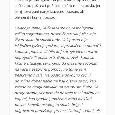
zaštite od požara i poželeo im što manje posla, jer
je njihovo zanimanje izuzetno opasan, ali i
plemenit i human posao:
“Svakoga dana, 24 časa vi ste na raspolaganju
vašim sugrađanima, nesebično rizikujući svoje
živote kako bi spasili tuđe. Vaš posao nije
isključivo gašenje požara, vi priskačete u pomoć i
kada su poplave ili bilo koje druge elementarne
nepogode ili opasnosti. Gotovo uvek, kada su
krizne situacije, svi znamo da možemo računati
na vašu nesebičnu pomoć i na tome vam
beskrajno hvala. Ne postoje dovoljno reči ili
dovoljno dobar način na koji bismo se svi, kao
zajednica mogli zahvaliti na svemu što činite. Sa
druge strane, verujem da postoje razni načini na
koji mi, kao građani, možemo vama olakšati
posao. Između ostalog tu spada briga i
odgovorno ponašanje prema životnoj sredini, ali