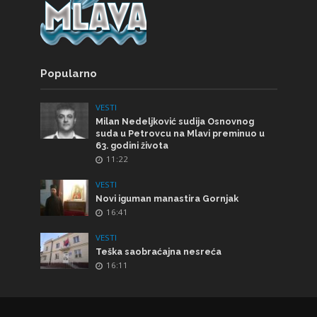
Popularno
VESTI
Milan Nedeljković sudija Osnovnog
suda u Petrovcu na Mlavi preminuo u
63. godini života
11:22
VESTI
Novi iguman manastira Gornjak
16:41
VESTI
Teška saobraćajna nesreća
16:11