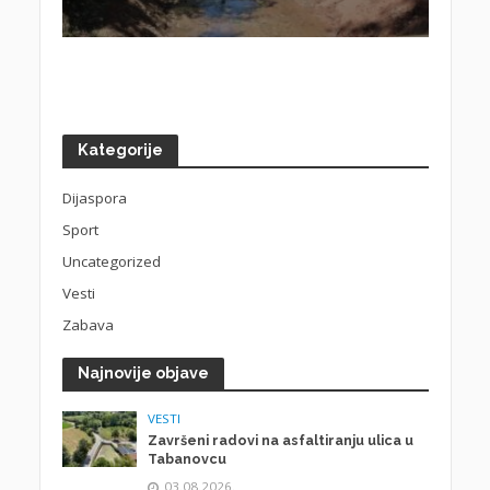
Kategorije
Dijaspora
Sport
Uncategorized
Vesti
Zabava
Najnovije objave
VESTI
Završeni radovi na asfaltiranju ulica u
Tabanovcu
03.08.2026.