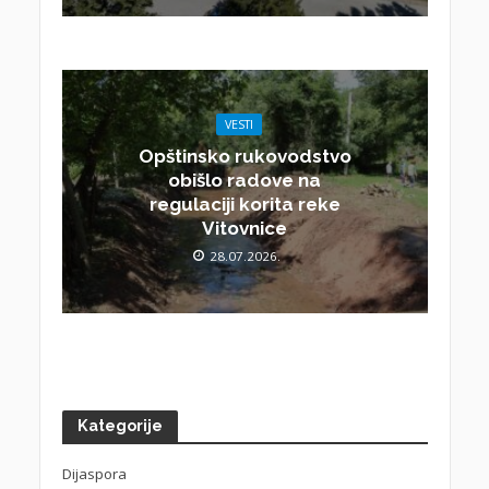
VESTI
Opštinsko rukovodstvo
obišlo radove na
regulaciji korita reke
Vitovnice
28.07.2026.
Kategorije
Dijaspora