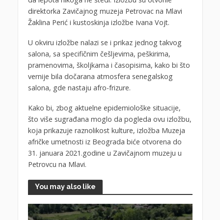
direktorka Zavičajnog muzeja Petrovac na Mlavi
Žaklina Perić i kustoskinja izložbe Ivana Vojt.
U okviru izložbe nalazi se i prikaz jednog takvog
salona, sa specifičnim češljevima, peškirima,
pramenovima, školjkama i časopisima, kako bi što
vernije bila dočarana atmosfera senegalskog
salona, gde nastaju afro-frizure.
Kako bi, zbog aktuelne epidemiološke situacije,
što više sugrađana moglo da pogleda ovu izložbu,
koja prikazuje raznolikost kulture, izložba Muzeja
afričke umetnosti iz Beograda biće otvorena do
31. januara 2021.godine u Zavičajnom muzeju u
Petrovcu na Mlavi.
You may also like