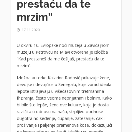
prestaću da te
mrzim”
17.11.2020.
U okviru 16. Evropske noći muzeja u Zavičajnom
muzeju u Petrovcu na Mlavi otvorena je izložba
“Kad prestaneš da me češljaš, prestaću da te
mrzim”.
Izložba autorke Katarine Radović prikazuje žene,
devojke i devojčice u Senegalu, koje zarad ideala
lepote istrajavaju u višečasovnim tretmanima
friziranja, često veoma neprijatnim i bolnim. Kako
bi bile što lepše, žene ove kulture, koja je dosta
različita u odnosu na našu, strpljivo podnose
dugotrajno sedenje, čupanje, zatezanje, čak i
prošivanje i paljenje pramenova kose, dokazujući
da lepota nikoga ne štedi. Izložbu su otvorile