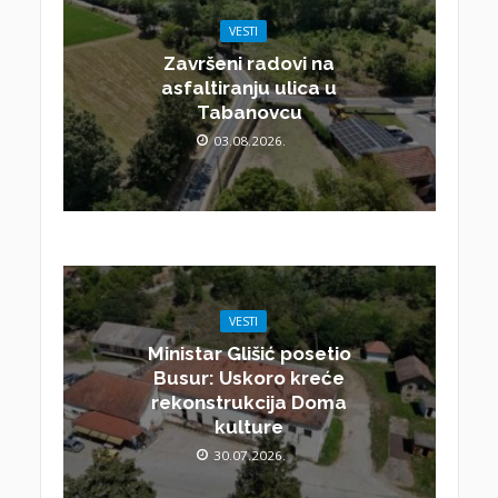
VESTI
Završeni radovi na
asfaltiranju ulica u
Tabanovcu
03.08.2026.
VESTI
Ministar Glišić posetio
Busur: Uskoro kreće
rekonstrukcija Doma
kulture
30.07.2026.