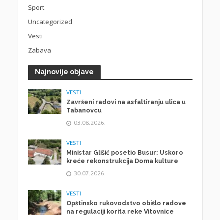
Sport
Uncategorized
Vesti
Zabava
Najnovije objave
VESTI
Završeni radovi na asfaltiranju ulica u
Tabanovcu
03.08.2026.
VESTI
Ministar Glišić posetio Busur: Uskoro
kreće rekonstrukcija Doma kulture
30.07.2026.
VESTI
Opštinsko rukovodstvo obišlo radove
na regulaciji korita reke Vitovnice