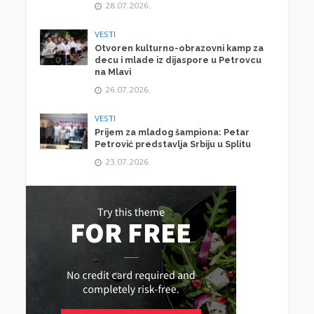
28.07.2026.
VESTI
Otvoren kulturno-obrazovni kamp za
decu i mlade iz dijaspore u Petrovcu
na Mlavi
26.07.2026.
VESTI
Prijem za mladog šampiona: Petar
Petrović predstavlja Srbiju u Splitu
23.07.2026.