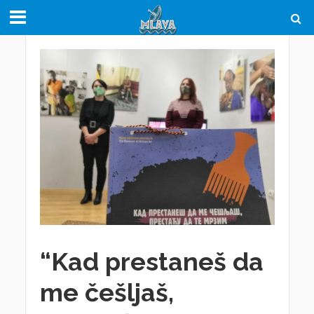
“Kad prestaneš da
me češljaš,