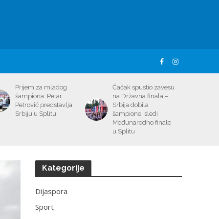
Prijem za mladog
Čačak spustio zavesu
šampiona: Petar
na Državna finala –
Petrović predstavlja
Srbija dobila
Srbiju u Splitu
šampione, sledi
Međunarodno finale
u Splitu
Kategorije
Dijaspora
Sport