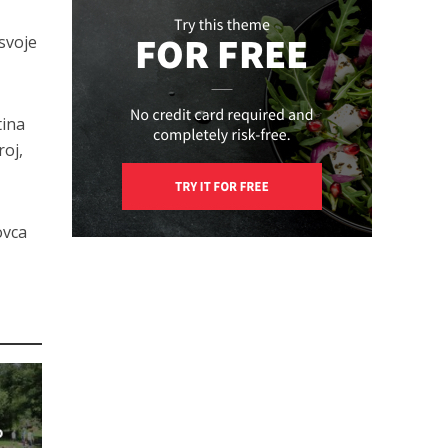
 svoje
tina
roj,
ovca
o