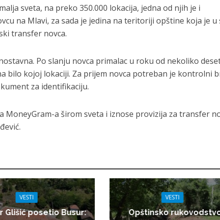
lja sveta, na preko 350.000 lokacija, jedna od njih je i
cu na Mlavi, za sada je jedina na teritoriji opštine koja je u
ski transfer novca.
nostavna. Po slanju novca primalac u roku od nekoliko dese
bilo kojoj lokaciji. Za prijem novca potreban je kontrolni b
okument za identifikaciju.
a MoneyGram-a širom sveta i iznose provizija za transfer n
đević.
VESTI
VESTI
r Glišić posetio Busur:
Opštinsko rukovodstv