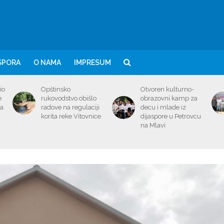
SPORA
O NAMA
IMPRESUM
io
Opštinsko
Otvoren kulturno-
e
rukovodstvo obišlo
obrazovni kamp za
ma
radove na regulaciji
decu i mlade iz
korita reke Vitovnice
dijaspore u Petrovcu
na Mlavi