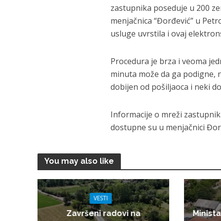
zastupnika poseduje u 200 zema
menjačnica “Đorđević” u Petrov
usluge uvrstila i ovaj elektron
Procedura je brza i veoma jed
minuta može da ga podigne, na 
dobijen od pošiljaoca i neki d
Informacije o mreži zastupnik
dostupne su u menjačnici Đor
You may also like
VESTI
Završeni radovi na
Minista