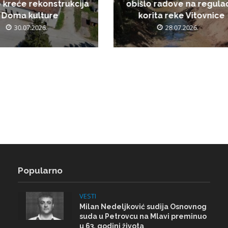
 kreće rekonstrukcija
obišlo radove na regulac
Doma kulture
korita reke Vitovnice
30.07.2026.
28.07.2026.
Popularno
VESTI
Milan Nedeljković sudija Osnovnog
suda u Petrovcu na Mlavi preminuo
u 63. godini života