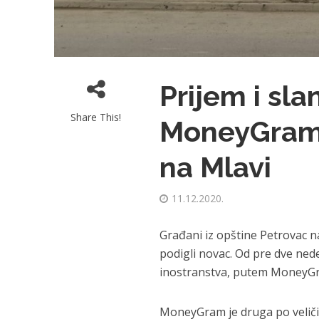
Prijem i sl
Share This!
MoneyGram-
na Mlavi
11.12.2020.
Građani iz opštine Petrovac n
podigli novac. Od pre dve nedel
inostranstva, putem MoneyGr
MoneyGram je druga po veliči