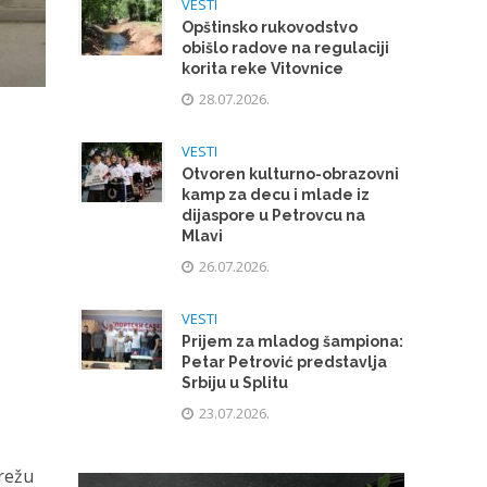
VESTI
Opštinsko rukovodstvo
obišlo radove na regulaciji
korita reke Vitovnice
28.07.2026.
VESTI
Otvoren kulturno-obrazovni
kamp za decu i mlade iz
dijaspore u Petrovcu na
Mlavi
26.07.2026.
VESTI
Prijem za mladog šampiona:
Petar Petrović predstavlja
Srbiju u Splitu
23.07.2026.
mrežu