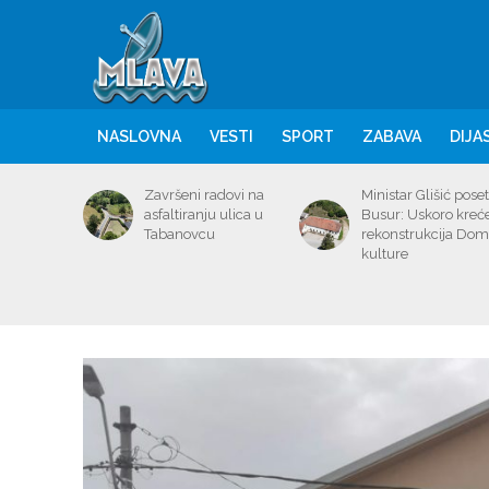
NASLOVNA
VESTI
SPORT
ZABAVA
DIJA
Završeni radovi na
Ministar Glišić poset
asfaltiranju ulica u
Busur: Uskoro kreć
Tabanovcu
rekonstrukcija Do
kulture