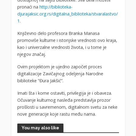
pronaći na
http://biblioteka-
djurajaksic.org.rs/digitalna_biblioteka/stvaralastvo/
1
.
Književno delo profesora Branka Manasa
promoviše kulturne i istorijske vrednosti ovo kraja,
kao i univerzalne vrednosti života, i u tome je
njegov značaj.
Ovim projektom je ujedno započet proces
digitalizacije Zavičajnog odeljenja Narodne
biblioteke “Đura Jakšić”.
Imati šta i kome ostaviti, privilegija je i obaveza.
Očuvanje kulturnog nasleđa predstavlja prozor
prošlosti u savremenom, digitalnom svetu za neke
nove generacije koje rastu među nama.
You may also like