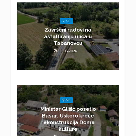
VESTI
Završeni radovi na
asfaltiranju ulica u
Tabanovcu
03.08.2026.
VESTI
Ministar Glišić posetio
Busur: Uskoro kreće
rekonstrukcija Doma
kulture