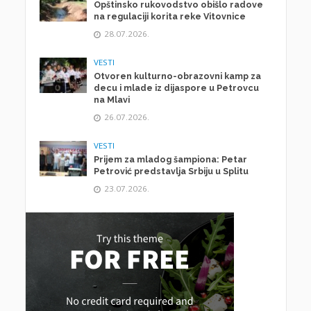
Opštinsko rukovodstvo obišlo radove
na regulaciji korita reke Vitovnice
28.07.2026.
VESTI
Otvoren kulturno-obrazovni kamp za
decu i mlade iz dijaspore u Petrovcu
na Mlavi
26.07.2026.
VESTI
Prijem za mladog šampiona: Petar
Petrović predstavlja Srbiju u Splitu
23.07.2026.