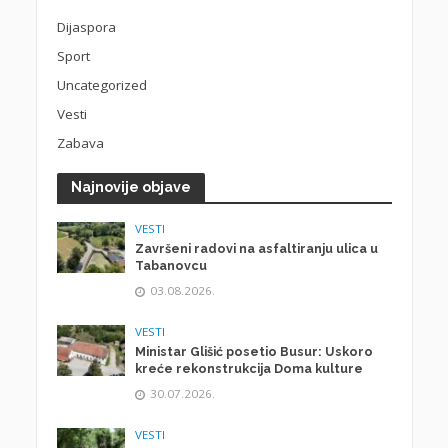
Dijaspora
Sport
Uncategorized
Vesti
Zabava
Najnovije objave
VESTI
Završeni radovi na asfaltiranju ulica u
Tabanovcu
03.08.2026.
VESTI
Ministar Glišić posetio Busur: Uskoro
kreće rekonstrukcija Doma kulture
30.07.2026.
VESTI