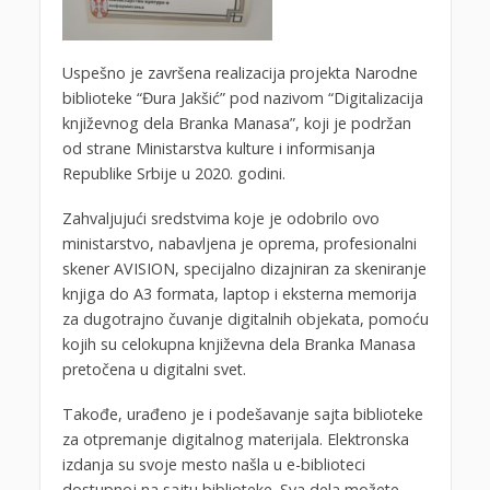
Uspešno je završena realizacija projekta Narodne
biblioteke “Đura Jakšić” pod nazivom “Digitalizacija
književnog dela Branka Manasa”, koji je podržan
od strane Ministarstva kulture i informisanja
Republike Srbije u 2020. godini.
Zahvaljujući sredstvima koje je odobrilo ovo
ministarstvo, nabavljena je oprema, profesionalni
skener AVISION, specijalno dizajniran za skeniranje
knjiga do A3 formata, laptop i eksterna memorija
za dugotrajno čuvanje digitalnih objekata, pomoću
kojih su celokupna književna dela Branka Manasa
pretočena u digitalni svet.
Takođe, urađeno je i podešavanje sajta biblioteke
za otpremanje digitalnog materijala. Elektronska
izdanja su svoje mesto našla u e-biblioteci
dostupnoj na sajtu biblioteke. Sva dela možete