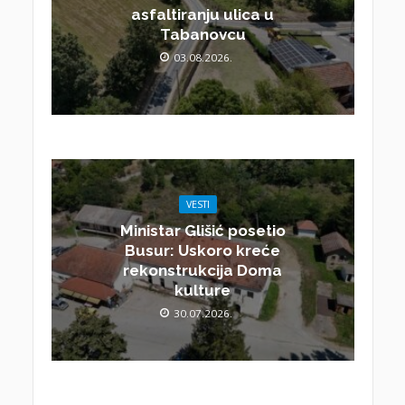
asfaltiranju ulica u
Tabanovcu
03.08.2026.
VESTI
Ministar Glišić posetio
Busur: Uskoro kreće
rekonstrukcija Doma
kulture
30.07.2026.