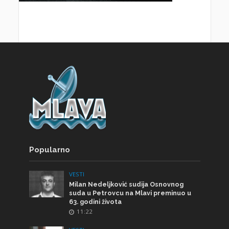
Popularno
VESTI
Milan Nedeljković sudija Osnovnog
suda u Petrovcu na Mlavi preminuo u
63. godini života
11:22