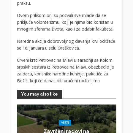
praksu.
Ovom prilikom oni su pozvali sve mlade da se
priključe volonterizmu, koji je njima bio koristan u
mnogim sferama života, kao i za odabir fakulteta.
Naredna akcija dobrovoljnog davanja krvi održaće
se 16. januara u selu Oreškovica.
Crveni krst Petrovac na Mlavi u saradnji sa Kolom
srpskih sestara iz Petrovca na Mlavi, obezbedio je
za decu, korisnike narodne kuhinje, paketiće za
Božić, koji će danas biti uručeni roditeljima
You may also like
VESTI
Završeni radovi na