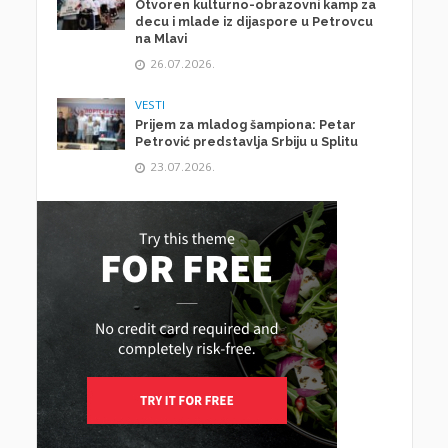
Otvoren kulturno-obrazovni kamp za
decu i mlade iz dijaspore u Petrovcu
na Mlavi
26.07.2026.
VESTI
Prijem za mladog šampiona: Petar
Petrović predstavlja Srbiju u Splitu
23.07.2026.