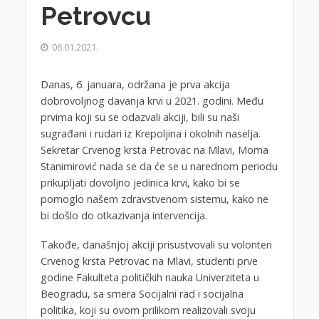
Petrovcu
06.01.2021.
Danas, 6. januara, održana je prva akcija
dobrovoljnog davanja krvi u 2021. godini. Među
prvima koji su se odazvali akciji, bili su naši
sugrađani i rudari iz Krepoljina i okolnih naselja.
Sekretar Crvenog krsta Petrovac na Mlavi, Moma
Stanimirović nada se da će se u narednom periodu
prikupljati dovoljno jedinica krvi, kako bi se
pomoglo našem zdravstvenom sistemu, kako ne
bi došlo do otkazivanja intervencija.
Takođe, današnjoj akciji prisustvovali su volonteri
Crvenog krsta Petrovac na Mlavi, studenti prve
godine Fakulteta političkih nauka Univerziteta u
Beogradu, sa smera Socijalni rad i socijalna
politika, koji su ovom prilikom realizovali svoju