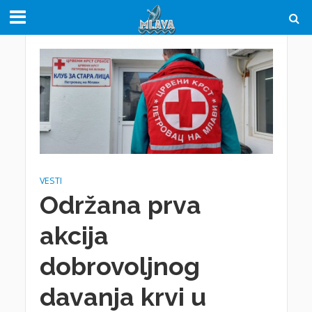
VESTI
Održana prva
akcija
dobrovoljnog
davanja krvi u