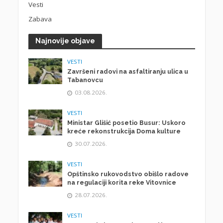
Vesti
Zabava
Najnovije objave
VESTI
Završeni radovi na asfaltiranju ulica u
Tabanovcu
03.08.2026.
VESTI
Ministar Glišić posetio Busur: Uskoro
kreće rekonstrukcija Doma kulture
30.07.2026.
VESTI
Opštinsko rukovodstvo obišlo radove
na regulaciji korita reke Vitovnice
28.07.2026.
VESTI