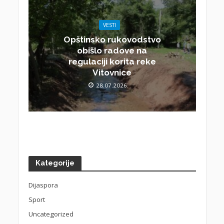
VESTI
Opštinsko rukovodstvo
obišlo radove na
regulaciji korita reke
Vitovnice
28.07.2026.
Kategorije
Dijaspora
Sport
Uncategorized