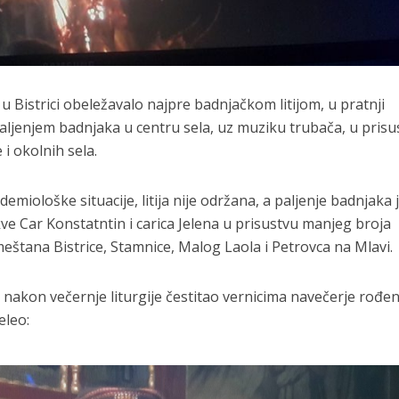
u Bistrici obeležavalo najpre badnjačkom litijom, u pratnji
aljenjem badnjaka u centru sela, uz muziku trubača, u prisu
 i okolnih sela.
miološke situacije, litija nije održana, a paljenje badnjaka 
kve Car Konstatntin i carica Jelena u prisustvu manjeg broja
meštana Bistrice, Stamnice, Malog Laola i Petrovca na Mlavi.
nakon večernje liturgije čestitao vernicima navečerje rođen
eleo: