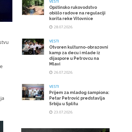
VESTI
Opštinsko rukovodstvo
obišlo radove na regulaciji
korita reke Vitovnice
28.07.2026.
VESTI
stvu
Otvoren kulturno-obrazovni
kamp za decu i mlade iz
dijaspore u Petrovcu na
Mlavi
je
26.07.2026.
VESTI
Prijem za mladog šampiona:
ja
Petar Petrović predstavlja
Srbiju u Splitu
23.07.2026.