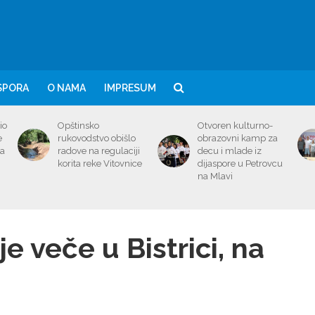
SPORA
O NAMA
IMPRESUM
io
Opštinsko
Otvoren kulturno-
e
rukovodstvo obišlo
obrazovni kamp za
ma
radove na regulaciji
decu i mlade iz
korita reke Vitovnice
dijaspore u Petrovcu
na Mlavi
e veče u Bistrici, na