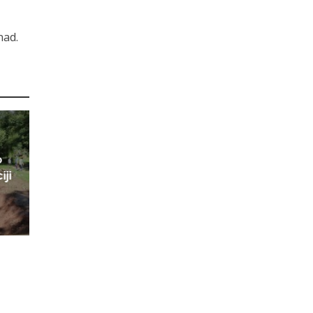
nad.
o
iji