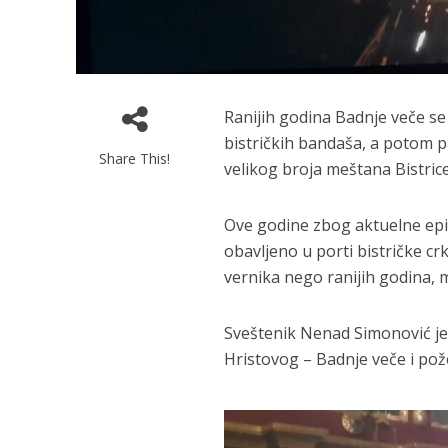
Ranijih godina Badnje veče se 
bistričkih bandaša, a potom p
Share This!
velikog broja meštana Bistrice
Ove godine zbog aktuelne epide
obavljeno u porti bistričke cr
vernika nego ranijih godina, 
Sveštenik Nenad Simonović je 
Hristovog – Badnje veče i pož