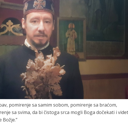
ubav, pomirenje sa samim sobom, pomirenje sa braćom,
je sa svima, da bi čistoga srca mogli Boga dočekati i videti
e Božje.”