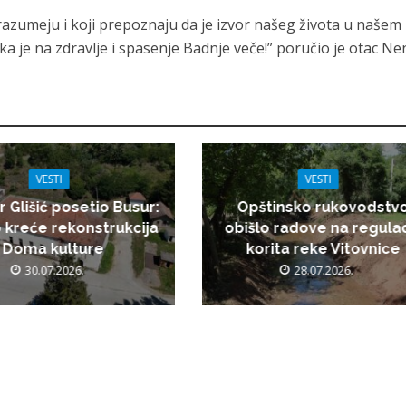
i razumeju i koji prepoznaju da je izvor našeg života u našem
a je na zdravlje i spasenje Badnje veče!” poručio je otac Ne
VESTI
VESTI
r Glišić posetio Busur:
Opštinsko rukovodstv
 kreće rekonstrukcija
obišlo radove na regulac
Doma kulture
korita reke Vitovnice
30.07.2026.
28.07.2026.