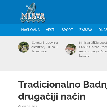
NASLOVNA
VESTI
SPORT
ZABAVA
DIJA
Završeni radovi na
Ministar Glišić poset
asfaltiranju ulica u
Busur: Uskoro kreć
Tabanovcu
rekonstrukcija Do
kulture
Tradicionalno Badnj
drugačiji način
08.01.2021.