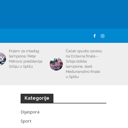
Prijem za mladog
Čačak spustio zavesu
šampiona: Petar
na Državna finala –
Petrović predstavlja
Srbija dobila
Srbiju u Splitu
šampione, sledi
Međunarodno finale
u Splitu
Kategorije
Dijaspora
Sport