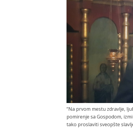
“Na prvom mestu zdravlje, lj
pomirenje sa Gospodom, izmiren
tako proslaviti sveopšte slavlj