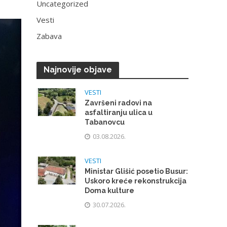
Uncategorized
Vesti
Zabava
Najnovije objave
VESTI
Završeni radovi na
asfaltiranju ulica u
Tabanovcu
03.08.2026.
VESTI
Ministar Glišić posetio Busur:
Uskoro kreće rekonstrukcija
Doma kulture
30.07.2026.