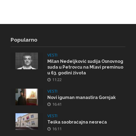
Popularno
VESTI
Milan Nedeljković sudija Osnovnog
suda u Petrovcu na Mlavi preminuo
u 63. godini života
11:22
VESTI
Novi iguman manastira Gornjak
16:41
VESTI
Teška saobraćajna nesreća
16:11