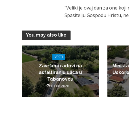
“Veliki je ovaj dan za one koj
Spasitelju Gospodu Hristu, nek
You may also like
VESTI
Završeni radovi na
Minista
asfaltiranju ulica u
Uskoro
Tabanovcu
03.08.2026.