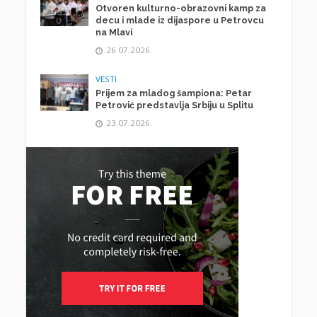
Otvoren kulturno-obrazovni kamp za
decu i mlade iz dijaspore u Petrovcu
na Mlavi
26.07.2026.
VESTI
Prijem za mladog šampiona: Petar
Petrović predstavlja Srbiju u Splitu
23.07.2026.