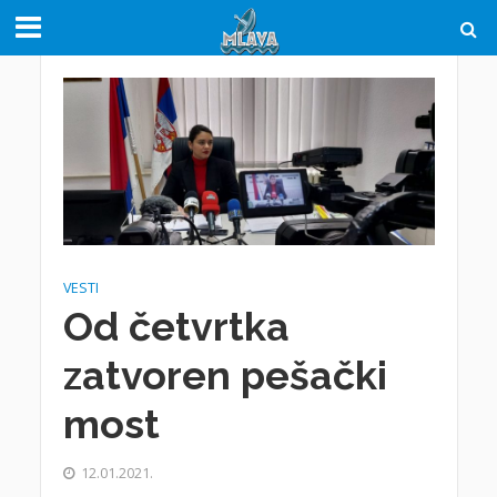
VESTI
Od četvrtka
zatvoren pešački
most
12.01.2021.