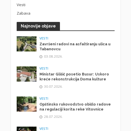
Vesti
Zabava
Najnovije objave
VESTI
Završeni radovi na asfaltiranju ulica u
Tabanovcu
03.08.2026.
VESTI
Ministar Glišić posetio Busur: Uskoro
kreće rekonstrukcija Doma kulture
30.07.2026.
VESTI
Opštinsko rukovodstvo obišlo radove
na regulaciji korita reke Vitovnice
28.07.2026.
VESTI