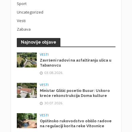
Sport
Uncategorized
Vesti
Zabava
Najnovije objave
VESTI
Završeni radovi na asfaltiranju ulica u
Tabanovcu
03.08.2026.
VESTI
Ministar Glišić posetio Busur: Uskoro
kreće rekonstrukcija Doma kulture
30.07.2026.
VESTI
Opštinsko rukovodstvo obišlo radove
na regulaciji korita reke Vitovnice