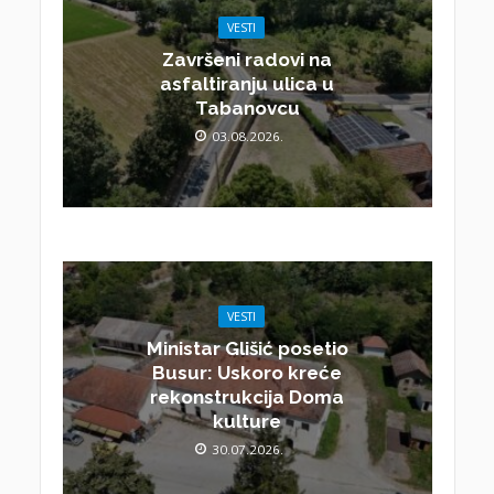
VESTI
Završeni radovi na
asfaltiranju ulica u
Tabanovcu
03.08.2026.
VESTI
Ministar Glišić posetio
Busur: Uskoro kreće
rekonstrukcija Doma
kulture
30.07.2026.