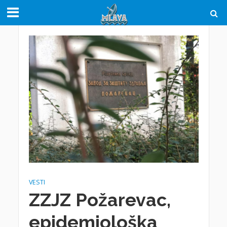
VESTI
ZZJZ Požarevac,
epidemiološka