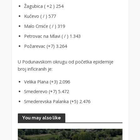
Žagubica ( +2 ) 254
Kučevo ( / ) 577
Malo Crniće ( / ) 319
Petrovac na Mlavi ( / ) 1.343
Požarevac (+7) 3.264
U Podunavskom okrugu od početka epidemije
broj inficiranih je:
Velika Plana (+3) 2.096
Smederevo (+7) 5.472
Smederevska Palanka (+5) 2.476
You may also like