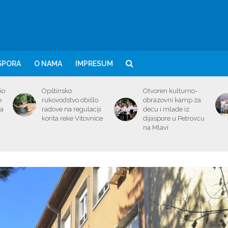
SPORA
O NAMA
IMPRESUM
io
Opštinsko
Otvoren kulturno-
e
rukovodstvo obišlo
obrazovni kamp za
ma
radove na regulaciji
decu i mlade iz
korita reke Vitovnice
dijaspore u Petrovcu
na Mlavi