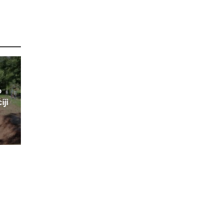
o
iji