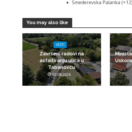
Smederevska Palanka (+12)
You may also like
VESTI
Završeni radovi na
Minista
asfaltiranju ulica u
Uskoro
Tabanovcu
03.08.2026.