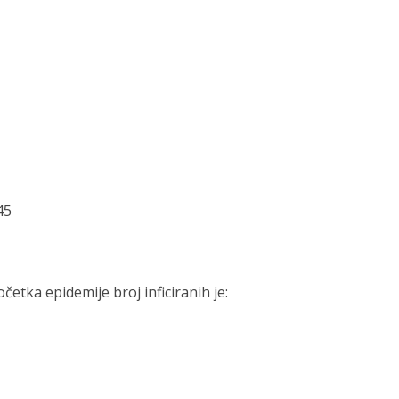
45
tka epidemije broj inficiranih je: