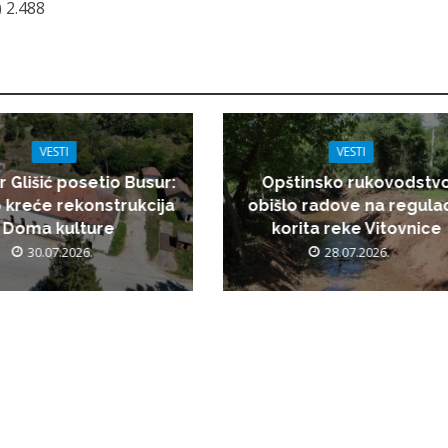
 2.488
VESTI
VESTI
r Glišić posetio Busur:
Opštinsko rukovodstv
 kreće rekonstrukcija
obišlo radove na regulac
Doma kulture
korita reke Vitovnice
30.07.2026.
28.07.2026.