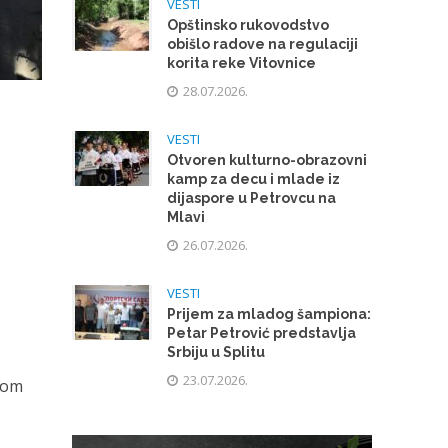
VESTI
Opštinsko rukovodstvo
obišlo radove na regulaciji
korita reke Vitovnice
28.07.2026.
VESTI
Otvoren kulturno-obrazovni
kamp za decu i mlade iz
dijaspore u Petrovcu na
Mlavi
26.07.2026.
VESTI
Prijem za mladog šampiona:
Petar Petrović predstavlja
Srbiju u Splitu
23.07.2026.
kom