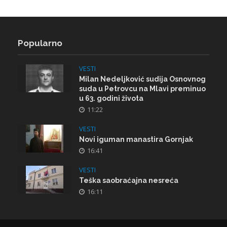
Popularno
VESTI
Milan Nedeljković sudija Osnovnog
suda u Petrovcu na Mlavi preminuo
u 63. godini života
11:22
VESTI
Novi iguman manastira Gornjak
16:41
VESTI
Teška saobraćajna nesreća
16:11