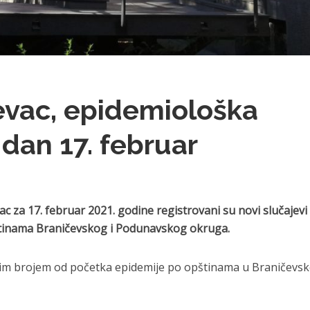
evac, epidemiološka
 dan 17. februar
c za 17. februar 2021. godine registrovani su novi slučajevi
tinama Braničevskog i Podunavskog okruga.
nim brojem od početka epidemije po opštinama u Braničevs