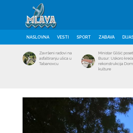
NASLOVNA
VESTI
SPORT
ZABAVA
DIJA
Završeni radovi na
Ministar Glišić poset
asfaltiranju ulica u
Busur: Uskoro kreć
Tabanovcu
rekonstrukcija Do
kulture