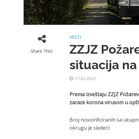
VESTI
ZZJZ Požar
Share This!
situacija na
17.02.2021.
Prema izveštaju ZZJZ Požareva
zaraze korona virusom u opš
Broj novoinficiranih sa ukup
okrugu je sledeći: