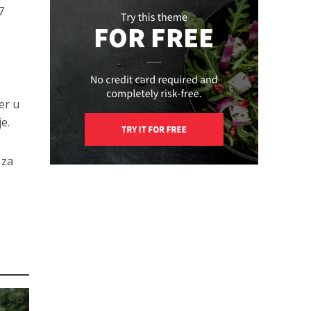
7
er u
e.
 za