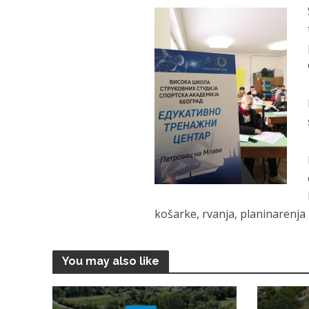
košarke, rvanja, planinarenja i
You may also like