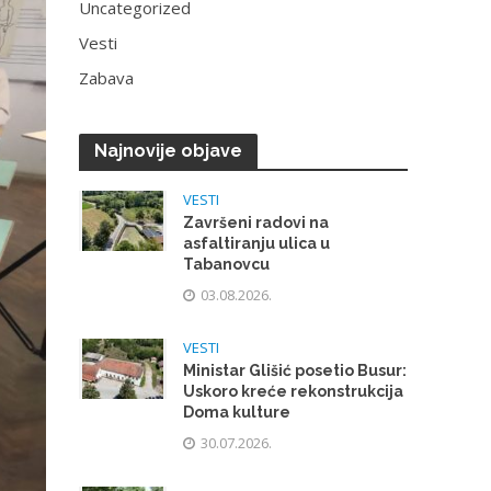
Uncategorized
Vesti
Zabava
Najnovije objave
VESTI
Završeni radovi na
asfaltiranju ulica u
Tabanovcu
03.08.2026.
VESTI
Ministar Glišić posetio Busur:
Uskoro kreće rekonstrukcija
Doma kulture
30.07.2026.