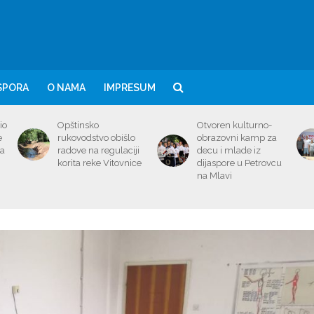
SPORA
O NAMA
IMPRESUM
io
Opštinsko
Otvoren kulturno-
e
rukovodstvo obišlo
obrazovni kamp za
ma
radove na regulaciji
decu i mlade iz
korita reke Vitovnice
dijaspore u Petrovcu
na Mlavi