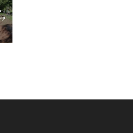
o
iji