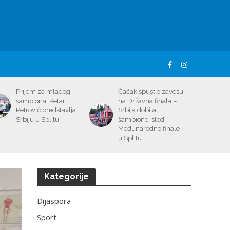
Prijem za mladog
Čačak spustio zavesu
šampiona: Petar
na Državna finala –
Petrović predstavlja
Srbija dobila
Srbiju u Splitu
šampione, sledi
Međunarodno finale
u Splitu
Kategorije
Dijaspora
Sport