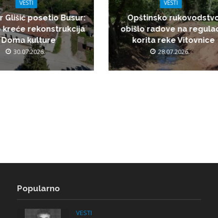
VESTI
VESTI
r Glišić posetio Busur:
Opštinsko rukovodstv
 kreće rekonstrukcija
obišlo radove na regulac
Doma kulture
korita reke Vitovnice
30.07.2026.
28.07.2026.
Popularno
VESTI