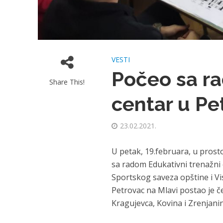
VESTI
Počeo sa r
Share This!
centar u Pe
23.02.2021.
U petak, 19.februara, u prost
sa radom Edukativni trenažni 
Sportskog saveza opštine i V
Petrovac na Mlavi postao je če
Kragujevca, Kovina i Zrenjani