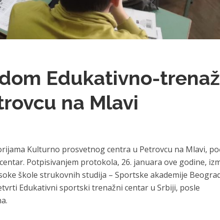
adom Edukativno-trenaž
trovcu na Mlavi
orijama Kulturno prosvetnog centra u Petrovcu na Mlavi, po
centar. Potpisivanjem protokola, 26. januara ove godine, i
isoke škole strukovnih studija – Sportske akademije Beograd
tvrti Edukativni sportski trenažni centar u Srbiji, posle
na.