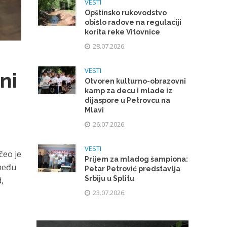
VESTI
Opštinsko rukovodstvo
obišlo radove na regulaciji
korita reke Vitovnice
28.07.2026.
VESTI
ni
Otvoren kulturno-obrazovni
kamp za decu i mlade iz
dijaspore u Petrovcu na
Mlavi
26.07.2026.
VESTI
čeo je
Prijem za mladog šampiona:
zmeđu
Petar Petrović predstavlja
Srbiju u Splitu
,
23.07.2026.