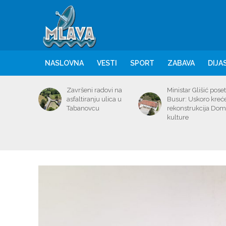
NASLOVNA
VESTI
SPORT
ZABAVA
DIJA
Završeni radovi na
Ministar Glišić poset
asfaltiranju ulica u
Busur: Uskoro kreć
Tabanovcu
rekonstrukcija Do
kulture