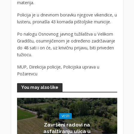
materija.
Policija je u dnevnom boravku njegove vikendice, u
lusteru, pronašla 43 komada pištoljske municije.
Po nalogu Osnovnog javnog tužilaštva u Velikom
Gradištu, osumnjičenom je određeno zadržavanje
do 48 sati i on će, uz krivičnu prijavu, biti priveden
tužiocu.
MUP, Direkcija policije, Policijska uprava u
Požarevcu
You may also like
VESTI
Završeni radovi na
asfaltiranju ulica u