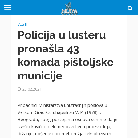
VESTI
Policija u lusteru
pronašla 43
komada pištoljske
municije
25.02.2021.
Pripadnici Ministarstva unutrašnjih poslova u
Velikom Gradištu uhapsili su V. P. (1978) iz
Beograda, zbog postojanja osnova sumnje da je
izvršio krivično delo nedozvoljena proizvodnja,
držanje, nošenje i promet oružja i eksplozivnih