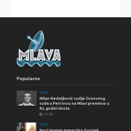
Popularno
VESTI
Milan Nedeljković sudija Osnovnog
suda u Petrovcu na Mlavi preminuo u
63. godini života
11:22
VESTI
Novi iguman manastira Gornjak