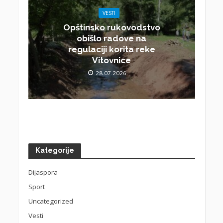
VESTI
Opštinsko rukovodstvo
obišlo radove na
regulaciji korita reke
Vitovnice
28.07.2026.
Kategorije
Dijaspora
Sport
Uncategorized
Vesti