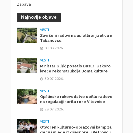
Zabava
Najnovije objave
VESTI
Završeni radovi na asfaltiranju ulica u
Tabanovcu
03.08.2026.
VESTI
Ministar Glišić posetio Busur: Uskoro
kreće rekonstrukcija Doma kulture
30.07.2026.
VESTI
Opštinsko rukovodstvo obišlo radove
na regulaciji korita reke Vitovnice
28.07.2026.
VESTI
Otvoren kulturno-obrazovni kamp za
decu i mlade iz dijaspore u Petrovcu