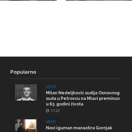
Popularno
VESTI
Milan Nedeljković sudija Osnovnog
suda u Petrovcu na Mlavi preminuo
u 63. godini života
11:22
VESTI
Novi iguman manastira Gornjak