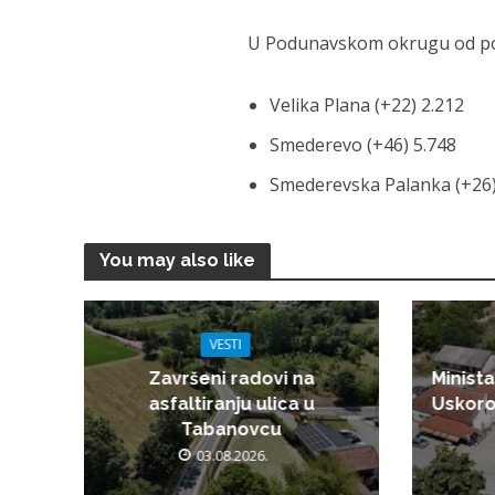
U Podunavskom okrugu od poče
Velika Plana (+22) 2.212
Smederevo (+46) 5.748
Smederevska Palanka (+26)
You may also like
VESTI
Završeni radovi na
Minista
asfaltiranju ulica u
Uskoro
Tabanovcu
03.08.2026.