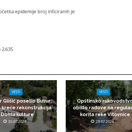
tka epidemije broj inficiranih je:
 2.635
VESTI
VESTI
r Glišić posetio Busur:
Opštinsko rukovodstv
 kreće rekonstrukcija
obišlo radove na regulac
Doma kulture
korita reke Vitovnice
30.07.2026.
28.07.2026.