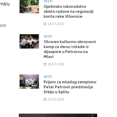
VESTI
rniću
Opštinsko rukovodstvo
obišlo radove na regulaciji
korita reke Vitovnice
28.07.2026.
kom
VESTI
Otvoren kulturno-obrazovni
kamp za decu i mlade iz
dijaspore u Petrovcu na
Mlavi
26.07.2026.
VESTI
Prijem za mladog šampiona:
Petar Petrović predstavlja
Srbiju u Splitu
23.07.2026.