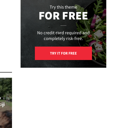
o
iji