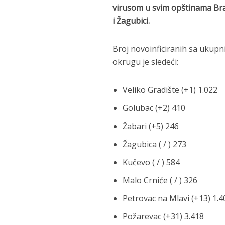
virusom u svim opštinama Br
i Žagubici.
Broj novoinficiranih sa ukup
okrugu je sledeći:
Veliko Gradište (+1) 1.022
Golubac (+2) 410
Žabari (+5) 246
Žagubica ( / ) 273
Kučevo ( / ) 584
Malo Crniće ( / ) 326
Petrovac na Mlavi (+13) 1.4
Požarevac (+31) 3.418