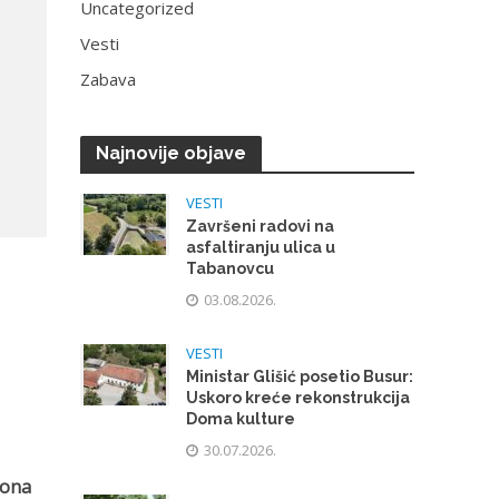
Uncategorized
Vesti
Zabava
Najnovije objave
VESTI
Završeni radovi na
asfaltiranju ulica u
Tabanovcu
03.08.2026.
VESTI
Ministar Glišić posetio Busur:
Uskoro kreće rekonstrukcija
Doma kulture
30.07.2026.
rona