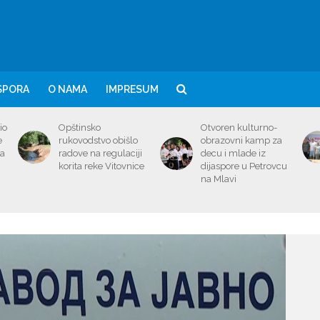
SPORA
O NAMA
IMPRESUM
io
Opštinsko
Otvoren kulturno-
e
rukovodstvo obišlo
obrazovni kamp za
ma
radove na regulaciji
decu i mlade iz
korita reke Vitovnice
dijaspore u Petrovcu
na Mlavi