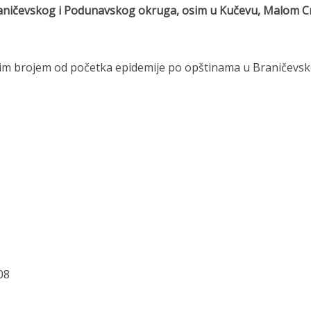
aničevskog i Podunavskog okruga, osim u Kučevu, Malom C
nim brojem od početka epidemije po opštinama u Braničevs
08