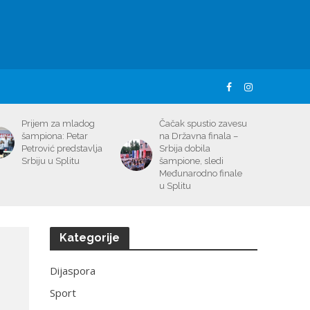
Prijem za mladog
Čačak spustio zavesu
šampiona: Petar
na Državna finala –
Petrović predstavlja
Srbija dobila
Srbiju u Splitu
šampione, sledi
Međunarodno finale
u Splitu
Kategorije
Dijaspora
Sport