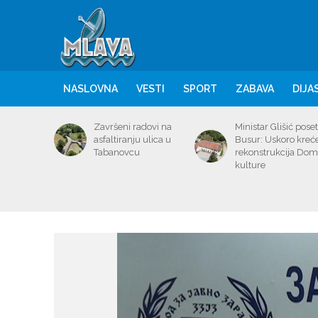
NASLOVNA
VESTI
SPORT
ZABAVA
DIJA
Završeni radovi na
Ministar Glišić poset
asfaltiranju ulica u
Busur: Uskoro kreć
Tabanovcu
rekonstrukcija Do
kulture