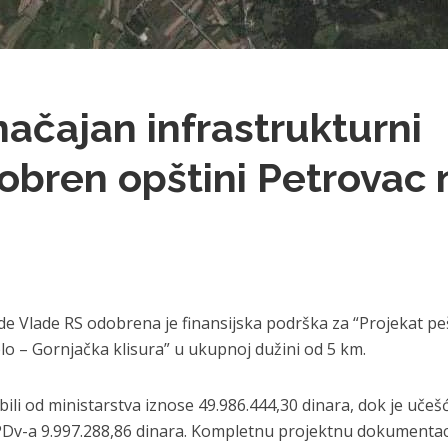
načajan infrastrukturni
obren opštini Petrovac 
de Vlade RS odobrena je finansijska podrška za “Projekat p
lo – Gornjačka klisura” u ukupnoj dužini od 5 km.
li od ministarstva iznose 49.986.444,30 dinara, dok je učeš
Dv-a 9.997.288,86 dinara. Kompletnu projektnu dokumentac