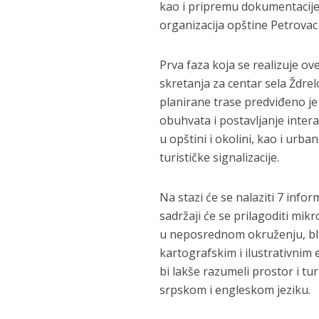
kao i pripremu dokumentacije 
organizacija opštine Petrovac n
Prva faza koja se realizuje o
skretanja za centar sela Ždrel
planirane trase predviđeno je
obuhvata i postavljanje inter
u opštini i okolini, kao i urb
turističke signalizacije.
Na stazi će se nalaziti 7 info
sadržaji će se prilagoditi mik
u neposrednom okruženju, bližo
kartografskim i ilustrativnim 
bi lakše razumeli prostor i tur
srpskom i engleskom jeziku.