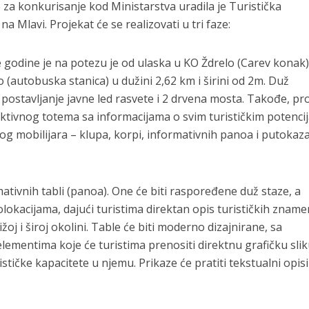
za konkurisanje kod Ministarstva uradila je Turistička
a Mlavi. Projekat će se realizovati u tri faze:
ve godine je na potezu je od ulaska u KO Ždrelo (Carev konak
o (autobuska stanica) u dužini 2,62 km i širini od 2m. Duž
 postavljanje javne led rasvete i 2 drvena mosta. Takođe, pr
aktivnog totema sa informacijama o svim turističkim potenci
anog mobilijara – klupa, korpi, informativnih panoa i putokaz
rmativnih tabli (panoa). One će biti raspoređene duž staze, a
rolokacijama, dajući turistima direktan opis turističkih zname
j i široj okolini. Table će biti moderno dizajnirane, sa
elementima koje će turistima prenositi direktnu grafičku sli
ističke kapacitete u njemu. Prikaze će pratiti tekstualni opis