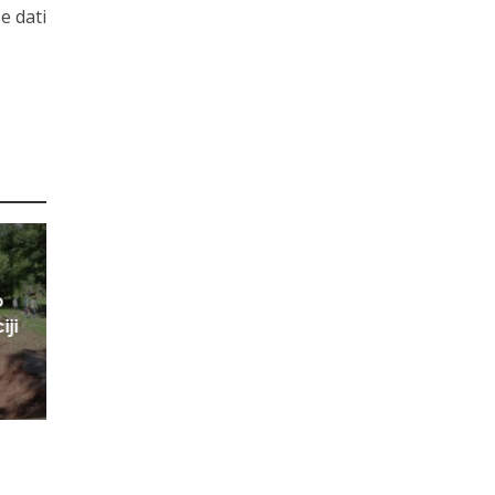
e dati
o
iji