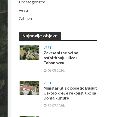
Uncategorized
Vesti
Zabava
Najnovije objave
VESTI
Završeni radovi na
asfaltiranju ulica u
Tabanovcu
03.08.2026.
VESTI
Ministar Glišić posetio Busur:
Uskoro kreće rekonstrukcija
Doma kulture
30.07.2026.