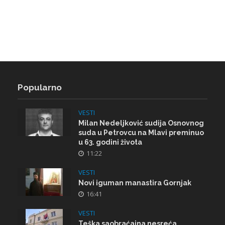
Popularno
VESTI
Milan Nedeljković sudija Osnovnog
suda u Petrovcu na Mlavi preminuo
u 63. godini života
11:22
VESTI
Novi iguman manastira Gornjak
16:41
VESTI
Teška saobraćajna nesreća