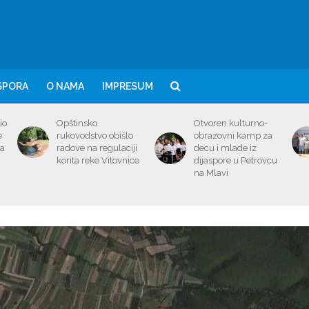
SPORA
O NAMA
IMPRESUM
io
Opštinsko
Otvoren kulturno-
e
rukovodstvo obišlo
obrazovni kamp za
ma
radove na regulaciji
decu i mlade iz
korita reke Vitovnice
dijaspore u Petrovcu
na Mlavi