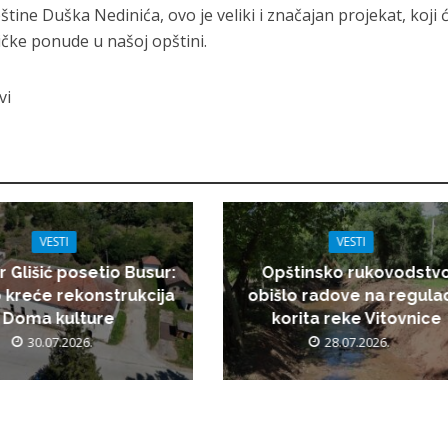
ne Duška Nedinića, ovo je veliki i značajan projekat, koji ć
ičke ponude u našoj opštini.
vi
VESTI
VESTI
r Glišić posetio Busur:
Opštinsko rukovodstv
 kreće rekonstrukcija
obišlo radove na regulac
Doma kulture
korita reke Vitovnice
30.07.2026.
28.07.2026.