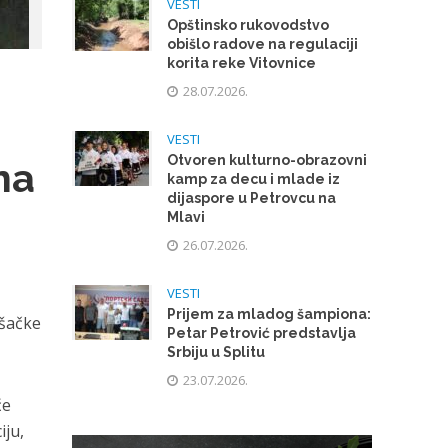
VESTI
Opštinsko rukovodstvo
obišlo radove na regulaciji
korita reke Vitovnice
28.07.2026.
VESTI
Otvoren kulturno-obrazovni
na
kamp za decu i mlade iz
dijaspore u Petrovcu na
Mlavi
26.07.2026.
VESTI
Prijem za mladog šampiona:
ešačke
Petar Petrović predstavlja
Srbiju u Splitu
23.07.2026.
će
iju,