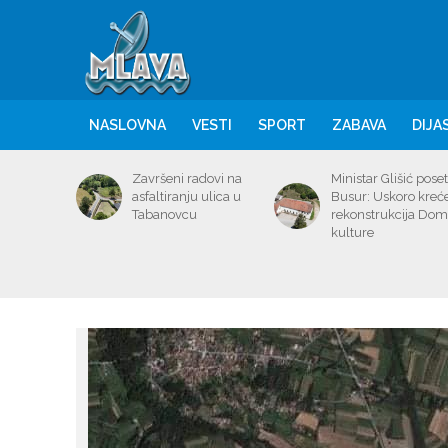
NASLOVNA
VESTI
SPORT
ZABAVA
DIJA
Završeni radovi na
Ministar Glišić poset
asfaltiranju ulica u
Busur: Uskoro kreć
Tabanovcu
rekonstrukcija Do
kulture