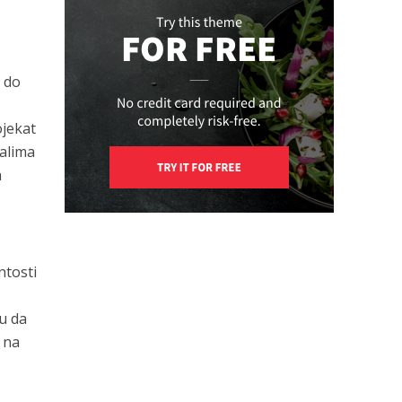
) do
ojekat
jalima
a
ntosti
ku da
i na