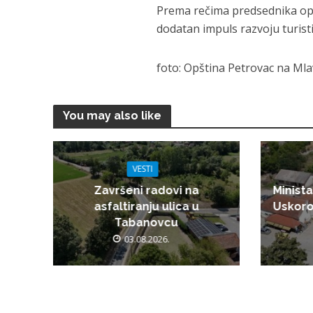
Prema rečima predsednika opšti
dodatan impuls razvoju turist
foto: Opština Petrovac na Mla
You may also like
VESTI
Završeni radovi na
Minista
asfaltiranju ulica u
Uskoro
Tabanovcu
03.08.2026.