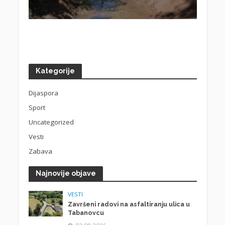
Kategorije
Dijaspora
Sport
Uncategorized
Vesti
Zabava
Najnovije objave
VESTI
Završeni radovi na asfaltiranju ulica u
Tabanovcu