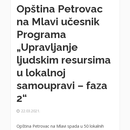
Opština Petrovac
na Mlavi učesnik
Programa
„Upravljanje
ljudskim resursima
u lokalnoj
samoupravi – faza
2“
22.03.2021.
Opština Petrovac na Mlavi spada u 50 lokalnih