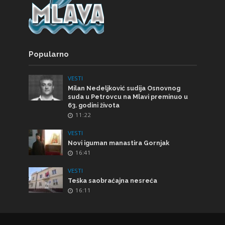
Popularno
VESTI
Milan Nedeljković sudija Osnovnog
suda u Petrovcu na Mlavi preminuo u
63. godini života
11:22
VESTI
Novi iguman manastira Gornjak
16:41
VESTI
Teška saobraćajna nesreća
16:11