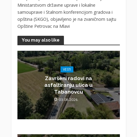
Ministarstvom državne uprave i lokalne
samouprave i Stalnom konferencijom gradova i
opština (SKGO), objavljeno je na zvaničnom sajtu
Opštine Petrovac na Mlavi
You may also like
VESTI
Završeni radovi na
asfaltiranju ulica u
Tabanovcu
03.08.2026.