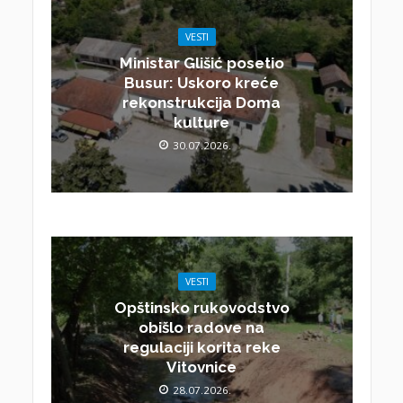
VESTI
Ministar Glišić posetio
Busur: Uskoro kreće
rekonstrukcija Doma
kulture
30.07.2026.
VESTI
Opštinsko rukovodstvo
obišlo radove na
regulaciji korita reke
Vitovnice
28.07.2026.