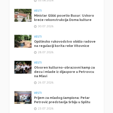
03.08.2026.
VESTI
Ministar Glišić posetio Busur: Uskoro
kreće rekonstrukcija Doma kulture
30.07.2026.
VESTI
Opštinsko rukovodstvo obišlo radove
na regulaciji korita reke Vitovnice
28.07.2026.
VESTI
Otvoren kulturno-obrazovni kamp za
decu i mlade iz dijaspore u Petrovcu
na Mlavi
26.07.2026.
VESTI
Prijem za mladog šampiona: Petar
Petrović predstavlja Srbiju u Splitu
23.07.2026.