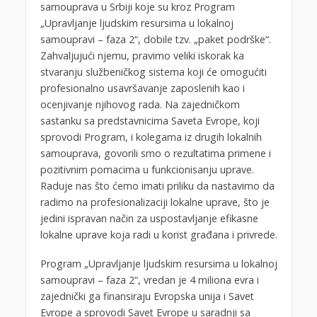
samouprava u Srbiji koje su kroz Program
„Upravljanje ljudskim resursima u lokalnoj
samoupravi – faza 2“, dobile tzv. „paket podrške“.
Zahvaljujući njemu, pravimo veliki iskorak ka
stvaranju službeničkog sistema koji će omogućiti
profesionalno usavršavanje zaposlenih kao i
ocenjivanje njihovog rada. Na zajedničkom
sastanku sa predstavnicima Saveta Evrope, koji
sprovodi Program, i kolegama iz drugih lokalnih
samouprava, govorili smo o rezultatima primene i
pozitivnim pomacima u funkcionisanju uprave.
Raduje nas što ćemo imati priliku da nastavimo da
radimo na profesionalizaciji lokalne uprave, što je
jedini ispravan način za uspostavljanje efikasne
lokalne uprave koja radi u korist građana i privrede.
Program „Upravljanje ljudskim resursima u lokalnoj
samoupravi – faza 2“, vredan je 4 miliona evra i
zajednički ga finansiraju Evropska unija i Savet
Evrope a sprovodi Savet Evrope u saradnji sa