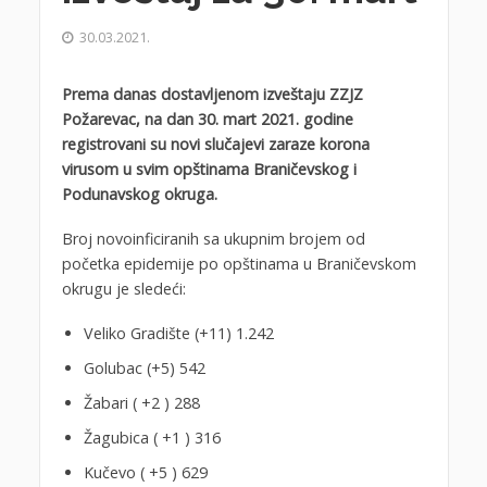
30.03.2021.
Prema danas dostavljenom izveštaju ZZJZ
Požarevac, na dan 30. mart 2021. godine
registrovani su novi slučajevi zaraze korona
virusom u svim opštinama Braničevskog i
Podunavskog okruga.
Broj novoinficiranih sa ukupnim brojem od
početka epidemije po opštinama u Braničevskom
okrugu je sledeći:
Veliko Gradište (+11) 1.242
Golubac (+5) 542
Žabari ( +2 ) 288
Žagubica ( +1 ) 316
Kučevo ( +5 ) 629