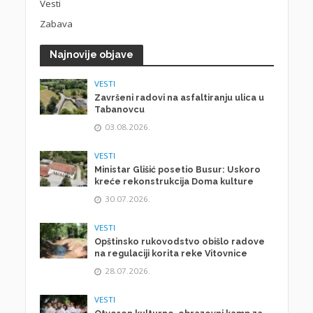
Vesti
Zabava
Najnovije objave
VESTI
Završeni radovi na asfaltiranju ulica u
Tabanovcu
03.08.2026.
VESTI
Ministar Glišić posetio Busur: Uskoro
kreće rekonstrukcija Doma kulture
30.07.2026.
VESTI
Opštinsko rukovodstvo obišlo radove
na regulaciji korita reke Vitovnice
28.07.2026.
VESTI