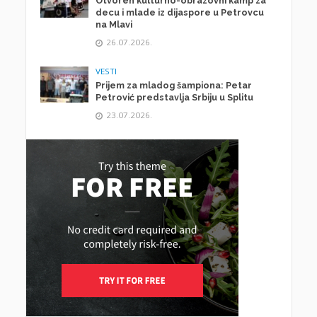
Otvoren kulturno-obrazovni kamp za
decu i mlade iz dijaspore u Petrovcu
na Mlavi
26.07.2026.
VESTI
Prijem za mladog šampiona: Petar
Petrović predstavlja Srbiju u Splitu
23.07.2026.