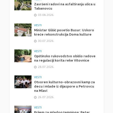
Završeni radovi na asfaltiranju ulica u
Tabanovcu
03.08.2026.
VESTI
Ministar Glišić posetio Busur: Uskoro
kreće rekonstrukcija Doma kulture
30.07.2026.
VESTI
Opštinsko rukovodstvo obišlo radove
na regulaciji korita reke Vitovnice
28.07.2026.
VESTI
Otvoren kulturno-obrazovni kamp za
decu i mlade iz dijaspore u Petrovcu
na Mlavi
26.07.2026.
VESTI
Prijem za mladog šampiona: Petar