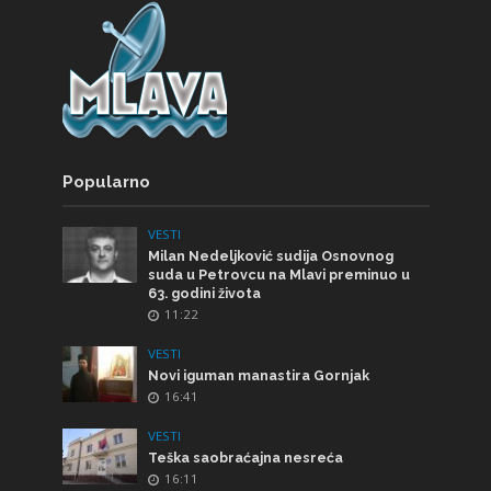
Popularno
VESTI
Milan Nedeljković sudija Osnovnog
suda u Petrovcu na Mlavi preminuo u
63. godini života
11:22
VESTI
Novi iguman manastira Gornjak
16:41
VESTI
Teška saobraćajna nesreća
16:11