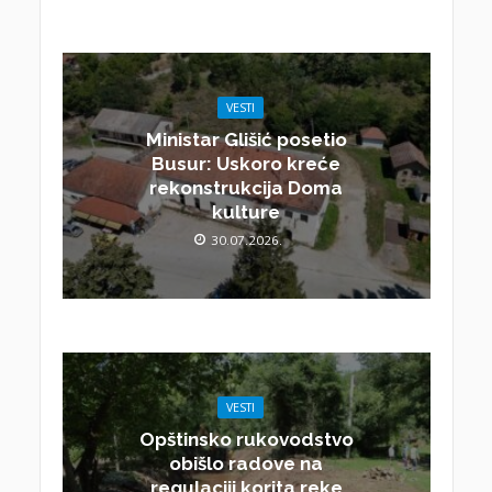
VESTI
Ministar Glišić posetio
Busur: Uskoro kreće
rekonstrukcija Doma
kulture
30.07.2026.
VESTI
Opštinsko rukovodstvo
obišlo radove na
regulaciji korita reke