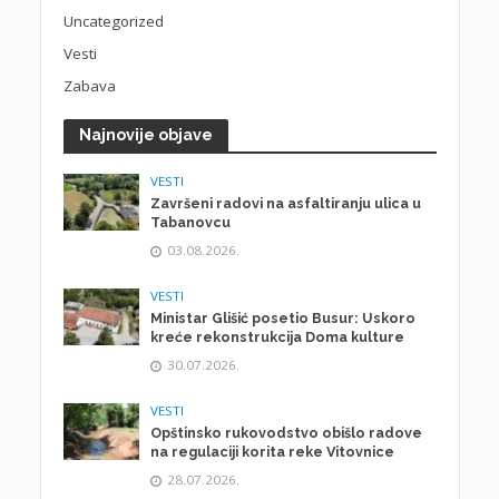
Uncategorized
Vesti
Zabava
Najnovije objave
VESTI
Završeni radovi na asfaltiranju ulica u
Tabanovcu
03.08.2026.
VESTI
Ministar Glišić posetio Busur: Uskoro
kreće rekonstrukcija Doma kulture
30.07.2026.
VESTI
Opštinsko rukovodstvo obišlo radove
na regulaciji korita reke Vitovnice
28.07.2026.