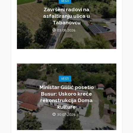
VESTI
Završeni radovi na
asfaltiranju ulica u
Tabanovcu
03.08.2026.
VESTI
Ministar Glišić posetio
Busur: Uskoro kreće
rekonstrukcija Doma
kulture
30.07.2026.