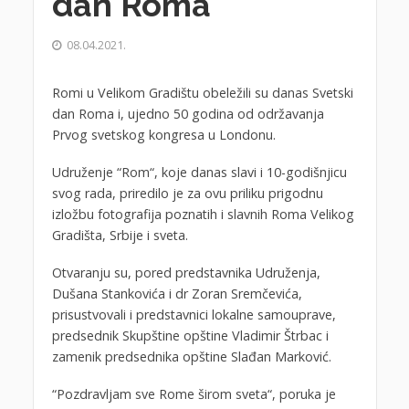
dan Roma
08.04.2021.
Romi u Velikom Gradištu obeležili su danas Svetski
dan Roma i, ujedno 50 godina od održavanja
Prvog svetskog kongresa u Londonu.
Udruženje “Rom“, koje danas slavi i 10-godišnjicu
svog rada, priredilo je za ovu priliku prigodnu
izložbu fotografija poznatih i slavnih Roma Velikog
Gradišta, Srbije i sveta.
Otvaranju su, pored predstavnika Udruženja,
Dušana Stankovića i dr Zoran Sremčevića,
prisustvovali i predstavnici lokalne samouprave,
predsednik Skupštine opštine Vladimir Štrbac i
zamenik predsednika opštine Slađan Marković.
“Pozdravljam sve Rome širom sveta“, poruka je