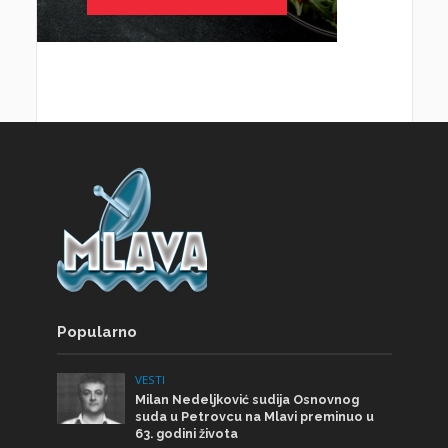
Popularno
VESTI
Milan Nedeljković sudija Osnovnog
suda u Petrovcu na Mlavi preminuo u
63. godini života