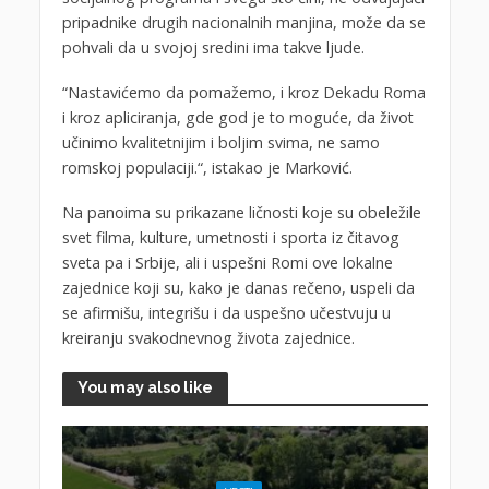
pripadnike drugih nacionalnih manjina, može da se
pohvali da u svojoj sredini ima takve ljude.
“Nastavićemo da pomažemo, i kroz Dekadu Roma
i kroz apliciranja, gde god je to moguće, da život
učinimo kvalitetnijim i boljim svima, ne samo
romskoj populaciji.“, istakao je Marković.
Na panoima su prikazane ličnosti koje su obeležile
svet filma, kulture, umetnosti i sporta iz čitavog
sveta pa i Srbije, ali i uspešni Romi ove lokalne
zajednice koji su, kako je danas rečeno, uspeli da
se afirmišu, integrišu i da uspešno učestvuju u
kreiranju svakodnevnog života zajednice.
You may also like