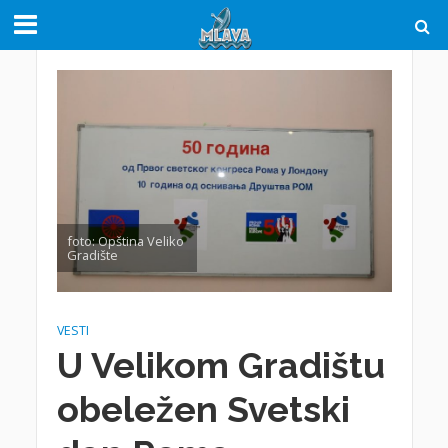
foto: Opština Veliko
Gradište
VESTI
U Velikom Gradištu
obeležen Svetski