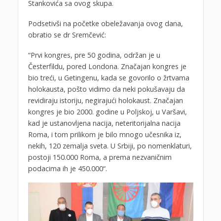
Stankovića sa ovog skupa.
Podsetivši na početke obeležavanja ovog dana,
obratio se dr Sremčević:
“Prvi kongres, pre 50 godina, održan je u
Česterfildu, pored Londona. Značajan kongres je
bio treći, u Getingenu, kada se govorilo o žrtvama
holokausta, pošto vidimo da neki pokušavaju da
revidiraju istoriju, negirajući holokaust. Značajan
kongres je bio 2000. godine u Poljskoj, u Varšavi,
kad je ustanovljena nacija, neteritorijalna nacija
Roma, i tom prilikom je bilo mnogo učesnika iz,
nekih, 120 zemalja sveta. U Srbiji, po nomenklaturi,
postoji 150.000 Roma, a prema nezvaničnim
podacima ih je 450.000“.