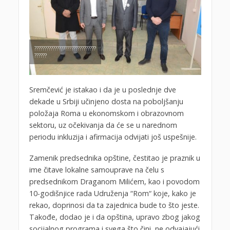
??????????????????????????????
??????
Sremčević je istakao i da je u poslednje dve
dekade u Srbiji učinjeno dosta na poboljšanju
položaja Roma u ekonomskom i obrazovnom
sektoru, uz očekivanja da će se u narednom
periodu inkluzija i afirmacija odvijati još uspešnije.
Zamenik predsednika opštine, čestitao je praznik u
ime čitave lokalne samouprave na čelu s
predsednikom Draganom Milićem, kao i povodom
10-godišnjice rada Udruženja “Rom“ koje, kako je
rekao, doprinosi da ta zajednica bude to što jeste.
Takođe, dodao je i da opština, upravo zbog jakog
socijalnog programa i svega što čini, ne odvajajući