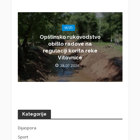
VESTI
Opštinsko rukovodstvo
obišlo radove na
regulaciji korita reke
Vitovnice
28.07.2026.
Kategorije
Dijaspora
Sport