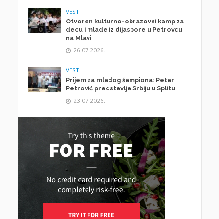
VESTI
Otvoren kulturno-obrazovni kamp za
decu i mlade iz dijaspore u Petrovcu
na Mlavi
26.07.2026.
VESTI
Prijem za mladog šampiona: Petar
Petrović predstavlja Srbiju u Splitu
23.07.2026.