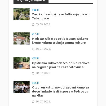
VESTI
Završeni radovi na asfaltiranju ulica u
Tabanovcu
03.08.2026.
VESTI
Ministar Glišić posetio Busur: Uskoro
kreće rekonstrukcija Doma kulture
30.07.2026.
VESTI
Opštinsko rukovodstvo obišlo radove
na regulaciji korita reke Vitovnice
28.07.2026.
VESTI
Otvoren kulturno-obrazovni kamp za
decu i mlade iz dijaspore u Petrovcu
na Mlavi
26.07.2026.