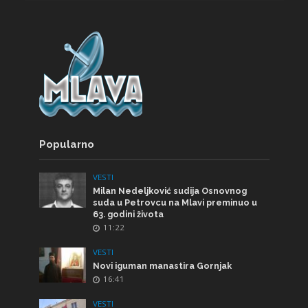
Popularno
VESTI
Milan Nedeljković sudija Osnovnog
suda u Petrovcu na Mlavi preminuo u
63. godini života
11:22
VESTI
Novi iguman manastira Gornjak
16:41
VESTI