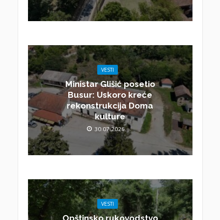
VESTI
Ministar Glišić posetio
Busur: Uskoro kreće
rekonstrukcija Doma
kulture
30.07.2026.
VESTI
Opštinsko rukovodstvo