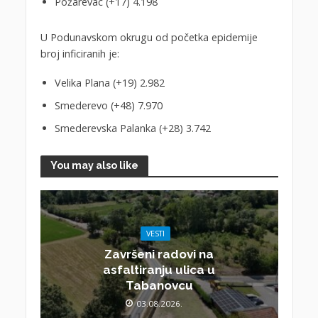
Požarevac (+17) 4.198
U Podunavskom okrugu od početka epidemije
broj inficiranih je:
Velika Plana (+19) 2.982
Smederevo (+48) 7.970
Smederevska Palanka (+28) 3.742
You may also like
VESTI
Završeni radovi na
asfaltiranju ulica u
Tabanovcu
03.08.2026.