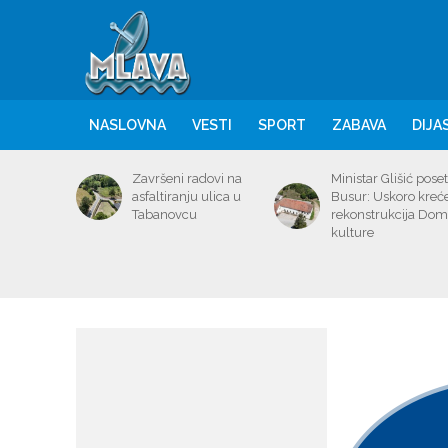
NASLOVNA
VESTI
SPORT
ZABAVA
DIJA
Završeni radovi na
Ministar Glišić poset
asfaltiranju ulica u
Busur: Uskoro kreć
Tabanovcu
rekonstrukcija Do
kulture