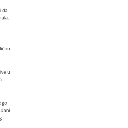
i da
hala,
dičnu
ive u
a
nogo
ađani
g