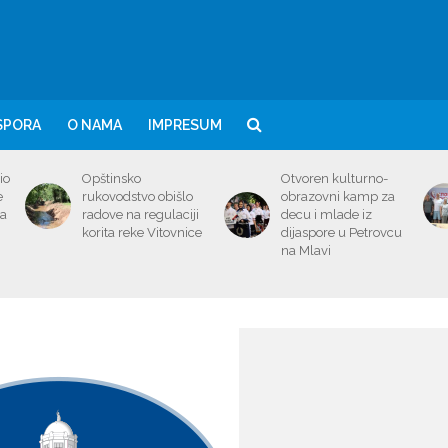
SPORA
O NAMA
IMPRESUM
io
Opštinsko
Otvoren kulturno-
e
rukovodstvo obišlo
obrazovni kamp za
ma
radove na regulaciji
decu i mlade iz
korita reke Vitovnice
dijaspore u Petrovcu
na Mlavi