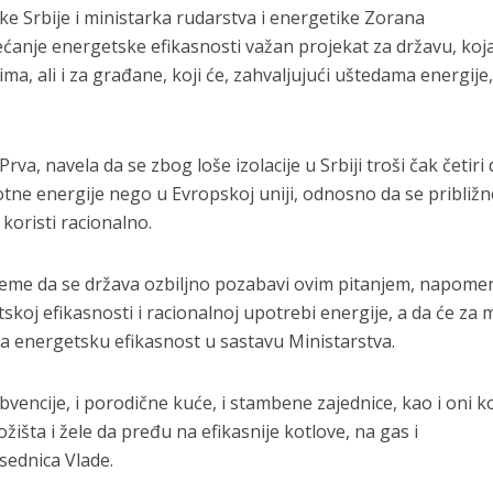
e Srbije i ministarka rudarstva i energetike Zorana
ovećanje energetske efikasnosti važan projekat za državu, koj
ma, ali i za građane, koji će, zahvaljujući uštedama energije,
Prva, navela da se zbog loše izolacije u Srbiji troši čak četiri
lotne energije nego u Evropskoj uniji, odnosno da se približ
 koristi racionalno.
vreme da se država ozbiljno pozabavi ovim pitanjem, napome
skoj efikasnosti i racionalnoj upotrebi energije, a da će za 
za energetsku efikasnost u sastavu Ministarstva.
bvencije, i porodične kuće, i stambene zajednice, kao i oni ko
ožišta i žele da pređu na efikasnije kotlove, na gas i
sednica Vlade.