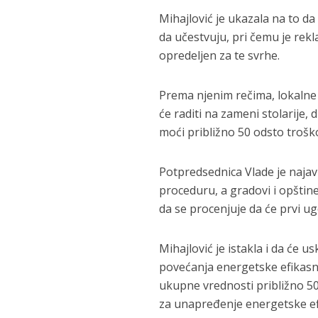
Mihajlović je ukazala na to da
da učestvuju, pri čemu je rekl
opredeljen za te svrhe.
Prema njenim rečima, lokalne 
će raditi na zameni stolarije, 
moći približno 50 odsto trošk
Potpredsednica Vlade je najavil
proceduru, a gradovi i opštine
da se procenjuje da će prvi u
Mihajlović je istakla i da će 
povećanja energetske efikasno
ukupne vrednosti približno 50
za unapređenje energetske ef