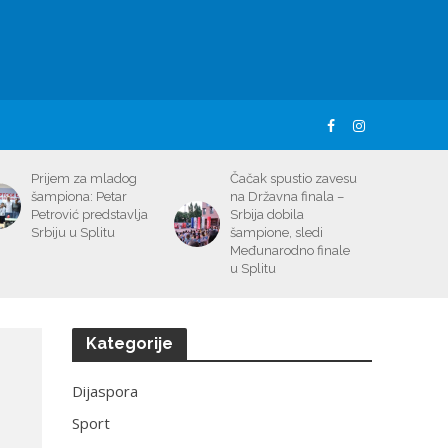
Prijem za mladog
Čačak spustio zavesu
šampiona: Petar
na Državna finala –
Petrović predstavlja
Srbija dobila
Srbiju u Splitu
šampione, sledi
Međunarodno finale
u Splitu
Kategorije
Dijaspora
Sport