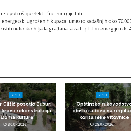
 za potrošnju električne energije biti
 energetski ugroženih kupaca, umesto sadašnjih oko 70.00
istiti nekoliko hiljada građana, a za toplotnu energiju i do 
VESTI
VESTI
r Glišić posetio Busur:
Opštinsko rukovodstv
 kreće rekonstrukcija
obišlo radove na regulac
Doma kulture
korita reke Vitovnice
30.07.2026.
28.07.2026.