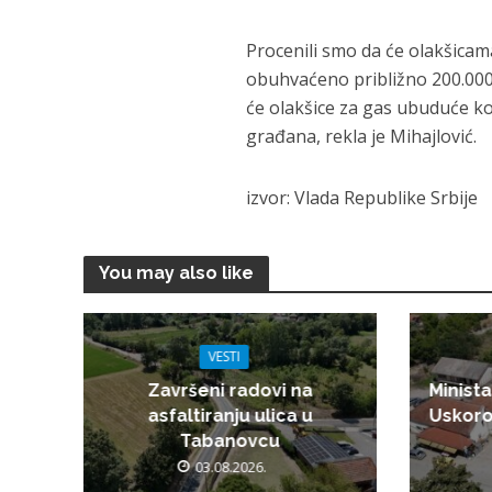
Procenili smo da će olakšicama
obuhvaćeno približno 200.000
će olakšice za gas ubuduće kor
građana, rekla je Mihajlović.
izvor: Vlada Republike Srbije
You may also like
VESTI
Završeni radovi na
Minista
asfaltiranju ulica u
Uskoro
Tabanovcu
03.08.2026.