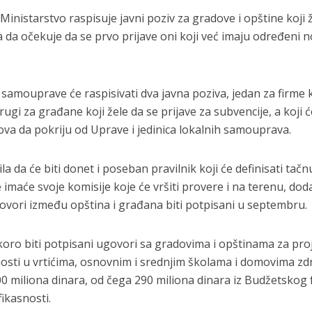
 Ministarstvo raspisuje javni poziv za gradove i opštine koji 
a da očekuje da se prvo prijave oni koji već imaju određeni 
samouprave će raspisivati dva javna poziva, jedan za firme 
drugi za građane koji žele da se prijave za subvencije, a koji 
ova da pokriju od Uprave i jedinica lokalnih samouprava.
a da će biti donet i poseban pravilnik koji će definisati tačn
 imaće svoje komisije koje će vršiti provere i na terenu, dod
govori između opština i građana biti potpisani u septembru.
uskoro biti potpisani ugovori sa gradovima i opštinama za pro
sti u vrtićima, osnovnim i srednjim školama i domovima zdr
0 miliona dinara, od čega 290 miliona dinara iz Budžetskog
ikasnosti.