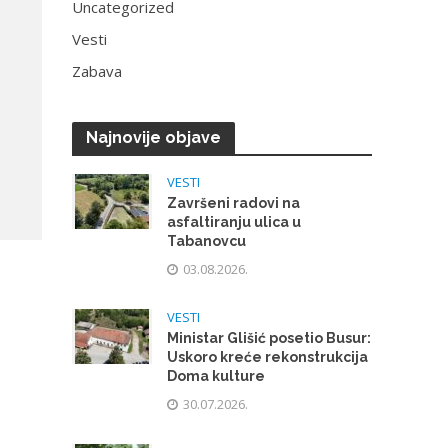
Uncategorized
Vesti
Zabava
Najnovije objave
VESTI
Završeni radovi na
asfaltiranju ulica u
Tabanovcu
03.08.2026.
VESTI
Ministar Glišić posetio Busur:
Uskoro kreće rekonstrukcija
Doma kulture
30.07.2026.