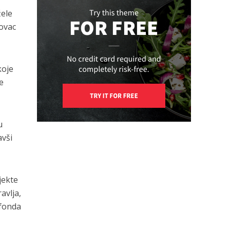
žele
novac
koje
će
u
avši
jekte
avlja,
 fonda