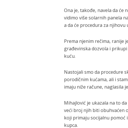
Ona je, takođe, navela da će 
vidimo više solarnih panela n
a da će procedura za njihovu u
Prema njenim rečima, ranije j
građevinska dozvola i prikupi 
kuću.
Nastojali smo da procedure s
porodičnim kućama, ali i stam
imaju niže račune, naglasila j
Mihajlović je ukazala na to da
veći broj njih biti obuhvaćen
koji primaju socijalnu pomoć 
kupca.