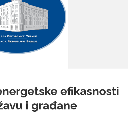
nergetske efikasnosti
žavu i građane