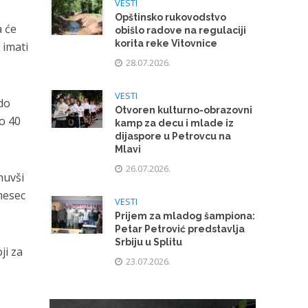
VESTI
Opštinsko rukovodstvo
a će
obišlo radove na regulaciji
korita reke Vitovnice
 imati
28.07.2026.
VESTI
 do
Otvoren kulturno-obrazovni
no 40
kamp za decu i mlade iz
dijaspore u Petrovcu na
Mlavi
26.07.2026.
nuvši
mesec
VESTI
Prijem za mladog šampiona:
Petar Petrović predstavlja
Srbiju u Splitu
ji za
23.07.2026.