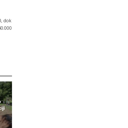
0, dok
40.000
o
iji