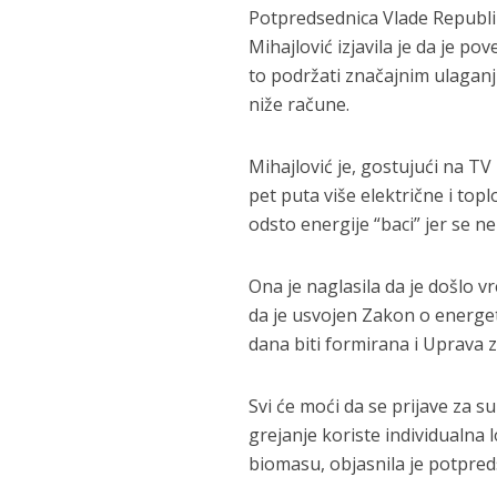
Potpredsednica Vlade Republik
Mihajlović izjavila je da je p
to podržati značajnim ulaganji
niže račune.
Mihajlović je, gostujući na TV 
pet puta više električne i top
odsto energije “baci” jer se ne
Ona je naglasila da je došlo 
da je usvojen Zakon o energet
dana biti formirana i Uprava 
Svi će moći da se prijave za su
grejanje koriste individualna l
biomasu, objasnila je potpred