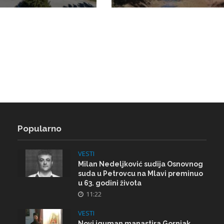
Popularno
VESTI
Milan Nedeljković sudija Osnovnog
suda u Petrovcu na Mlavi preminuo
u 63. godini života
11:22
VESTI
Novi iguman manastira Gornjak