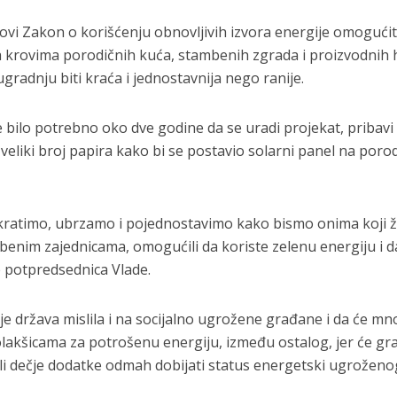
novi Zakon o korišćenju obnovljivih izvora energije omogućit
a krovima porodičnih kuća, stambenih zgrada i proizvodnih 
gradnju biti kraća i jednostavnija nego ranije.
e bilo potrebno oko dve godine da se uradi projekat, pribavi
veliki broj papira kako bi se postavio solarni panel na poro
kratimo, ubrzamo i pojednostavimo kako bismo onima koji ž
benim zajednicama, omogućili da koriste zelenu energiju i d
e potpredsednica Vlade.
 je država mislila i na socijalno ugrožene građane i da će m
 olakšicama za potrošenu energiju, između ostalog, jer će gr
ili dečje dodatke odmah dobijati status energetski ugroženo