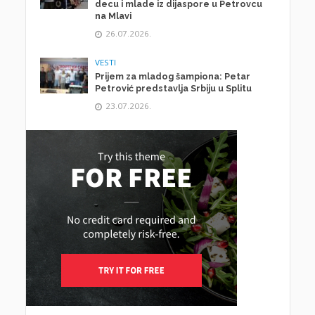
decu i mlade iz dijaspore u Petrovcu
na Mlavi
26.07.2026.
VESTI
Prijem za mladog šampiona: Petar
Petrović predstavlja Srbiju u Splitu
23.07.2026.