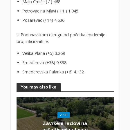
Malo Crniće ( / ) 468
Petrovac na Mlavi ( +1 ) 1.945
Požarevac (+14) 4.636
U Podunavskom okrugu od početka epidemije
broj inficiranih je:
Velika Plana (+5) 3.269
Smederevo (+38) 9.338
Smederevska Palanka (+6) 4.132
You may also like
VESTI
Završeni radovi na
asfaltiranju ulica u