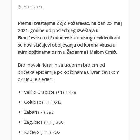
25.05.2021.
Prema izveštajima ZZJZ Požarevac, na dan 25. maj
2021. godine od poslednjeg izveštaja u
Braničevskom i Podunavskom okrugu evidenitrani
su novi slučajevi oboljevanja od korona virusa u
svim opštinama osim u Žabarima i Malom Crniću.
Broj novoinficiranih sa ukupnim brojem od
početka epidemije po opštinama u Braničevskom
okrugu je sledeći:
Veliko Gradište (+1) 1.478
Golubac ( +1 ) 643
Žabari ( / ) 393
Žagubica ( +1 ) 360
Kučevo ( +1 ) 756