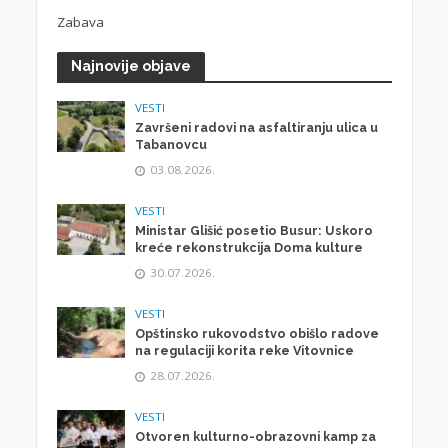
Zabava
Najnovije objave
VESTI
Završeni radovi na asfaltiranju ulica u
Tabanovcu
03.08.2026.
VESTI
Ministar Glišić posetio Busur: Uskoro
kreće rekonstrukcija Doma kulture
30.07.2026.
VESTI
Opštinsko rukovodstvo obišlo radove
na regulaciji korita reke Vitovnice
28.07.2026.
VESTI
Otvoren kulturno-obrazovni kamp za