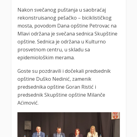
Nakon svečanog puštanja u saobraćaj
rekonstruisanog pešačko – biciklističkog
mosta, povodom Dana opštine Petrovac na
Mlavi održana je svečana sednica Skupštine
opštine. Sednica je održana u Kulturno
prosvetnom centru, u skladu sa
epidemiološkim merama.
Goste su pozdravili i dočekali predsednik
opštine Duško Nedinić, zamenik
predsednika opštine Goran Ristić i
predsednik Skupštine opštine Milanče
Aćimović.