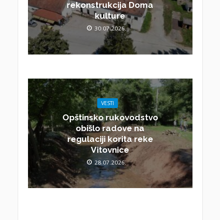
rekonstrukcija Doma
kulture
30.07.2026.
VESTI
Opštinsko rukovodstvo
obišlo radove na
regulaciji korita reke
Vitovnice
28.07.2026.