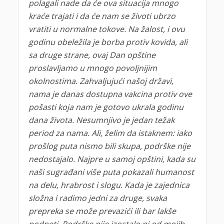
polagali nade da će ova situacija mnogo
kraće trajati i da će nam se životi ubrzo
vratiti u normalne tokove. Na žalost, i ovu
godinu obeležila je borba protiv kovida, ali
sa druge strane, ovaj Dan opštine
proslavljamo u mnogo povoljnijim
okolnostima. Zahvaljujući našoj državi,
nama je danas dostupna vakcina protiv ove
pošasti koja nam je gotovo ukrala godinu
dana života. Nesumnjivo je jedan težak
period za nama. Ali, želim da istaknem: iako
prošlog puta nismo bili skupa, podrške nije
nedostajalo. Najpre u samoj opštini, kada su
naši sugrađani više puta pokazali humanost
na delu, hrabrost i slogu. Kada je zajednica
složna i radimo jedni za druge, svaka
prepreka se može prevazići ili bar lakše