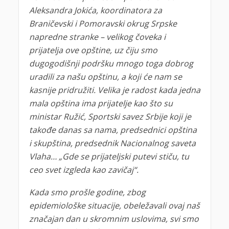
Aleksandra Jokića, koordinatora za
Braničevski i Pomoravski okrug Srpske
napredne stranke – velikog čoveka i
prijatelja ove opštine, uz čiju smo
dugogodišnji podršku mnogo toga dobrog
uradili za našu opštinu, a koji će nam se
kasnije pridružiti. Velika je radost kada jedna
mala opština ima prijatelje kao što su
ministar Ružić, Sportski savez Srbije koji je
takođe danas sa nama, predsednici opština
i skupština, predsednik Nacionalnog saveta
Vlaha… „Gde se prijateljski putevi stiču, tu
ceo svet izgleda kao zavičaj“.
Kada smo prošle godine, zbog
epidemiološke situacije, obeležavali ovaj naš
značajan dan u skromnim uslovima, svi smo