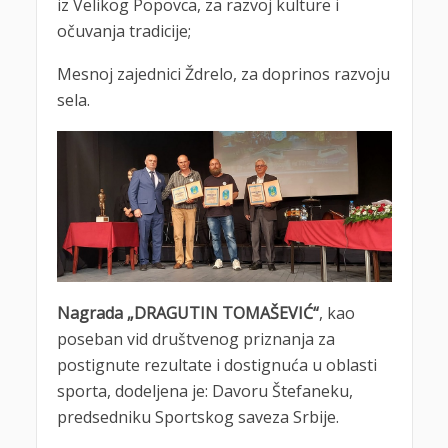
iz Velikog Popovca, za razvoj kulture i
očuvanja tradicije;
Mesnoj zajednici Ždrelo, za doprinos razvoju
sela.
Nagrada „DRAGUTIN TOMAŠEVIĆ“
, kao
poseban vid društvenog priznanja za
postignute rezultate i dostignuća u oblasti
sporta, dodeljena je: Davoru Štefaneku,
predsedniku Sportskog saveza Srbije.