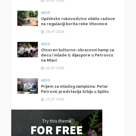
30.07.2026.
VESTI
Opštinsko rukovodstvo obišlo radove
na regulaciji korita reke Vitovnice
28.07.2026.
VESTI
Otvoren kulturno-obrazovni kamp za
decu i mlade iz dijaspore u Petrovcu
na Mlavi
26.07.2026.
VESTI
Prijem za mladog šampiona: Petar
Petrović predstavlja Srbiju u Splitu
23.07.2026.