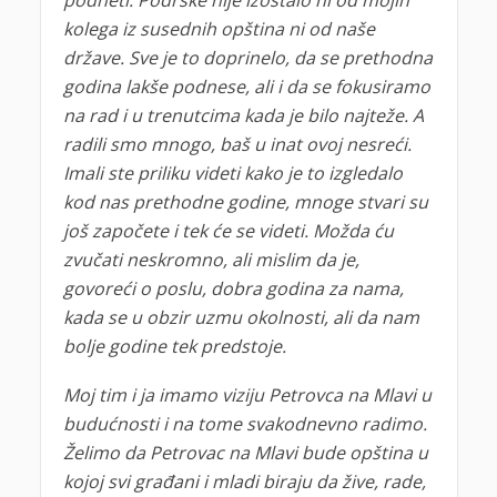
podneti. Podrške nije izostalo ni od mojih
kolega iz susednih opština ni od naše
države. Sve je to doprinelo, da se prethodna
godina lakše podnese, ali i da se fokusiramo
na rad i u trenutcima kada je bilo najteže. A
radili smo mnogo, baš u inat ovoj nesreći.
Imali ste priliku videti kako je to izgledalo
kod nas prethodne godine, mnoge stvari su
još započete i tek će se videti. Možda ću
zvučati neskromno, ali mislim da je,
govoreći o poslu, dobra godina za nama,
kada se u obzir uzmu okolnosti, ali da nam
bolje godine tek predstoje.
Moj tim i ja imamo viziju Petrovca na Mlavi u
budućnosti i na tome svakodnevno radimo.
Želimo da Petrovac na Mlavi bude opština u
kojoj svi građani i mladi biraju da žive, rade,