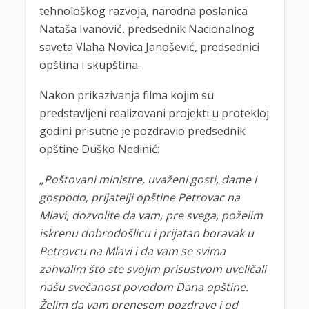
tehnološkog razvoja, narodna poslanica
Nataša Ivanović, predsednik Nacionalnog
saveta Vlaha Novica Janošević, predsednici
opština i skupština.
Nakon prikazivanja filma kojim su
predstavljeni realizovani projekti u protekloj
godini prisutne je pozdravio predsednik
opštine Duško Nedinić:
„Poštovani ministre, uvaženi gosti, dame i
gospodo, prijatelji opštine Petrovac na
Mlavi, dozvolite da vam, pre svega, poželim
iskrenu dobrodošlicu i prijatan boravak u
Petrovcu na Mlavi i da vam se svima
zahvalim što ste svojim prisustvom uveličali
našu svečanost povodom Dana opštine.
Želim da vam prenesem pozdrave i od