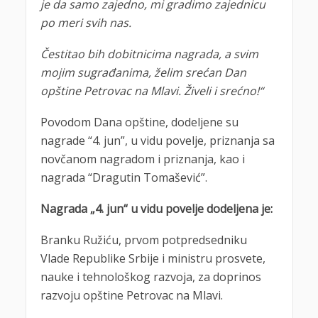
je da samo zajedno, mi gradimo zajednicu
po meri svih nas.
Čestitao bih dobitnicima nagrada, a svim
mojim sugrađanima, želim srećan Dan
opštine Petrovac na Mlavi. Živeli i srećno!“
Povodom Dana opštine, dodeljene su
nagrade “4. jun”, u vidu povelje, priznanja sa
novčanom nagradom i priznanja, kao i
nagrada “Dragutin Tomašević”.
Nagrada „4. jun“ u vidu povelje dodeljena je:
Branku Ružiću, prvom potpredsedniku
Vlade Republike Srbije i ministru prosvete,
nauke i tehnološkog razvoja, za doprinos
razvoju opštine Petrovac na Mlavi.