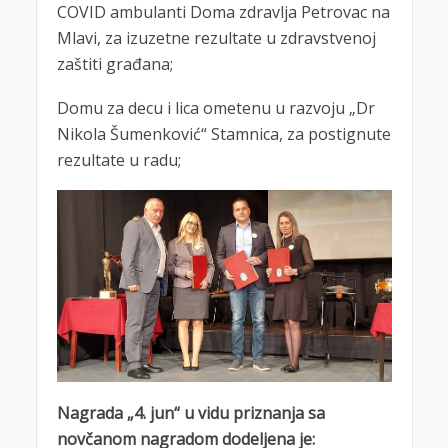
COVID ambulanti Doma zdravlja Petrovac na
Mlavi, za izuzetne rezultate u zdravstvenoj
zaštiti građana;
Domu za decu i lica ometenu u razvoju „Dr
Nikola Šumenković“ Stamnica, za postignute
rezultate u radu;
Nagrada „4. jun“ u vidu priznanja sa
novčanom nagradom dodeljena je: