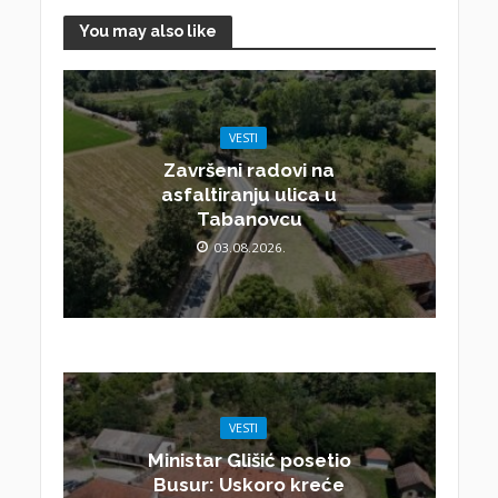
You may also like
VESTI
Završeni radovi na
asfaltiranju ulica u
Tabanovcu
03.08.2026.
VESTI
Ministar Glišić posetio
Busur: Uskoro kreće