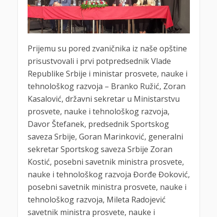
Prijemu su pored zvaničnika iz naše opštine
prisustvovali i prvi potpredsednik Vlade
Republike Srbije i ministar prosvete, nauke i
tehnološkog razvoja – Branko Ružić, Zoran
Kasalović, državni sekretar u Ministarstvu
prosvete, nauke i tehnološkog razvoja,
Davor Štefanek, predsednik Sportskog
saveza Srbije, Goran Marinković, generalni
sekretar Sportskog saveza Srbije Zoran
Kostić, posebni savetnik ministra prosvete,
nauke i tehnološkog razvoja Đorđe Đoković,
posebni savetnik ministra prosvete, nauke i
tehnološkog razvoja, Mileta Radojević
savetnik ministra prosvete, nauke i