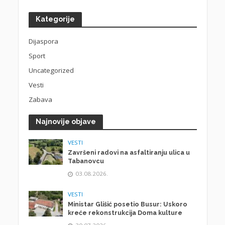
Kategorije
Dijaspora
Sport
Uncategorized
Vesti
Zabava
Najnovije objave
VESTI
Završeni radovi na asfaltiranju ulica u
Tabanovcu
03.08.2026.
VESTI
Ministar Glišić posetio Busur: Uskoro
kreće rekonstrukcija Doma kulture