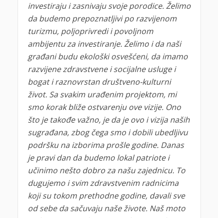
investiraju i zasnivaju svoje porodice. Želimo
da budemo prepoznatljivi po razvijenom
turizmu, poljoprivredi i povoljnom
ambijentu za investiranje. Želimo i da naši
građani budu ekološki osvešćeni, da imamo
razvijene zdravstvene i socijalne usluge i
bogat i raznovrstan društveno-kulturni
život. Sa svakim urađenim projektom, mi
smo korak bliže ostvarenju ove vizije. Ono
što je takođe važno, je da je ovo i vizija naših
sugrađana, zbog čega smo i dobili ubedljivu
podršku na izborima prošle godine. Danas
je pravi dan da budemo lokal patriote i
učinimo nešto dobro za našu zajednicu. To
dugujemo i svim zdravstvenim radnicima
koji su tokom prethodne godine, davali sve
od sebe da sačuvaju naše živote. Naš moto