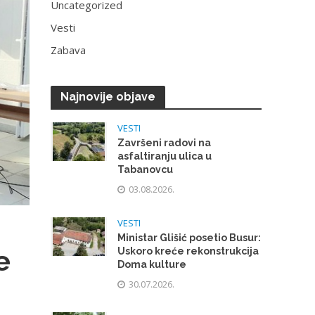
Uncategorized
Vesti
Zabava
Najnovije objave
VESTI
Završeni radovi na
asfaltiranju ulica u
Tabanovcu
03.08.2026.
VESTI
Ministar Glišić posetio Busur:
e
Uskoro kreće rekonstrukcija
Doma kulture
30.07.2026.