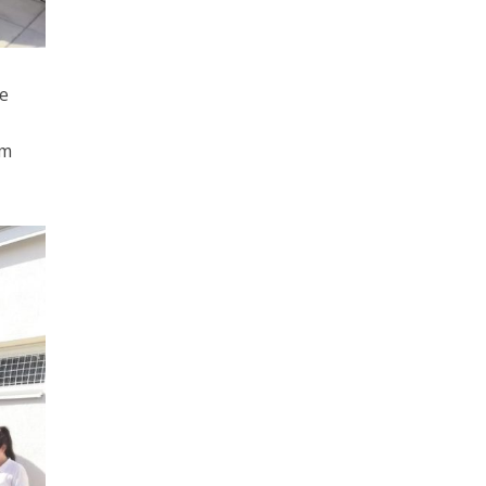
le
om