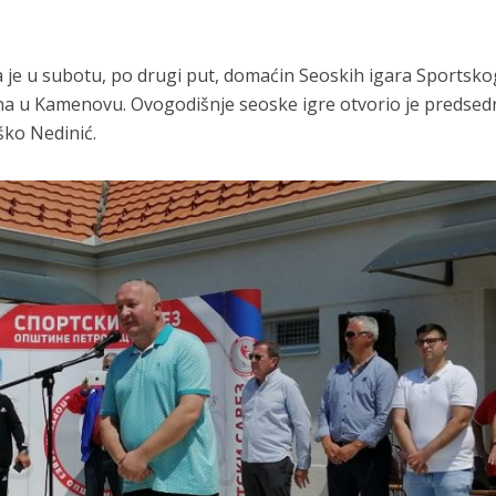
a je u subotu, po drugi put, domaćin Seoskih igara Sportsko
una u Kamenovu. Ovogodišnje seoske igre otvorio je predsed
ško Nedinić.