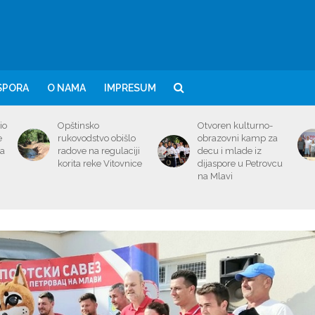
SPORA
O NAMA
IMPRESUM
io
Opštinsko
Otvoren kulturno-
e
rukovodstvo obišlo
obrazovni kamp za
ma
radove na regulaciji
decu i mlade iz
korita reke Vitovnice
dijaspore u Petrovcu
na Mlavi