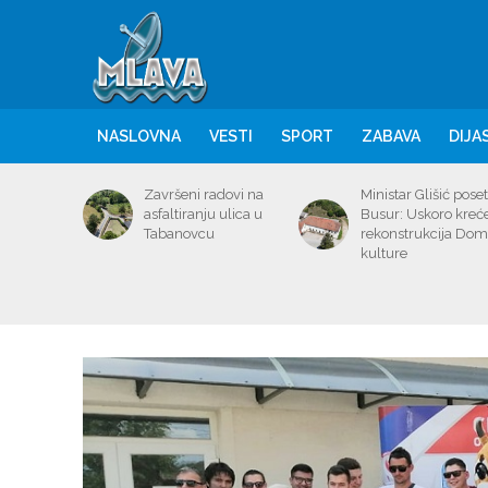
NASLOVNA
VESTI
SPORT
ZABAVA
DIJA
Završeni radovi na
Ministar Glišić poset
asfaltiranju ulica u
Busur: Uskoro kreć
Tabanovcu
rekonstrukcija Do
kulture