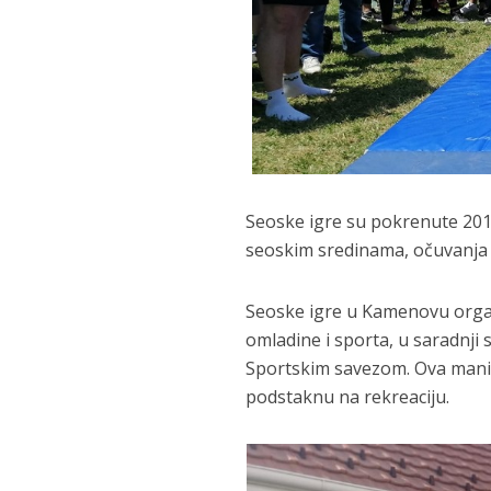
Seoske igre su pokrenute 2019
seoskim sredinama, očuvanja tr
Seoske igre u Kamenovu organ
omladine i sporta, u saradnj
Sportskim savezom. Ova manife
podstaknu na rekreaciju.