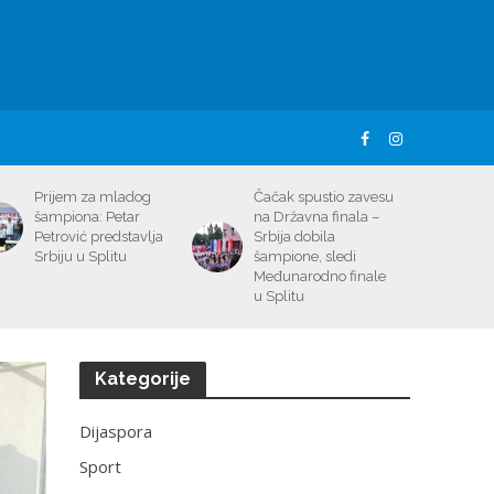
Prijem za mladog
Čačak spustio zavesu
šampiona: Petar
na Državna finala –
Petrović predstavlja
Srbija dobila
Srbiju u Splitu
šampione, sledi
Međunarodno finale
u Splitu
Kategorije
Dijaspora
Sport