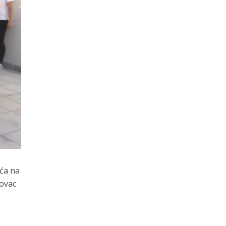
šća na
rovac