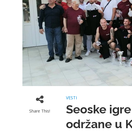
VESTI
Seoske igre
Share This!
održane u