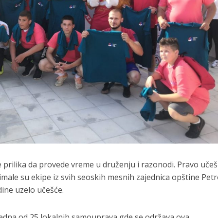
je prilika da provede vreme u druženju i razonodi. Pravo uče
ale su ekipe iz svih seoskih mesnih zajednica opštine Pet
dine uzelo učešće.
 jedna od 25 lokalnih samouprava gde se održava ova