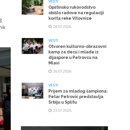
VESTI
Opštinsko rukovodstvo
obišlo radove na regulaciji
korita reke Vitovnice
g
28.07.2026.
nik
VESTI
Otvoren kulturno-obrazovni
kamp za decu i mlade iz
dijaspore u Petrovcu na
Mlavi
26.07.2026.
VESTI
Prijem za mladog šampiona:
Petar Petrović predstavlja
Srbiju u Splitu
23.07.2026.