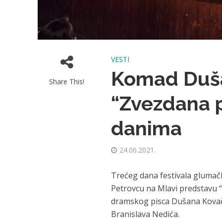
VESTI
Komad Duš
Share This!
“Zvezdana p
danima
24.06.2021.
Trećeg dana festivala glumač
Petrovcu na Mlavi predstavu
dramskog pisca Dušana Kovačevi
Branislava Nedića.