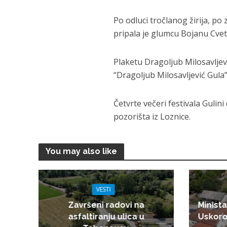
Po odluci tročlanog žirija, p
pripala je glumcu Bojanu Cve
Plaketu Dragoljub Milosavlje
“Dragoljub Milosavljević Gula
Četvrte večeri festivala Gulini 
pozorišta iz Loznice.
You may also like
VESTI
Završeni radovi na
Minista
asfaltiranju ulica u
Uskoro