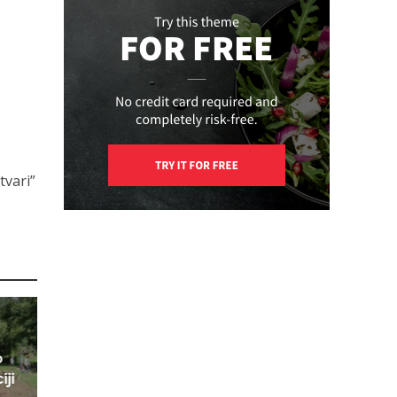
tvari”
o
iji