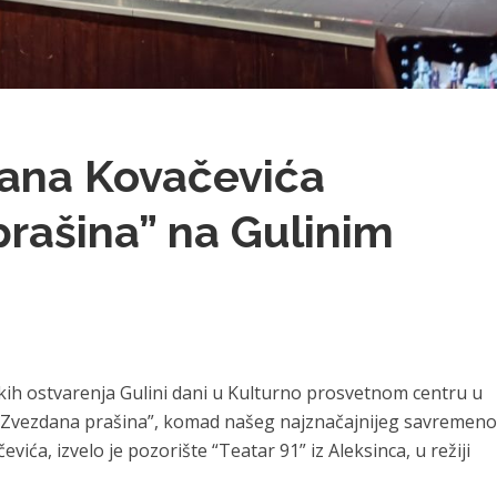
ana Kovačevića
rašina” na Gulinim
kih ostvarenja Gulini dani u Kulturno prosvetnom centru u
 “Zvezdana prašina”, komad našeg najznačajnijeg savremen
ća, izvelo je pozorište “Teatar 91” iz Aleksinca, u režiji