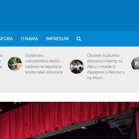
SPORA
O NAMA
IMPRESUM
io
Opštinsko
Otvoren kulturno-
e
rukovodstvo obišlo
obrazovni kamp za
ma
radove na regulaciji
decu i mlade iz
korita reke Vitovnice
dijaspore u Petrovcu
na Mlavi