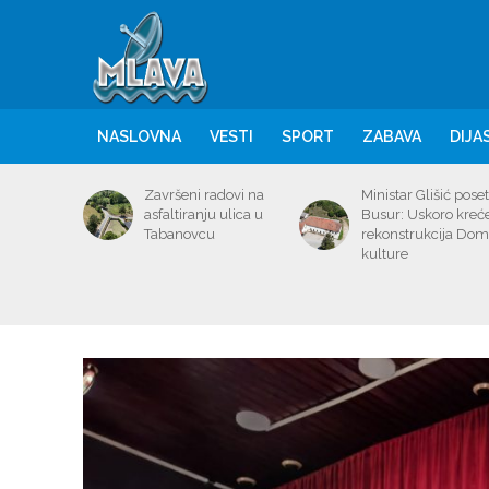
NASLOVNA
VESTI
SPORT
ZABAVA
DIJA
Završeni radovi na
Ministar Glišić poset
asfaltiranju ulica u
Busur: Uskoro kreć
Tabanovcu
rekonstrukcija Do
kulture