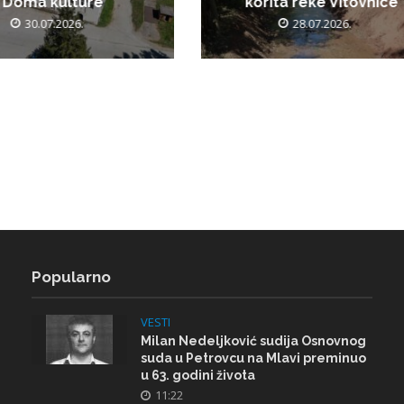
Doma kulture
korita reke Vitovnice
30.07.2026.
28.07.2026.
Popularno
VESTI
Milan Nedeljković sudija Osnovnog
suda u Petrovcu na Mlavi preminuo
u 63. godini života
11:22