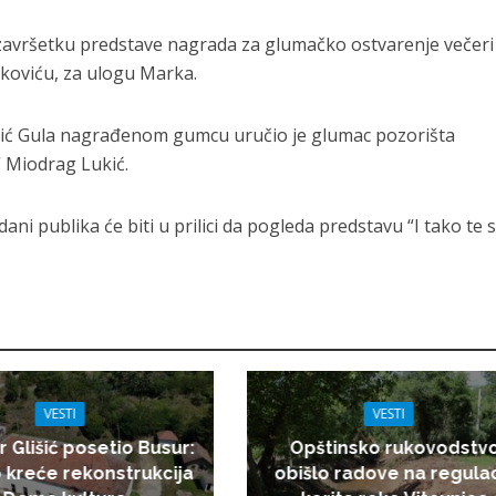
o završetku predstave nagrada za glumačko ostvarenje večeri
tkoviću, za ulogu Marka.
vić Gula nagrađenom gumcu uručio je glumac pozorišta
” Miodrag Lukić.
dani publika će biti u prilici da pogleda predstavu “I tako te s
VESTI
VESTI
r Glišić posetio Busur:
Opštinsko rukovodstv
 kreće rekonstrukcija
obišlo radove na regulac