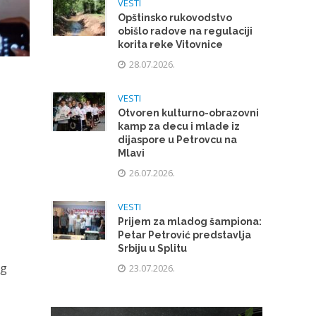
VESTI
Opštinsko rukovodstvo
obišlo radove na regulaciji
korita reke Vitovnice
28.07.2026.
VESTI
Otvoren kulturno-obrazovni
kamp za decu i mlade iz
dijaspore u Petrovcu na
Mlavi
26.07.2026.
VESTI
Prijem za mladog šampiona:
Petar Petrović predstavlja
Srbiju u Splitu
og
23.07.2026.