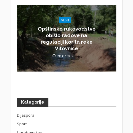
VESTI
Opštinsko rukovodstvo
obišlo radove na
regulaciji korita reke
Vitovnice
28.07.2026.
Kategorije
Dijaspora
Sport
Uncategorized