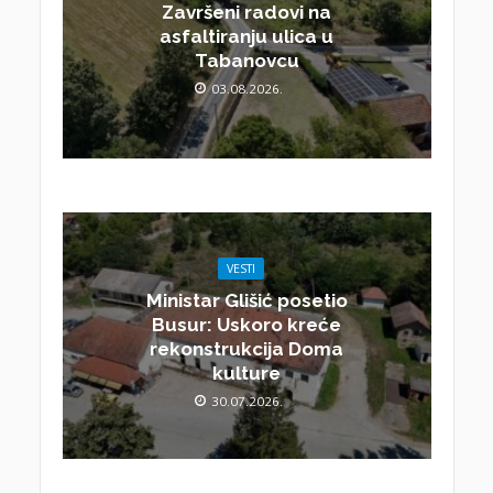
Završeni radovi na
asfaltiranju ulica u
Tabanovcu
03.08.2026.
VESTI
Ministar Glišić posetio
Busur: Uskoro kreće
rekonstrukcija Doma
kulture
30.07.2026.