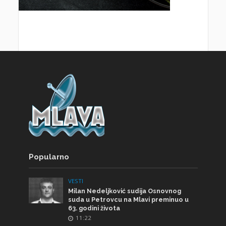
Popularno
VESTI
Milan Nedeljković sudija Osnovnog
suda u Petrovcu na Mlavi preminuo u
63. godini života
11:22