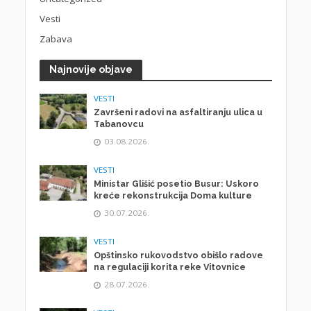
Vesti
Zabava
Najnovije objave
VESTI
Završeni radovi na asfaltiranju ulica u
Tabanovcu
03.08.2026.
VESTI
Ministar Glišić posetio Busur: Uskoro
kreće rekonstrukcija Doma kulture
30.07.2026.
VESTI
Opštinsko rukovodstvo obišlo radove
na regulaciji korita reke Vitovnice
28.07.2026.