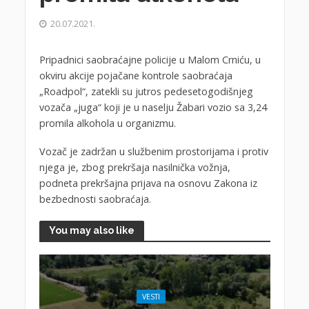
20.07.2021.
Pripadnici saobraćajne policije u Malom Crniću, u
okviru akcije pojačane kontrole saobraćaja
„Roadpol“, zatekli su jutros pedesetogodišnjeg
vozača „juga“ koji je u naselju Žabari vozio sa 3,24
promila alkohola u organizmu.
Vozač je zadržan u službenim prostorijama i protiv
njega je, zbog prekršaja nasilnička vožnja,
podneta prekršajna prijava na osnovu Zakona iz
bezbednosti saobraćaja.
You may also like
VESTI