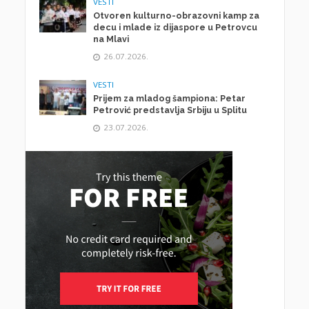
VESTI
Otvoren kulturno-obrazovni kamp za
decu i mlade iz dijaspore u Petrovcu
na Mlavi
26.07.2026.
VESTI
Prijem za mladog šampiona: Petar
Petrović predstavlja Srbiju u Splitu
23.07.2026.