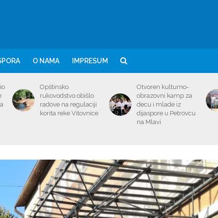
SPORA
O NAMA
IMPRESUM
io
Opštinsko
Otvoren kulturno-
e
rukovodstvo obišlo
obrazovni kamp za
ma
radove na regulaciji
decu i mlade iz
korita reke Vitovnice
dijaspore u Petrovcu
na Mlavi