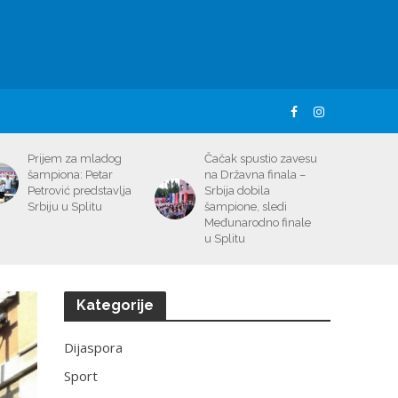
Prijem za mladog
Čačak spustio zavesu
šampiona: Petar
na Državna finala –
Petrović predstavlja
Srbija dobila
Srbiju u Splitu
šampione, sledi
Međunarodno finale
u Splitu
Kategorije
Dijaspora
Sport