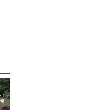
o
iji