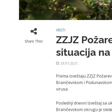
VESTI
ZZJZ Požar
Share This!
situacija na
29.07.2021.
Prema izveštaju ZZJZ Požarevac
Braničevskom i Podunavskom o
virusa.
Poslednji dnevni izveštaj sa
Braničevskom okrugu je slede