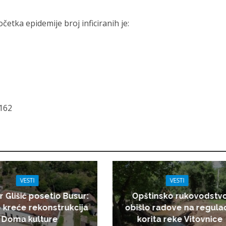
tka epidemije broj inficiranih je:
.162
VESTI
VESTI
r Glišić posetio Busur:
Opštinsko rukovodstv
 kreće rekonstrukcija
obišlo radove na regulac
Doma kulture
korita reke Vitovnice