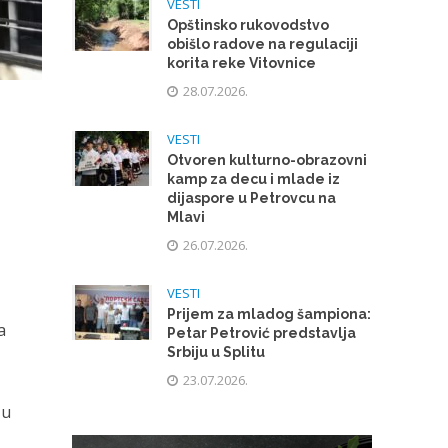
VESTI
Opštinsko rukovodstvo
obišlo radove na regulaciji
korita reke Vitovnice
28.07.2026.
VESTI
Otvoren kulturno-obrazovni
kamp za decu i mlade iz
dijaspore u Petrovcu na
Mlavi
26.07.2026.
VESTI
Prijem za mladog šampiona:
a
Petar Petrović predstavlja
Srbiju u Splitu
23.07.2026.
 u