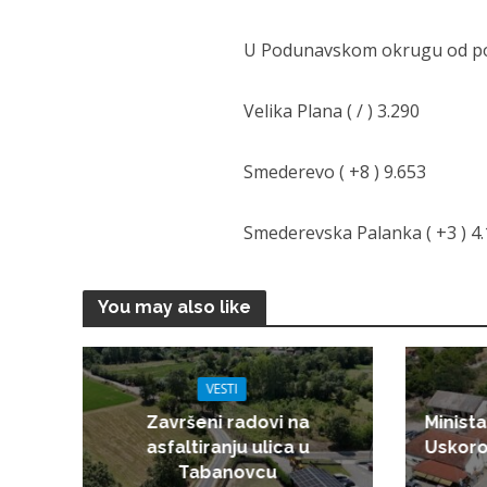
U Podunavskom okrugu od poče
Velika Plana ( / ) 3.290
Smederevo ( +8 ) 9.653
Smederevska Palanka ( +3 ) 4
You may also like
VESTI
Završeni radovi na
Minista
asfaltiranju ulica u
Uskoro
Tabanovcu