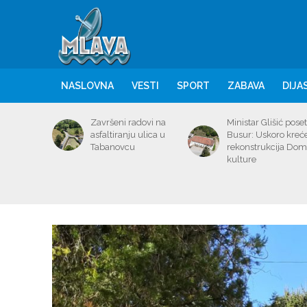
NASLOVNA
VESTI
SPORT
ZABAVA
DIJA
Završeni radovi na
Ministar Glišić poset
asfaltiranju ulica u
Busur: Uskoro kreć
Tabanovcu
rekonstrukcija Do
kulture