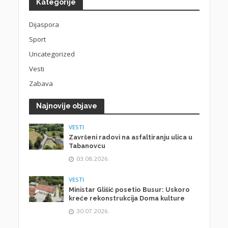
Kategorije
Dijaspora
Sport
Uncategorized
Vesti
Zabava
Najnovije objave
VESTI
Završeni radovi na asfaltiranju ulica u
Tabanovcu
03.08.2026.
VESTI
Ministar Glišić posetio Busur: Uskoro
kreće rekonstrukcija Doma kulture
30.07.2026.