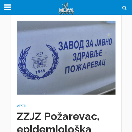
VESTI
ZZJZ Požarevac,
epidemiološka