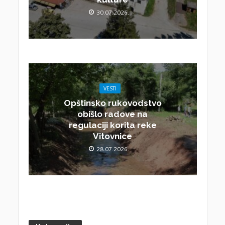
30.07.2026.
VESTI
Opštinsko rukovodstvo
obišlo radove na
regulaciji korita reke
Vitovnice
28.07.2026.