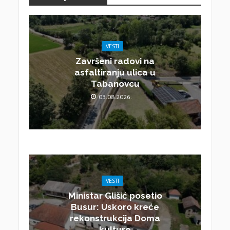
VESTI
Završeni radovi na
asfaltiranju ulica u
Tabanovcu
03.08.2026.
VESTI
Ministar Glišić posetio
Busur: Uskoro kreće
rekonstrukcija Doma
kulture