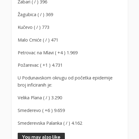
Žabari ( / ) 396
Žagubica ( / ) 369
Kučevo ( / ) 773
Malo Crniće ( / ) 471
Petrovac na Mlavi ( +4 ) 1.969
Požarevac ( +1 ) 4.731
U Podunavskom okrugu od početka epidemije
broj inficiranih je:
Velika Plana ( / ) 3.290
Smederevo ( +6 ) 9.659
Smederevska Palanka ( / ) 4.162
You may also like