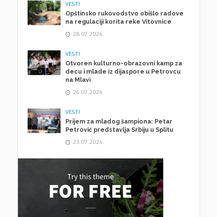
VESTI
Opštinsko rukovodstvo obišlo radove
na regulaciji korita reke Vitovnice
28.07.2026.
VESTI
Otvoren kulturno-obrazovni kamp za
decu i mlade iz dijaspore u Petrovcu
na Mlavi
26.07.2026.
VESTI
Prijem za mladog šampiona: Petar
Petrović predstavlja Srbiju u Splitu
23.07.2026.