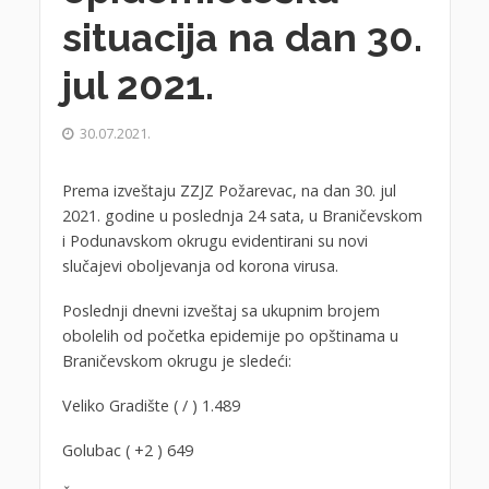
situacija na dan 30.
jul 2021.
30.07.2021.
Prema izveštaju ZZJZ Požarevac, na dan 30. jul
2021. godine u poslednja 24 sata, u Braničevskom
i Podunavskom okrugu evidentirani su novi
slučajevi oboljevanja od korona virusa.
Poslednji dnevni izveštaj sa ukupnim brojem
obolelih od početka epidemije po opštinama u
Braničevskom okrugu je sledeći:
Veliko Gradište ( / ) 1.489
Golubac ( +2 ) 649