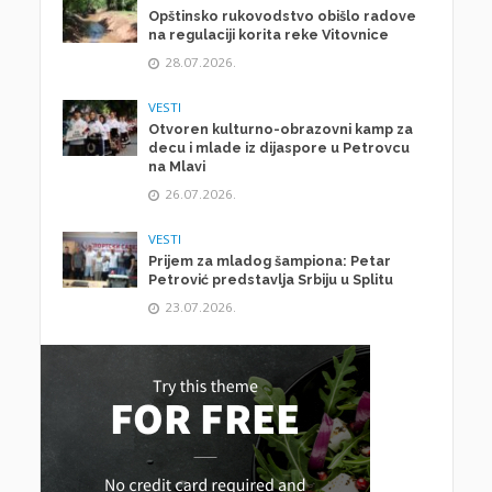
Opštinsko rukovodstvo obišlo radove
na regulaciji korita reke Vitovnice
28.07.2026.
VESTI
Otvoren kulturno-obrazovni kamp za
decu i mlade iz dijaspore u Petrovcu
na Mlavi
26.07.2026.
VESTI
Prijem za mladog šampiona: Petar
Petrović predstavlja Srbiju u Splitu
23.07.2026.