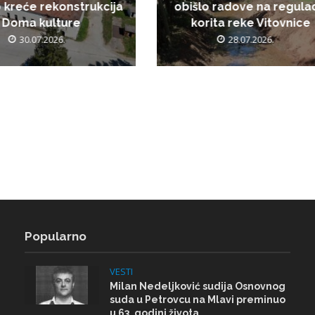
 kreće rekonstrukcija
obišlo radove na regulac
Doma kulture
korita reke Vitovnice
30.07.2026.
28.07.2026.
Popularno
VESTI
Milan Nedeljković sudija Osnovnog
suda u Petrovcu na Mlavi preminuo
u 63. godini života