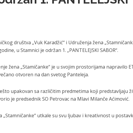
ničkog društva „Vuk Karadžić“ i Udruženja žena „Stamničank
godine, u Stamnici je održan 1. „PANTELEJSKI SABOR“.
enje žena „Stamičanke“ je u svojim prostorijama napravilo 
svečano otvoren na dan svetog Panteleja.
vešto upakovan sa različitim predmetima koji predstavljaju ž
orio je predsednik SO Petrovac na Mlavi Milanče Aćimović.
 „Stamničanke“ utkale su svu ljubav i kreativnost u postav