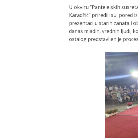
U okviru “Pantelejskih susret
Karadžić“ priredili su, pored 
prezentaciju starih zanata i o
danas mladih, vrednih ljudi, k
ostalog predstavljen je proce