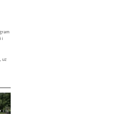
ogram
 i
, uz
o