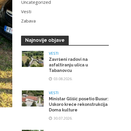
Uncategorized
Vesti
Zabava
Najnovije objave
VESTI
Završeni radovi na
asfaltiranju ulica u
Tabanovcu
03.08.2026.
VESTI
Ministar Glišić posetio Busur:
Uskoro kreće rekonstrukcija
Doma kulture
30.07.2026.