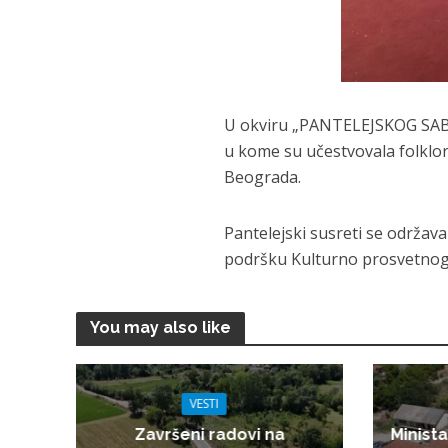
U okviru „PANTELEJSKOG SABO
u kome su učestvovala folklorn
Beograda.
Pantelejski susreti se održa
podršku Kulturno prosvetnog 
You may also like
VESTI
Završeni radovi na
Minista