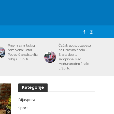
Prijem za mladog
Čačak spustio zavesu
šampiona: Petar
na Državna finala –
Petrović predstavlja
Srbija dobila
Srbiju u Splitu
šampione, sledi
Međunarodno finale
u Splitu
Kategorije
Dijaspora
Sport