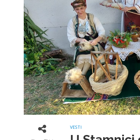
VESTI
U Stamnici