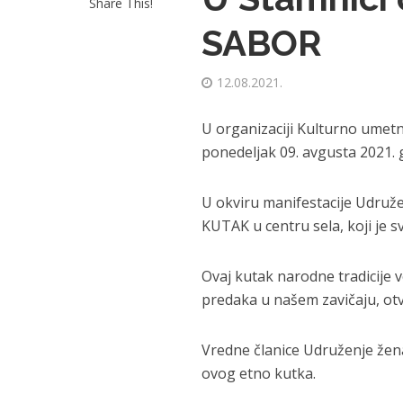
Share This!
SABOR
12.08.2021.
U organizaciji Kulturno umet
ponedeljak 09. avgusta 2021. 
U okviru manifestacije Udruž
KUTAK u centru sela, koji je 
Ovaj kutak narodne tradicije 
predaka u našem zavičaju, otv
Vredne članice Udruženje žena
ovog etno kutka.