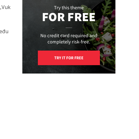
 „Vuk
među