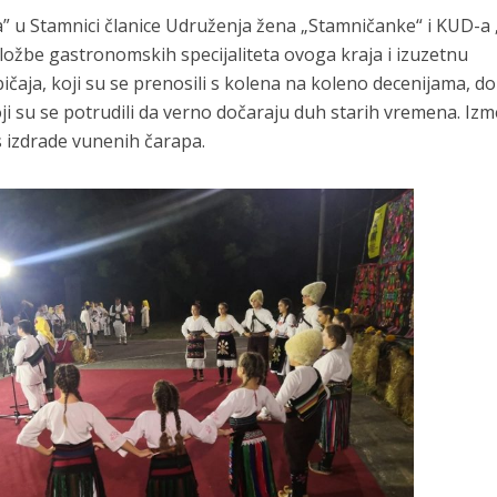
a” u Stamnici članice Udruženja žena „Stamničanke“ i KUD-a
izložbe gastronomskih specijaliteta ovoga kraja i izuzetnu
bičaja, koji su se prenosili s kolena na koleno decenijama, do
oji su se potrudili da verno dočaraju duh starih vremena. Iz
s izdrade vunenih čarapa.