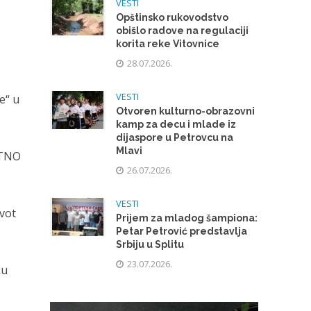
VESTI
Opštinsko rukovodstvo
obišlo radove na regulaciji
korita reke Vitovnice
28.07.2026.
VESTI
e“ u
Otvoren kulturno-obrazovni
kamp za decu i mlade iz
dijaspore u Petrovcu na
Mlavi
ETNO
26.07.2026.
VESTI
ivot
Prijem za mladog šampiona:
Petar Petrović predstavlja
Srbiju u Splitu
23.07.2026.
ku