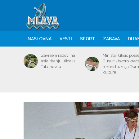
NASLOVNA
VESTI
SPORT
ZABAVA
DIJA
Završeni radovi na
Ministar Glišić poset
asfaltiranju ulica u
Busur: Uskoro kreć
Tabanovcu
rekonstrukcija Do
kulture