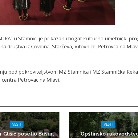
RA“ u Stamnici je prikazan i bogat kulturno umetnički pr
a društva iz Ćovdina, Starčeva, Vitovnice, Petrovca na Mlavi
vanju pod pokroviteljstvom MZ Stamnica i MZ Stamnička Reka
centra Petrovac na Mlavi.
VESTI
VESTI
r Glišić posetio Busur:
Opštinsko rukovodstv