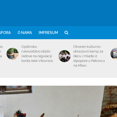
SPORA
O NAMA
IMPRESUM
io
Opštinsko
Otvoren kulturno-
e
rukovodstvo obišlo
obrazovni kamp za
ma
radove na regulaciji
decu i mlade iz
korita reke Vitovnice
dijaspore u Petrovcu
na Mlavi