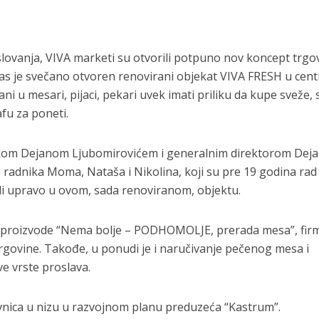
lovanja, VIVA marketi su otvorili potpuno nov koncept trgo
s je svečano otvoren renovirani objekat VIVA FRESH u cent
i u mesari, pijaci, pekari uvek imati priliku da kupe sveže,
afu za poneti.
nikom Dejanom Ljubomirovićem i generalnim direktorom De
e radnika Moma, Nataša i Nikolina, koji su pre 19 godina rad
i upravo u ovom, sada renoviranom, objektu.
i proizvode “Nema bolje – PODHOMOLJE, prerada mesa”, fir
 trgovine. Takođe, u ponudi je i naručivanje pečenog mesa i
e vrste proslava.
vnica u nizu u razvojnom planu preduzeća “Kastrum”.