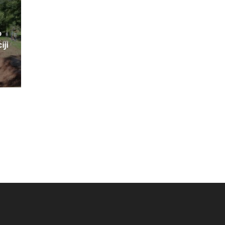
o
iji