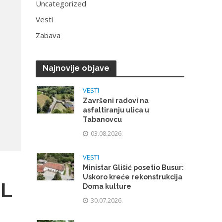
Uncategorized
Vesti
Zabava
Najnovije objave
VESTI
Završeni radovi na
asfaltiranju ulica u
Tabanovcu
03.08.2026.
VESTI
Ministar Glišić posetio Busur:
Uskoro kreće rekonstrukcija
TL
Doma kulture
30.07.2026.