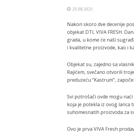
25.08.2021.
Nakon skoro dve decenije pos
objekat DTL VIVA FRESH. Dana
grada, u kome će naši sugrađan
i kvalitetne proizvode, kao i k
Objekat su, zajedno sa vlas
Rajićem, svečano otvorili troj
preduzeću “Kastrum”, započel
Svi potrošači ovde mogu nać
koja je potekla iz ovog lanca
suhomesnatih proizvoda za sv
Ovo je prva VIVA Fresh proda