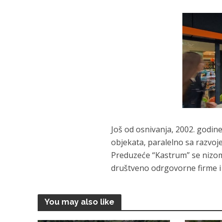
Još od osnivanja, 2002. godin
objekata, paralelno sa razvoj
Preduzeće “Kastrum” se nizom 
društveno odrgovorne firme i 
You may also like