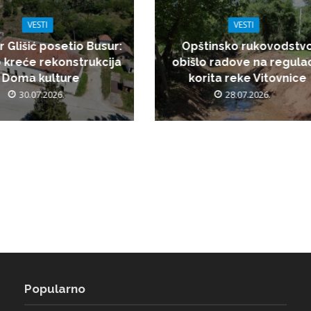
VESTI
VESTI
r Glišić posetio Busur:
Opštinsko rukovodstv
 kreće rekonstrukcija
obišlo radove na regulac
Doma kulture
korita reke Vitovnice
30.07.2026.
28.07.2026.
Popularno