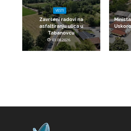
VESTI
Završeni radovi na
Minista
asfaltiranju ulica u
Uskoro
Tabanovcu
03.08.2026.