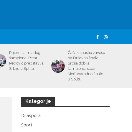
Prijem za mladog
Čačak spustio zavesu
šampiona: Petar
na Državna finala –
Petrović predstavlja
Srbija dobila
Srbiju u Splitu
šampione, sledi
Međunarodno finale
u Splitu
Kategorije
Dijaspora
Sport