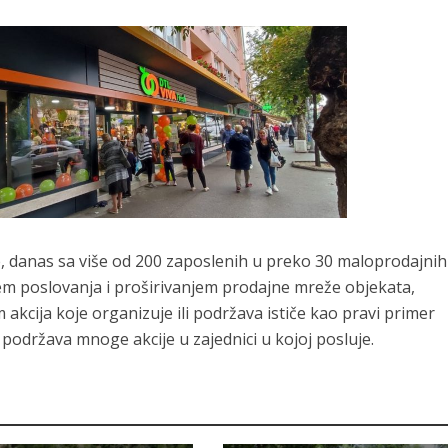
e, danas sa više od 200 zaposlenih u preko 30 maloprodajnih
em poslovanja i proširivanjem prodajne mreže objekata,
akcija koje organizuje ili podržava ističe kao pravi primer
podržava mnoge akcije u zajednici u kojoj posluje.