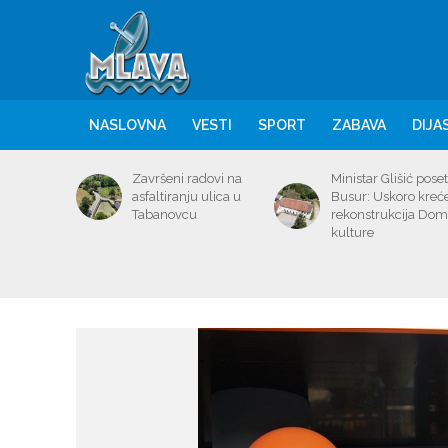
NASLOVNA
VESTI
SPORT
ZABAVA
DIJA
Završeni radovi na
Ministar Glišić poset
asfaltiranju ulica u
Busur: Uskoro kreć
Tabanovcu
rekonstrukcija Do
kulture