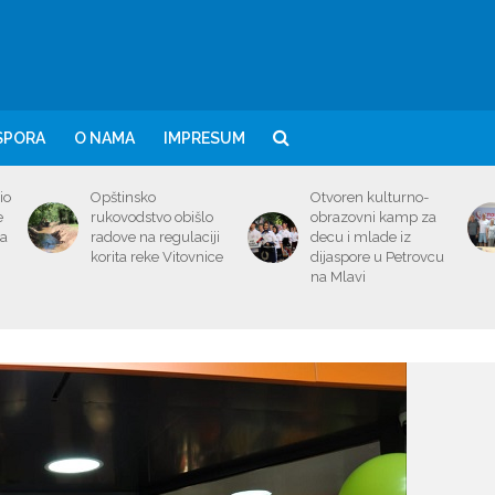
SPORA
O NAMA
IMPRESUM
io
Opštinsko
Otvoren kulturno-
e
rukovodstvo obišlo
obrazovni kamp za
ma
radove na regulaciji
decu i mlade iz
korita reke Vitovnice
dijaspore u Petrovcu
na Mlavi