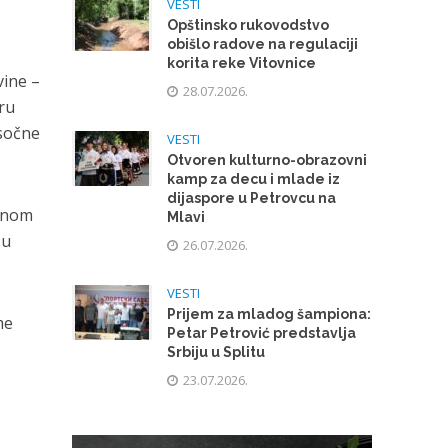
VESTI
Opštinsko rukovodstvo
obišlo radove na regulaciji
korita reke Vitovnice
vine –
28.07.2026.
ru
 sočne
VESTI
Otvoren kulturno-obrazovni
kamp za decu i mlade iz
dijaspore u Petrovcu na
janom
Mlavi
 u
26.07.2026.
VESTI
Prijem za mladog šampiona:
me
Petar Petrović predstavlja
Srbiju u Splitu
23.07.2026.