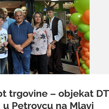
t trgovine – objekat D
u Petrovcu na Mlavi