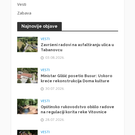
Vesti
Zabava
Najnovije objave
VESTI
Završeni radovi na asfaltiranju ulica u
Tabanovcu
03.08.2026.
VESTI
Ministar Glišić posetio Busur: Uskoro
kreće rekonstrukcija Doma kulture
30.07.2026.
VESTI
Opštinsko rukovodstvo obišlo radove
na regulaciji korita reke Vitovnice
28.07.2026.
VESTI