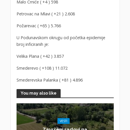
Malo Crniće ( +4 ) 598
Petrovac na Mlavi ( +21 ) 2.608
Požarevac ( +65 ) 5.766
U Podunavskom okrugu od početka epidemije
broj inficiranih je:
Velika Plana ( +42 ) 3.857
Smederevo ( +108 ) 11.072
Smederevska Palanka ( +81 ) 4.896
You may also like
VESTI
Završeni radovi na