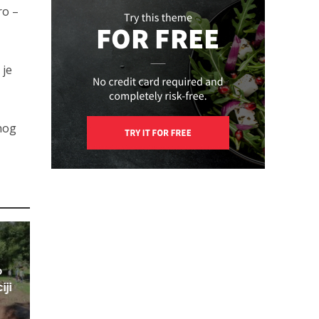
ro –
 je
nog
o
iji