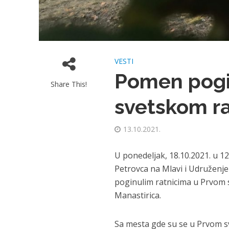
VESTI
Pomen pogi
Share This!
svetskom r
13.10.2021.
U ponedeljak, 18.10.2021. u 
Petrovca na Mlavi i Udružen
poginulim ratnicima u Prvom 
Manastirica.
Sa mesta gde su se u Prvom s