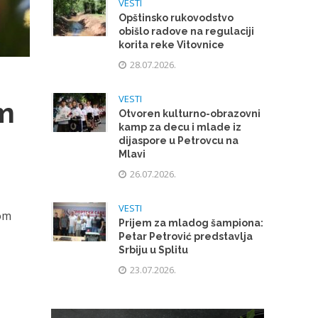
VESTI
Opštinsko rukovodstvo
obišlo radove na regulaciji
korita reke Vitovnice
28.07.2026.
VESTI
om
Otvoren kulturno-obrazovni
kamp za decu i mlade iz
dijaspore u Petrovcu na
Mlavi
26.07.2026.
VESTI
jom
Prijem za mladog šampiona:
Petar Petrović predstavlja
Srbiju u Splitu
23.07.2026.