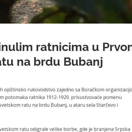
nulim ratnicima u Prv
atu na brdu Bubanj
12h opštinsko rukovodstvo zajedno sa Boračkom organizaci
jem potomaka ratnika 1912-1920. prisustvovaće pomenu
svetskom ratu na brdu Bubanj, u ataru sela Starčevo i
vetskom ratu odigrale velike borbe, gde je branjena Srpska