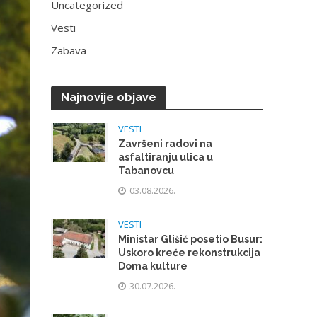
Uncategorized
Vesti
Zabava
Najnovije objave
VESTI
Završeni radovi na
asfaltiranju ulica u
Tabanovcu
03.08.2026.
VESTI
Ministar Glišić posetio Busur:
Uskoro kreće rekonstrukcija
Doma kulture
30.07.2026.