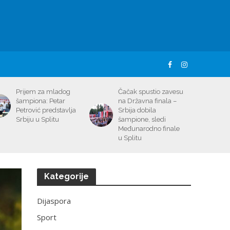
Prijem za mladog
Čačak spustio zavesu
šampiona: Petar
na Državna finala –
Petrović predstavlja
Srbija dobila
Srbiju u Splitu
šampione, sledi
Međunarodno finale
u Splitu
Kategorije
Dijaspora
Sport