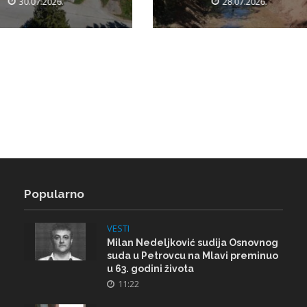
30.07.2026.
28.07.2026.
Popularno
VESTI
Milan Nedeljković sudija Osnovnog
suda u Petrovcu na Mlavi preminuo
u 63. godini života
11:22