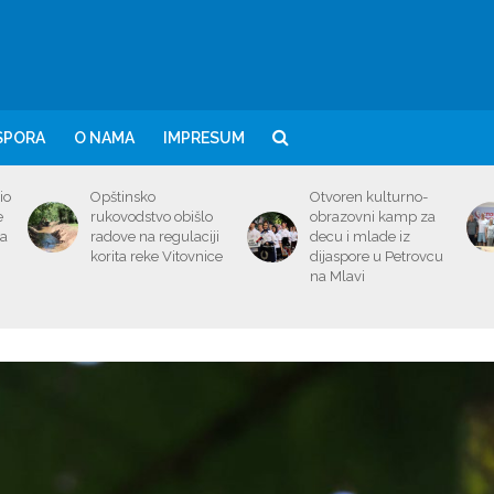
SPORA
O NAMA
IMPRESUM
io
Opštinsko
Otvoren kulturno-
e
rukovodstvo obišlo
obrazovni kamp za
ma
radove na regulaciji
decu i mlade iz
korita reke Vitovnice
dijaspore u Petrovcu
na Mlavi