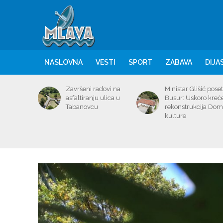
NASLOVNA
VESTI
SPORT
ZABAVA
DIJA
Završeni radovi na
Ministar Glišić poset
asfaltiranju ulica u
Busur: Uskoro kreć
Tabanovcu
rekonstrukcija Do
kulture