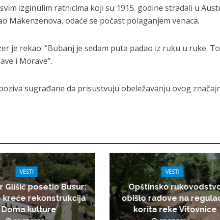
im izginulim ratnicima koji su 1915. godine stradali u Aust
kao Makenzenova, odaće se počast polaganjem venaca.
r je rekao: “Bubanj je sedam puta padao iz ruku u ruke. To
save i Morave”.
poziva sugrađane da prisustvuju obeležavanju ovog značaj
VESTI
VESTI
r Glišić posetio Busur:
Opštinsko rukovodstv
 kreće rekonstrukcija
obišlo radove na regulac
Doma kulture
korita reke Vitovnice