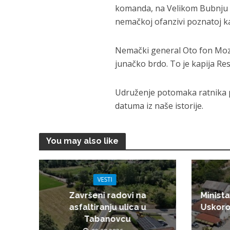
komanda, na Velikom Bubnju sv
nemačkoj ofanzivi poznatoj 
Nemački general Oto fon Moze
junačko brdo. To je kapija Re
Udruženje potomaka ratnika 
datuma iz naše istorije.
You may also like
VESTI
Završeni radovi na
Minista
asfaltiranju ulica u
Uskoro
Tabanovcu