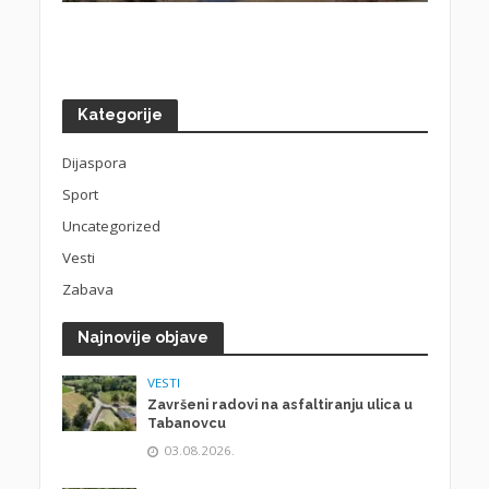
Kategorije
Dijaspora
Sport
Uncategorized
Vesti
Zabava
Najnovije objave
VESTI
Završeni radovi na asfaltiranju ulica u
Tabanovcu
03.08.2026.