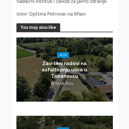
nadležni instituti i zavodi za javno zdravlje.
izvor: Opština Petrovac na Mlavi
You may also like
VESTI
Završeni radovi na
asfaltiranju ulica u
Tabanovcu
03.08.2026.