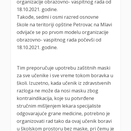
organizacije obrazovno- vaspitnog rada od
18.10.2021. godine.
Takođe, sedmi i osmi razred osnovne
škole na teritoriji opštine Petrovac na Mlavi
odvijaće se po prvom modelu organizacije
obrazovno- vaspitnog rada počevši od
18.10.2021. godine.
Tim preporučuje upotrebu zaštitnih maski
za sve učenike i sve vreme tokom boravka u
školi. Izuzetno, kada učenik iz zdravstvenih
razloga ne može da nosi masku zbog
kontraindikacija, koje su potvrđene
stručnim mišljenjem lekara specijaliste
odgovarajuće grane medicine, potrebno je
organizovati rad tako da ovaj učenik boravi
u školskom prostoru bez maske, pri čemu je