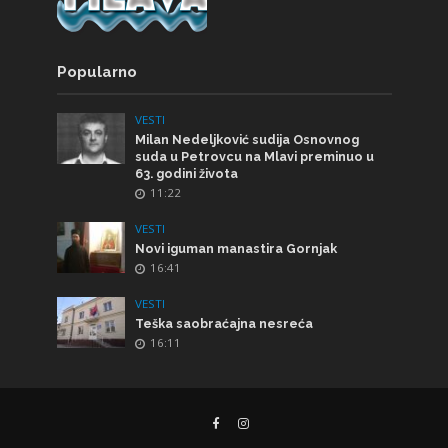
Popularno
VESTI
Milan Nedeljković sudija Osnovnog
suda u Petrovcu na Mlavi preminuo u
63. godini života
11:22
VESTI
Novi iguman manastira Gornjak
16:41
VESTI
Teška saobraćajna nesreća
16:11