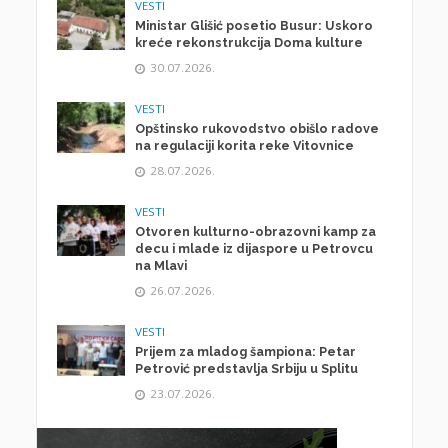
VESTI
Ministar Glišić posetio Busur: Uskoro
kreće rekonstrukcija Doma kulture
30.07.2026.
VESTI
Opštinsko rukovodstvo obišlo radove
na regulaciji korita reke Vitovnice
28.07.2026.
VESTI
Otvoren kulturno-obrazovni kamp za
decu i mlade iz dijaspore u Petrovcu
na Mlavi
26.07.2026.
VESTI
Prijem za mladog šampiona: Petar
Petrović predstavlja Srbiju u Splitu
23.07.2026.