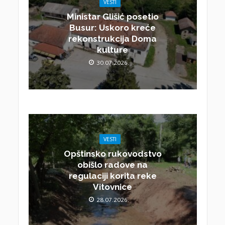
VESTI
Ministar Glišić posetio
Busur: Uskoro kreće
rekonstrukcija Doma
kulture
30.07.2026.
VESTI
Opštinsko rukovodstvo
obišlo radove na
regulaciji korita reke
Vitovnice
28.07.2026.