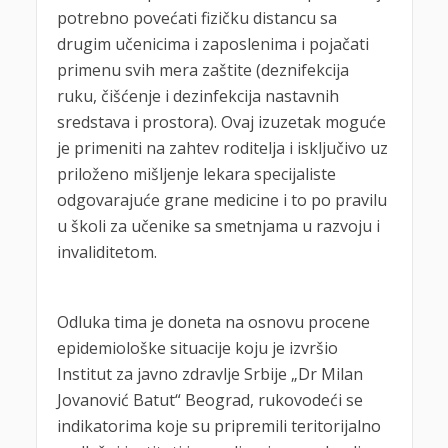
potrebno povećati fizičku distancu sa
drugim učenicima i zaposlenima i pojačati
primenu svih mera zaštite (deznifekcija
ruku, čišćenje i dezinfekcija nastavnih
sredstava i prostora). Ovaj izuzetak moguće
je primeniti na zahtev roditelja i isključivo uz
priloženo mišljenje lekara specijaliste
odgovarajuće grane medicine i to po pravilu
u školi za učenike sa smetnjama u razvoju i
invaliditetom.
Odluka tima je doneta na osnovu procene
epidemiološke situacije koju je izvršio
Institut za javno zdravlje Srbije „Dr Milan
Jovanović Batut“ Beograd, rukovodeći se
indikatorima koje su pripremili teritorijalno