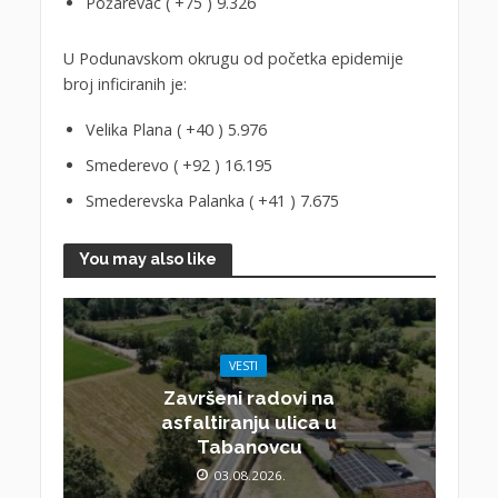
Požarevac ( +75 ) 9.326
U Podunavskom okrugu od početka epidemije
broj inficiranih je:
Velika Plana ( +40 ) 5.976
Smederevo ( +92 ) 16.195
Smederevska Palanka ( +41 ) 7.675
You may also like
VESTI
Završeni radovi na
asfaltiranju ulica u
Tabanovcu
03.08.2026.