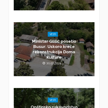
VESTI
Ministar Glišić posetio
Busur: Uskoro kreće
rekonstrukcija Doma
kulture
30.07.2026.
VESTI
Opštinsko rukovodstvo