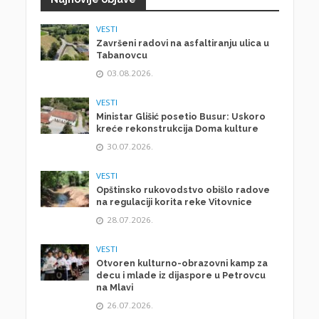
VESTI
Završeni radovi na asfaltiranju ulica u
Tabanovcu
03.08.2026.
VESTI
Ministar Glišić posetio Busur: Uskoro
kreće rekonstrukcija Doma kulture
30.07.2026.
VESTI
Opštinsko rukovodstvo obišlo radove
na regulaciji korita reke Vitovnice
28.07.2026.
VESTI
Otvoren kulturno-obrazovni kamp za
decu i mlade iz dijaspore u Petrovcu
na Mlavi
26.07.2026.