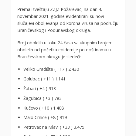
Prema izveštaju ZZJZ Požarevac, na dan 4.
novembar 2021. godine evidentirani su novi
slučajevi oboljevanja od korona virusa na području
Braničevskog i Podunavskog okruga.
Broj obolelih u toku 24 časa sa ukupnim brojem
obolelih od početka epidemije po opštinama u
Braničevskom okrugu je sledeći:
Veliko Gradište ( +17 ) 2.430
Golubac ( +11 ) 1.141
Žabari ( +4 ) 913
Žagubica ( +3 ) 783
Kučevo ( +10 ) 1.408
Malo Crniće ( +8 ) 919
Petrovac na Mlavi ( +33 ) 3.475