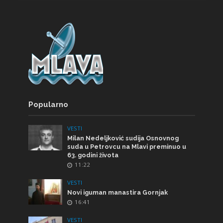
Popularno
VESTI
Milan Nedeljković sudija Osnovnog
suda u Petrovcu na Mlavi preminuo u
63. godini života
11:22
VESTI
Novi iguman manastira Gornjak
16:41
VESTI