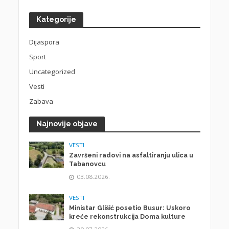
Kategorije
Dijaspora
Sport
Uncategorized
Vesti
Zabava
Najnovije objave
VESTI
Završeni radovi na asfaltiranju ulica u
Tabanovcu
03.08.2026.
VESTI
Ministar Glišić posetio Busur: Uskoro
kreće rekonstrukcija Doma kulture