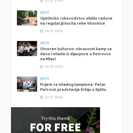
30.07.2026.
VESTI
Opštinsko rukovodstvo obišlo radove
na regulaciji korita reke Vitovnice
28.07.2026.
VESTI
Otvoren kulturno-obrazovni kamp za
decu i mlade iz dijaspore u Petrovcu
na Mlavi
26.07.2026.
VESTI
Prijem za mladog šampiona: Petar
Petrović predstavlja Srbiju u Splitu
23.07.2026.