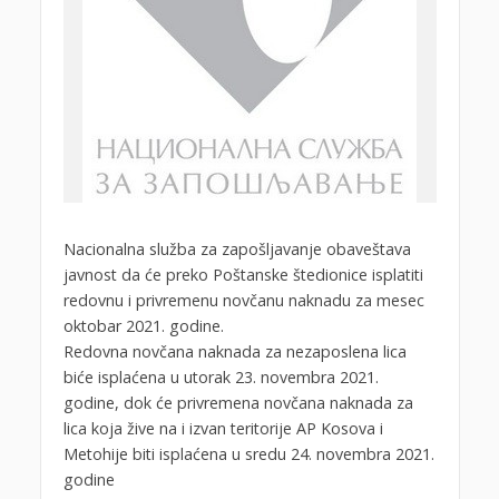
Nacionalna služba za zapošljavanje obaveštava
javnost da će preko Poštanske štedionice isplatiti
redovnu i privremenu novčanu naknadu za mesec
oktobar 2021. godine.
Redovna novčana naknada za nezaposlena lica
biće isplaćena u utorak 23. novembra 2021.
godine, dok će privremena novčana naknada za
lica koja žive na i izvan teritorije AP Kosova i
Metohije biti isplaćena u sredu 24. novembra 2021.
godine