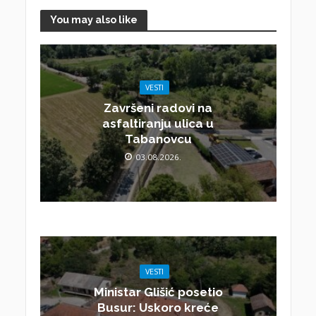
You may also like
VESTI
Završeni radovi na
asfaltiranju ulica u
Tabanovcu
03.08.2026.
VESTI
Ministar Glišić posetio
Busur: Uskoro kreće