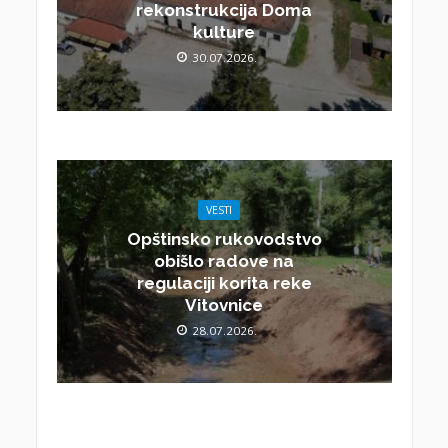
rekonstrukcija Doma
kulture
30.07.2026.
VESTI
Opštinsko rukovodstvo
obišlo radove na
regulaciji korita reke
Vitovnice
28.07.2026.