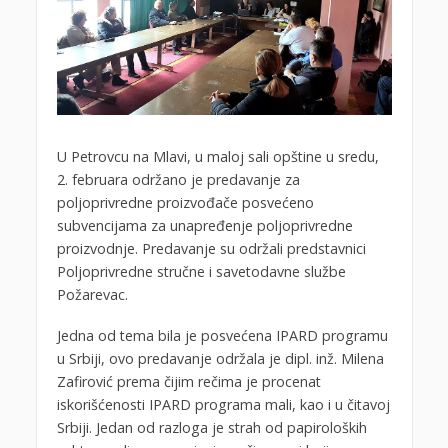
U Petrovcu na Mlavi, u maloj sali opštine u sredu,
2. februara održano je predavanje za
poljoprivredne proizvođače posvećeno
subvencijama za unapređenje poljoprivredne
proizvodnje. Predavanje su održali predstavnici
Poljoprivredne stručne i savetodavne službe
Požarevac.
Jedna od tema bila je posvećena IPARD programu
u Srbiji, ovo predavanje održala je dipl. inž. Milena
Zafirović prema čijim rečima je procenat
iskorišćenosti IPARD programa mali, kao i u čitavoj
Srbiji. Jedan od razloga je strah od papiroloških