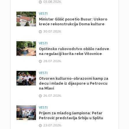
03.08.2026.
VESTI
Ministar Glišić posetio Busur: Uskoro
kreće rekonstrukcija Doma kulture
30.07.2026.
VESTI
Opštinsko rukovodstvo obišlo radove
na regulaciji korita reke Vitovnice
28.07.2026.
VESTI
Otvoren kulturno-obrazovni kamp za
decu i mlade iz dijaspore u Petrovcu
na Mlavi
26.07.2026.
VESTI
Prijem za mladog šampiona: Petar
Petrović predstavlja Srbiju u Splitu
23.07.2026.