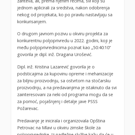
zahteva, ali, prema njenim rečima, svi koji su
jednom aplicirali za sredstva, nakon odobrenja
nekog od projekata, ko po pravilu nastavljaju sa
konkurisanjem.
O drugom javnom pozivu u okviru projekta za
konkurentnu poljoprivredu u 2022. godini, koji je
među poljoprivrednicima poznat kao „50:40:10“
govorila je dipl. inž. Dragana Urošević.
Dipl. inž. Kristina Lazarević govorila je o
podsticajima za kupovinu opreme i mehanizacije
za biljnu proizvodnju, sa ostvrtom na stočarsku
proizvodnju, a na predavanjima je istaknuto da svi
zainteresovani za neki od programa mogu da se
za pomoć, pojašnjenj i detalje jave PSSS
Požarevac.
Predavanje je inicirala i organizovala Opština
Petrovac na Mlavi u okviru zimske škole za
poljoprivrednike. Iz nadležne službe kažu da će u