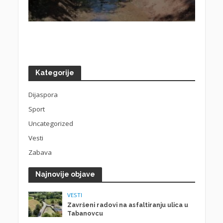
Kategorije
Dijaspora
Sport
Uncategorized
Vesti
Zabava
Najnovije objave
VESTI
Završeni radovi na asfaltiranju ulica u
Tabanovcu