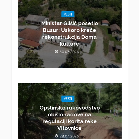
VESTI
Ministar Glišić posetio
Busur: Uskoro kreće
rekonstrukcija Doma
kulture
30.07.2026.
VESTI
Opštinsko rukovodstvo
obišlo radove na
regulaciji korita reke
Vitovnice
28.07.2026.