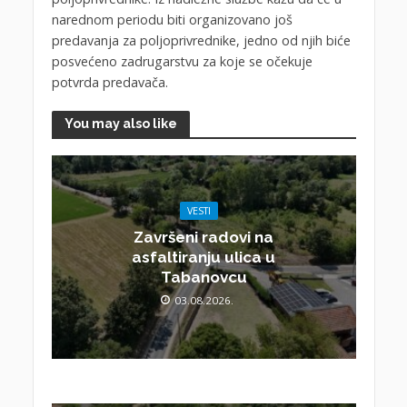
narednom periodu biti organizovano još
predavanja za poljoprivrednike, jedno od njih biće
posvećeno zadrugarstvu za koje se očekuje
potvrda predavača.
You may also like
VESTI
Završeni radovi na
asfaltiranju ulica u
Tabanovcu
03.08.2026.