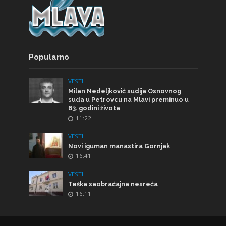
Popularno
VESTI
Milan Nedeljković sudija Osnovnog
suda u Petrovcu na Mlavi preminuo u
63. godini života
11:22
VESTI
Novi iguman manastira Gornjak
16:41
VESTI
Teška saobraćajna nesreća
16:11