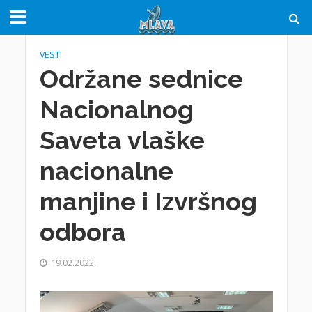
VESTI
Održane sednice
Nacionalnog
Saveta vlaške
nacionalne
manjine i Izvršnog
odbora
19.02.2022.