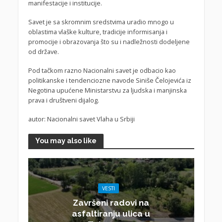
manifestacije i institucije.
Savet je sa skromnim sredstvima uradio mnogo u
oblastima vlaške kulture, tradicije informisanja i
promocije i obrazovanja što su i nadležnosti dodeljene
od države.
Pod tačkom razno Nacionalni savet je odbacio kao
politikanske i tendenciozne navode Siniše Čelojevića iz
Negotina upućene Ministarstvu za ljudska i manjinska
prava i društveni dijalog.
autor: Nacionalni savet Vlaha u Srbiji
You may also like
VESTI
Završeni radovi na
asfaltiranju ulica u