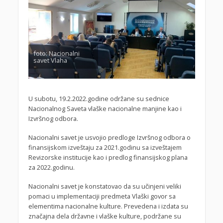
foto: Nacionalni
savet Vlaha
U subotu, 19.2.2022.godine održane su sednice
Nacionalnog Saveta vlaške nacionalne manjine kao i
Izvršnog odbora.
Nacionalni savet je usvojio predloge Izvršnog odbora o
finansijskom izveštaju za 2021.godinu sa izveštajem
Revizorske institucije kao i predlog finansijskog plana
za 2022.godinu.
Nacionalni savet je konstatovao da su učinjeni veliki
pomaci u implementaciji predmeta Vlaški govor sa
elementima nacionalne kulture. Prevedena i izdata su
značajna dela državne i vlaške kulture, podržane su