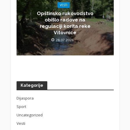
VESTI
Opštinsko rukovodstvo
obišlo radove na
regulaciji korita reke
Vitovnice
28.07.2026.
Kategorije
Dijaspora
Sport
Uncategorized
Vesti