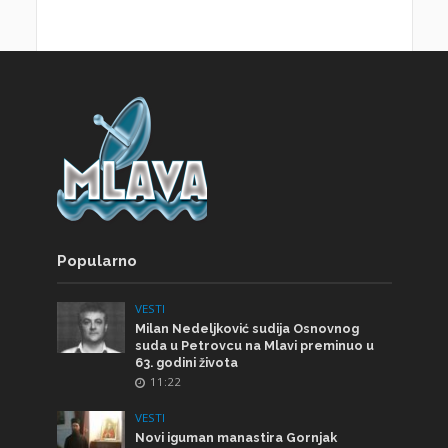
Popularno
VESTI
Milan Nedeljković sudija Osnovnog
suda u Petrovcu na Mlavi preminuo u
63. godini života
11:22
VESTI
Novi iguman manastira Gornjak