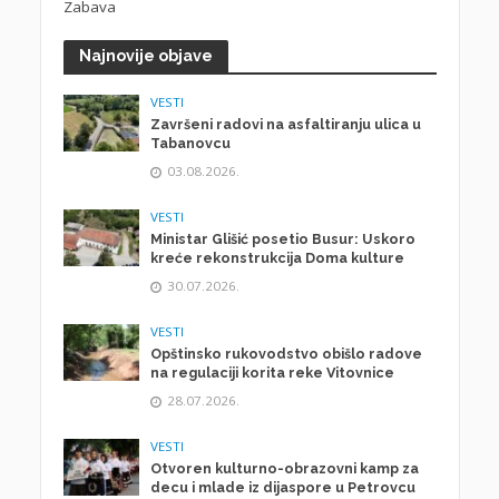
Zabava
Najnovije objave
VESTI
Završeni radovi na asfaltiranju ulica u
Tabanovcu
03.08.2026.
VESTI
Ministar Glišić posetio Busur: Uskoro
kreće rekonstrukcija Doma kulture
30.07.2026.
VESTI
Opštinsko rukovodstvo obišlo radove
na regulaciji korita reke Vitovnice
28.07.2026.
VESTI
Otvoren kulturno-obrazovni kamp za
decu i mlade iz dijaspore u Petrovcu