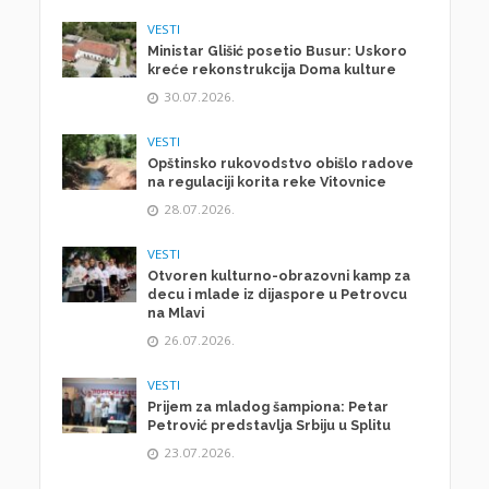
VESTI
Ministar Glišić posetio Busur: Uskoro
kreće rekonstrukcija Doma kulture
30.07.2026.
VESTI
Opštinsko rukovodstvo obišlo radove
na regulaciji korita reke Vitovnice
28.07.2026.
VESTI
Otvoren kulturno-obrazovni kamp za
decu i mlade iz dijaspore u Petrovcu
na Mlavi
26.07.2026.
VESTI
Prijem za mladog šampiona: Petar
Petrović predstavlja Srbiju u Splitu
23.07.2026.