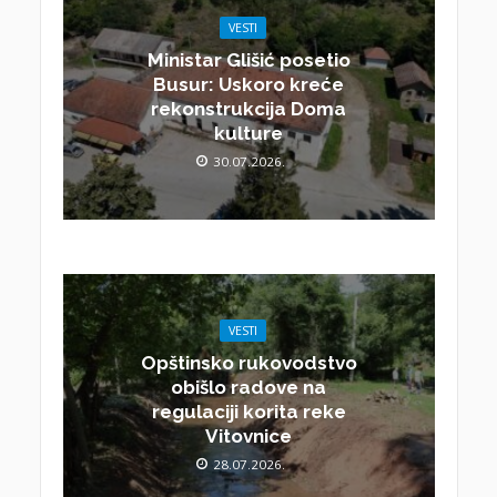
VESTI
Ministar Glišić posetio
Busur: Uskoro kreće
rekonstrukcija Doma
kulture
30.07.2026.
VESTI
Opštinsko rukovodstvo
obišlo radove na
regulaciji korita reke
Vitovnice
28.07.2026.