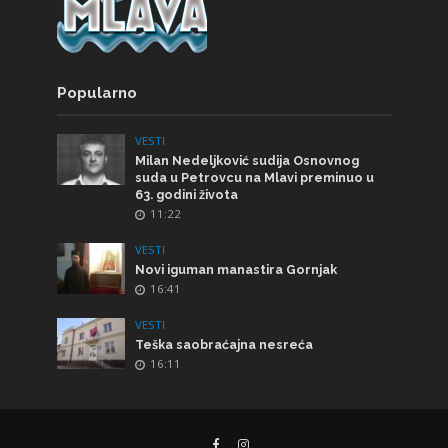
Popularno
VESTI
Milan Nedeljković sudija Osnovnog
suda u Petrovcu na Mlavi preminuo u
63. godini života
11:22
VESTI
Novi iguman manastira Gornjak
16:41
VESTI
Teška saobraćajna nesreća
16:11