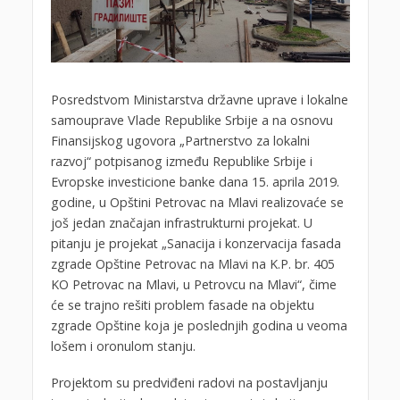
Posredstvom Ministarstva državne uprave i lokalne
samouprave Vlade Republike Srbije a na osnovu
Finansijskog ugovora „Partnerstvo za lokalni
razvoj“ potpisanog između Republike Srbije i
Evropske investicione banke dana 15. aprila 2019.
godine, u Opštini Petrovac na Mlavi realizovaće se
još jedan značajan infrastrukturni projekat. U
pitanju je projekat „Sanacija i konzervacija fasada
zgrade Opštine Petrovac na Mlavi na K.P. br. 405
KO Petrovac na Mlavi, u Petrovcu na Mlavi“, čime
će se trajno rešiti problem fasade na objektu
zgrade Opštine koja je poslednjih godina u veoma
lošem i oronulom stanju.
Projektom su predviđeni radovi na postavljanju