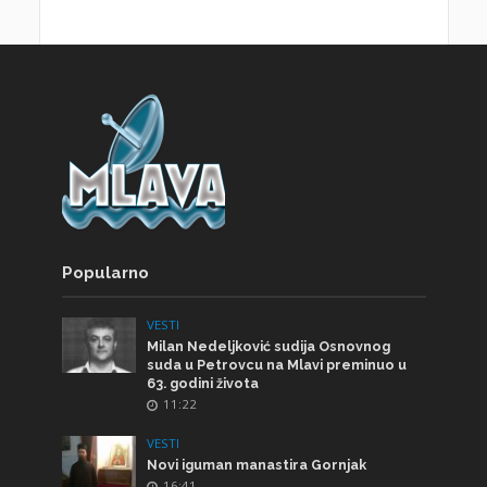
Popularno
VESTI
Milan Nedeljković sudija Osnovnog
suda u Petrovcu na Mlavi preminuo u
63. godini života
11:22
VESTI
Novi iguman manastira Gornjak
16:41