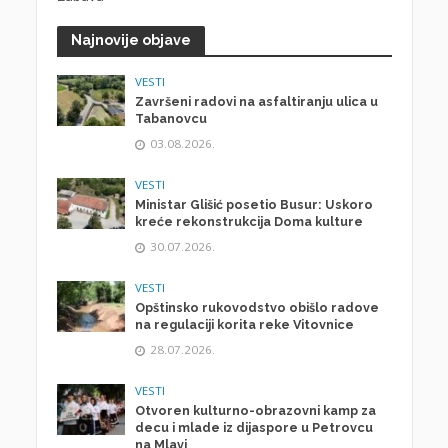
Najnovije objave
VESTI
Završeni radovi na asfaltiranju ulica u
Tabanovcu
03.08.2026.
VESTI
Ministar Glišić posetio Busur: Uskoro
kreće rekonstrukcija Doma kulture
30.07.2026.
VESTI
Opštinsko rukovodstvo obišlo radove
na regulaciji korita reke Vitovnice
28.07.2026.
VESTI
Otvoren kulturno-obrazovni kamp za
decu i mlade iz dijaspore u Petrovcu
na Mlavi