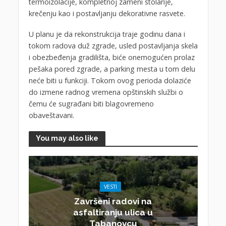
termoizolacije, kompletnoj zameni stolarije,
krečenju kao i postavljanju dekorativne rasvete.
U planu je da rekonstrukcija traje godinu dana i
tokom radova duž zgrade, usled postavljanja skela
i obezbeđenja gradilišta, biće onemogućen prolaz
pešaka pored zgrade, a parking mesta u tom delu
neće biti u funkciji. Tokom ovog perioda dolaziće
do izmene radnog vremena opštinskih službi o
čemu će sugrađani biti blagovremeno
obaveštavani.
You may also like
VESTI
Završeni radovi na
asfaltiranju ulica u
Tabanovcu