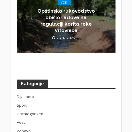
VESTI
Opštinsko rukovodstvo
obišlo radove na
regulaciji korita reke
Vitovnice
28.07.2026.
Kategorije
Dijaspora
Sport
Uncategorized
Vesti
Zabava