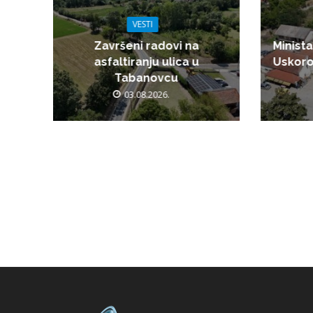
VESTI
Završeni radovi na
Minista
asfaltiranju ulica u
Uskoro
Tabanovcu
03.08.2026.