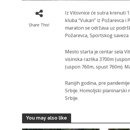
Iz Vitovnice će sutra krenuti 
kluba “Vukan” iz Požarevca i 
Share This!
maraton se održava uz podršk
Požarevca, Sportskog saveza o
Mesto starta je centar sela V
visinska razlika 3700m (uspo
(uspon 760m, spust 760m). Ma
Ranijih godina, pre pandemije
Srbije. Homoljski planinarski 
Srbije.
You may also like