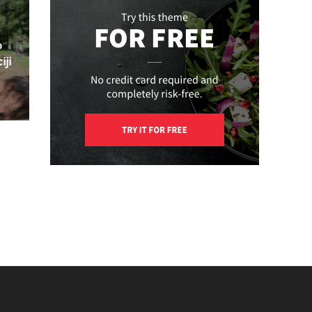
o
iji