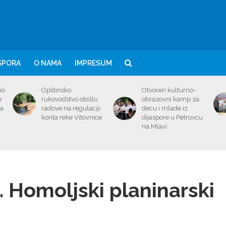
SPORA
O NAMA
IMPRESUM
io
Opštinsko
Otvoren kulturno-
e
rukovodstvo obišlo
obrazovni kamp za
ma
radove na regulaciji
decu i mlade iz
korita reke Vitovnice
dijaspore u Petrovcu
na Mlavi
. Homoljski planinarski