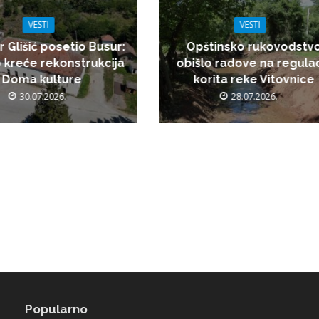
VESTI
VESTI
r Glišić posetio Busur:
Opštinsko rukovodstv
 kreće rekonstrukcija
obišlo radove na regulac
Doma kulture
korita reke Vitovnice
30.07.2026.
28.07.2026.
Popularno