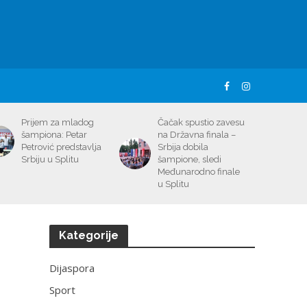
Prijem za mladog
Čačak spustio zavesu
šampiona: Petar
na Državna finala –
Petrović predstavlja
Srbija dobila
Srbiju u Splitu
šampione, sledi
Međunarodno finale
u Splitu
Kategorije
Dijaspora
Sport