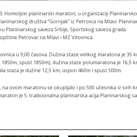
13. Homoljski planinarski maraton, u organizaciji Planinarsk
Planinarskog društva “Gornjak” iz Petrovca na Mlavi. Planina
u Planinarskog saveza Srbije, Sportskog saveza grada
pštine Petrovac na Mlavi i MZ Vitovnica.
itovnica u 9,00 časova. Dužina staze velikog maratona je 35 
n 1850m, spust 1850m), dužina staze polumaratona je 16,5 
la staza je dužine 12,5 km, uspon 460m i spust 500m.
, na ovom maratonu se okupljalo i po 500 učesnika iz svih k
maraton je 5. tradicionalna planinarska acija Planinarskog s