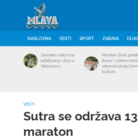
NASLOVNA
VESTI
SPORT
ZABAVA
DIJA
Završeni radovi na
Ministar Glišić poset
asfaltiranju ulica u
Busur: Uskoro kreć
Tabanovcu
rekonstrukcija Do
kulture
VESTI
Sutra se održava 13
maraton