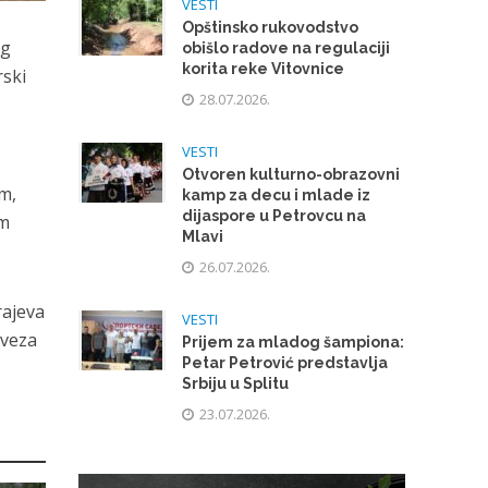
VESTI
Opštinsko rukovodstvo
og
obišlo radove na regulaciji
korita reke Vitovnice
rski
28.07.2026.
VESTI
Otvoren kulturno-obrazovni
km,
kamp za decu i mlade iz
dijaspore u Petrovcu na
km
Mlavi
26.07.2026.
rajeva
VESTI
aveza
Prijem za mladog šampiona:
Petar Petrović predstavlja
Srbiju u Splitu
23.07.2026.