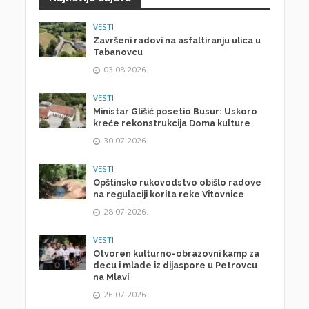
VESTI
Završeni radovi na asfaltiranju ulica u
Tabanovcu
03.08.2026.
VESTI
Ministar Glišić posetio Busur: Uskoro
kreće rekonstrukcija Doma kulture
30.07.2026.
VESTI
Opštinsko rukovodstvo obišlo radove
na regulaciji korita reke Vitovnice
28.07.2026.
VESTI
Otvoren kulturno-obrazovni kamp za
decu i mlade iz dijaspore u Petrovcu
na Mlavi
26.07.2026.