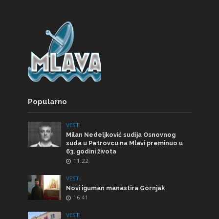
Popularno
VESTI
Milan Nedeljković sudija Osnovnog
suda u Petrovcu na Mlavi preminuo u
63. godini života
11:22
VESTI
Novi iguman manastira Gornjak
16:41
VESTI