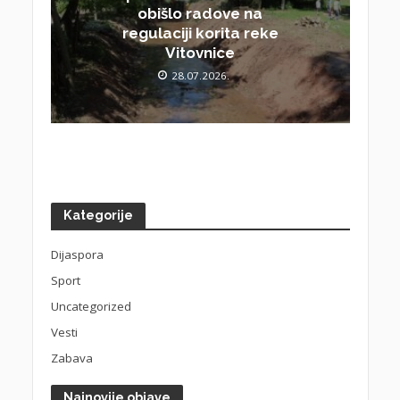
obišlo radove na
regulaciji korita reke
Vitovnice
28.07.2026.
Kategorije
Dijaspora
Sport
Uncategorized
Vesti
Zabava
Najnovije objave