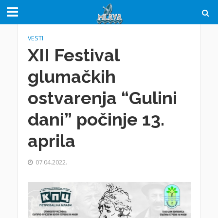
VESTI
XII Festival
glumačkih
ostvarenja “Gulini
dani” počinje 13.
aprila
07.04.2022.