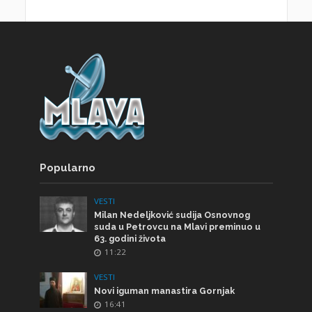
Popularno
VESTI
Milan Nedeljković sudija Osnovnog
suda u Petrovcu na Mlavi preminuo u
63. godini života
11:22
VESTI
Novi iguman manastira Gornjak
16:41