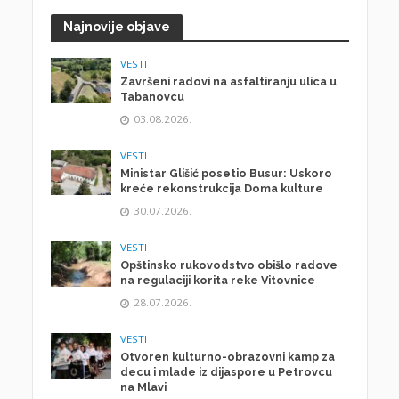
Najnovije objave
VESTI
Završeni radovi na asfaltiranju ulica u
Tabanovcu
03.08.2026.
VESTI
Ministar Glišić posetio Busur: Uskoro
kreće rekonstrukcija Doma kulture
30.07.2026.
VESTI
Opštinsko rukovodstvo obišlo radove
na regulaciji korita reke Vitovnice
28.07.2026.
VESTI
Otvoren kulturno-obrazovni kamp za
decu i mlade iz dijaspore u Petrovcu
na Mlavi