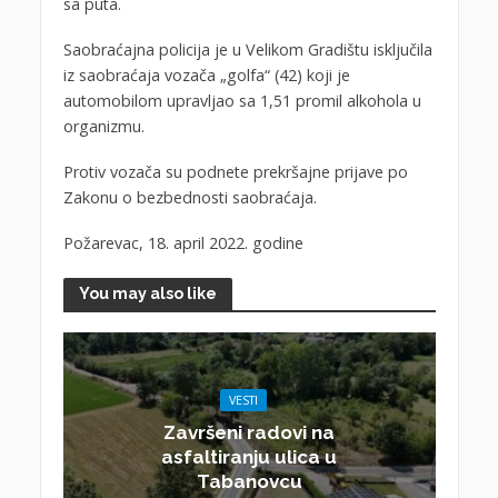
sa puta.
Saobraćajna policija je u Velikom Gradištu isključila
iz saobraćaja vozača „golfa“ (42) koji je
automobilom upravljao sa 1,51 promil alkohola u
organizmu.
Protiv vozača su podnete prekršajne prijave po
Zakonu o bezbednosti saobraćaja.
Požarevac, 18. april 2022. godine
You may also like
VESTI
Završeni radovi na
asfaltiranju ulica u
Tabanovcu