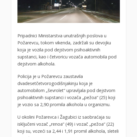
Pripadnici Ministarstva unutrašnjih poslova u
Požarevcu, tokom vikenda, zadržali su devojku
koja je vozila pod dejstvom psihoaktivnih
supstanci, kao i četvoricu vozača automobila pod
dejstvom alkohola.
Policija je u Požarevcu zaustavila
dvadesetčetvorogodišnjakinju koja je
automobilom „ševrolet“ upravljala pod dejstvom
psihoaktivnih supstanci i vozača „pežoa“ (25) koji
je vozio sa 2,90 promila alkohola u organizmu.
U okolini Požarevca i Žagubici iz saobraćaja su
isključeni vozač „renoa“ (49) i vozač „pežoa“ (22)
koji su, vozeći sa 2,44 i 1,91 promil alkohola, sleteli