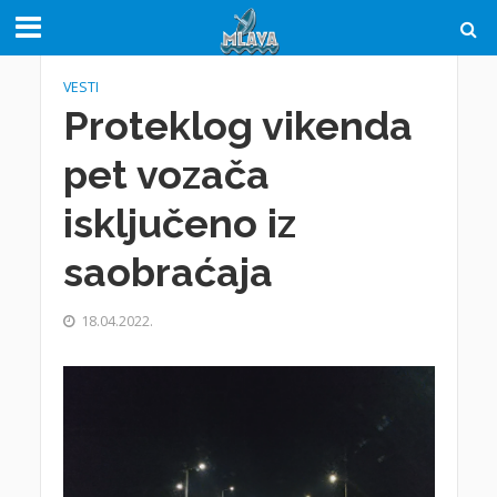
VESTI
Proteklog vikenda
pet vozača
isključeno iz
saobraćaja
18.04.2022.