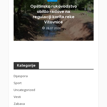
Opštinsko rukovodstvo
obišlo radove na
regulaciji korita reke
Vitovnice
28.07.2026.
Kategorije
Dijaspora
Sport
Uncategorized
Vesti
Zabava