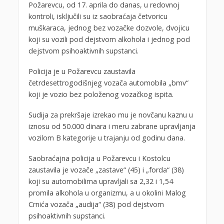
Požarevcu, od 17. aprila do danas, u redovnoj
kontroli, isključili su iz saobraćaja četvoricu
muškaraca, jednog bez vozačke dozvole, dvojicu
koji su vozili pod dejstvom alkohola i jednog pod
dejstvom psihoaktivnih supstanci.
Policija je u Požarevcu zaustavila
četrdesettrogodišnjeg vozača automobila „bmv“
koji je vozio bez položenog vozačkog ispita.
Sudija za prekršaje izrekao mu je novčanu kaznu u
iznosu od 50.000 dinara i meru zabrane upravljanja
vozilom B kategorije u trajanju od godinu dana.
Saobraćajna policija u Požarevcu i Kostolcu
zaustavila je vozače „zastave“ (45) i „forda“ (38)
koji su automobilima upravljali sa 2,32 i 1,54
promila alkohola u organizmu, a u okolini Malog
Crnića vozača „audija“ (38) pod dejstvom
psihoaktivnih supstanci.