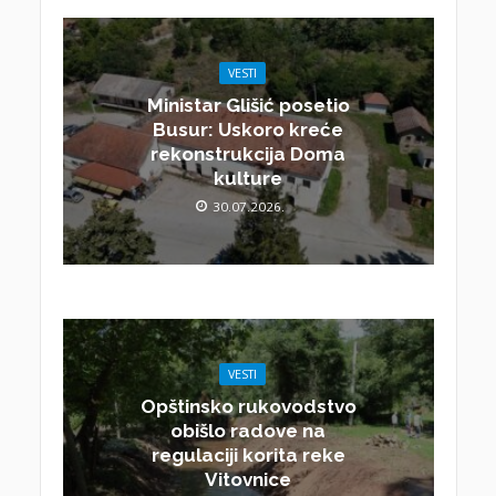
VESTI
Ministar Glišić posetio
Busur: Uskoro kreće
rekonstrukcija Doma
kulture
30.07.2026.
VESTI
Opštinsko rukovodstvo
obišlo radove na
regulaciji korita reke
Vitovnice