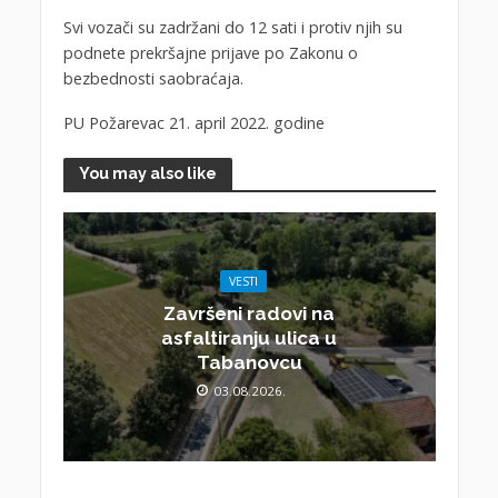
Svi vozači su zadržani do 12 sati i protiv njih su
podnete prekršajne prijave po Zakonu o
bezbednosti saobraćaja.
PU Požarevac 21. april 2022. godine
You may also like
VESTI
Završeni radovi na
asfaltiranju ulica u
Tabanovcu
03.08.2026.