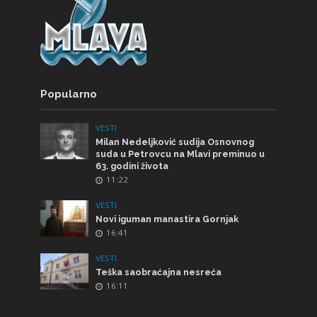
Popularno
VESTI
Milan Nedeljković sudija Osnovnog
suda u Petrovcu na Mlavi preminuo u
63. godini života
11:22
VESTI
Novi iguman manastira Gornjak
16:41
VESTI
Teška saobraćajna nesreća
16:11