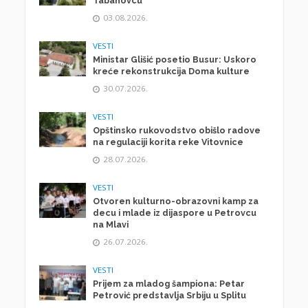
Tabanovcu
03.08.2026.
VESTI
Ministar Glišić posetio Busur: Uskoro
kreće rekonstrukcija Doma kulture
30.07.2026.
VESTI
Opštinsko rukovodstvo obišlo radove
na regulaciji korita reke Vitovnice
28.07.2026.
VESTI
Otvoren kulturno-obrazovni kamp za
decu i mlade iz dijaspore u Petrovcu
na Mlavi
26.07.2026.
VESTI
Prijem za mladog šampiona: Petar
Petrović predstavlja Srbiju u Splitu