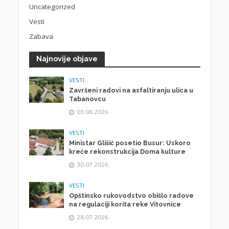
Uncategorized
Vesti
Zabava
Najnovije objave
VESTI
Završeni radovi na asfaltiranju ulica u
Tabanovcu
03.08.2026.
VESTI
Ministar Glišić posetio Busur: Uskoro
kreće rekonstrukcija Doma kulture
30.07.2026.
VESTI
Opštinsko rukovodstvo obišlo radove
na regulaciji korita reke Vitovnice
28.07.2026.