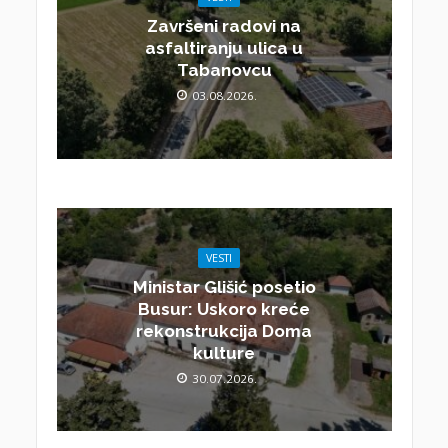
Završeni radovi na
asfaltiranju ulica u
Tabanovcu
03.08.2026.
VESTI
Ministar Glišić posetio
Busur: Uskoro kreće
rekonstrukcija Doma
kulture
30.07.2026.