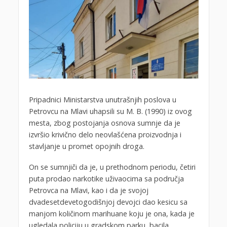
Pripadnici Ministarstva unutrašnjih poslova u
Petrovcu na Mlavi uhapsili su M. B. (1990) iz ovog
mesta, zbog postojanja osnova sumnje da je
izvršio krivično delo neovlašćena proizvodnja i
stavljanje u promet opojnih droga.
On se sumnjiči da je, u prethodnom periodu, četiri
puta prodao narkotike uživaocima sa područja
Petrovca na Mlavi, kao i da je svojoj
dvadesetdevetogodišnjoj devojci dao kesicu sa
manjom količinom marihuane koju je ona, kada je
ugledala policiju u gradskom parku, bacila.